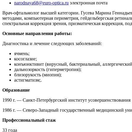
narodnaya68@euro-optica.ru
электронная почта
Врач-офтальмолог высшей категории. Гусева Марина Геннадьев
методами, компьютерная периметрия,
гейдельбергская
ретинал
спектральная коррекция зрения, призматическая коррекция,
по
Основные направления работы:
Диагностика и лечение следующих заболеваний:
ячмень;
косоглазие;
конъюнктивит (вирусный, бактериальный, аллергический
дальнозоркость (гиперметропия);
близорукость (миопия);
астигматизм
;.
Образование
1990 г. — Санкт-Петербургский институт усовершенствования 
1986 г. — Северо-Западный государственный медицинский уни
Профессиональный стаж
33 года