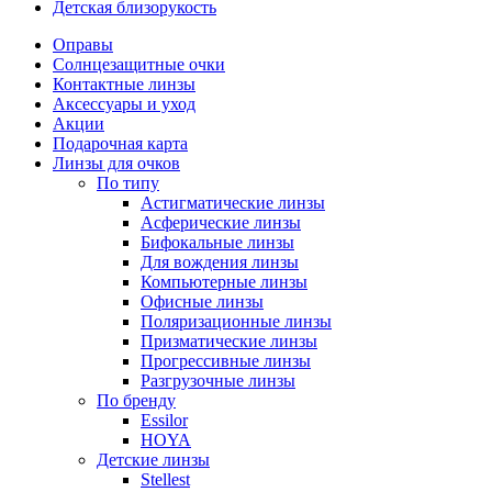
Детская близорукость
Оправы
Солнцезащитные очки
Контактные линзы
Аксессуары и уход
Акции
Подарочная карта
Линзы для очков
По типу
Астигматические линзы
Асферические линзы
Бифокальные линзы
Для вождения линзы
Компьютерные линзы
Офисные линзы
Поляризационные линзы
Призматические линзы
Прогрессивные линзы
Разгрузочные линзы
По бренду
Essilor
HOYA
Детские линзы
Stellest