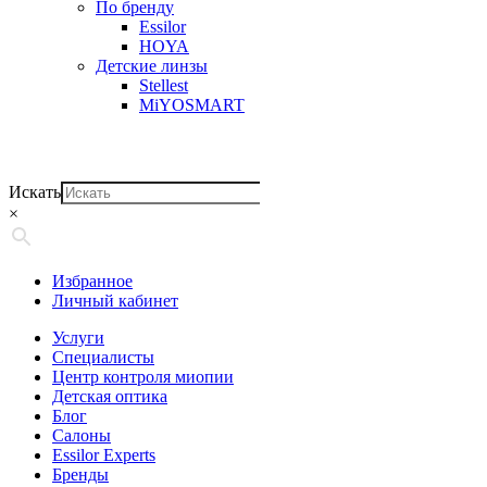
По бренду
Essilor
HOYA
Детские линзы
Stellest
MiYOSMART
Искать
×
Избранное
Личный кабинет
Услуги
Специалисты
Центр контроля миопии
Детская оптика
Блог
Салоны
Essilor Experts
Бренды