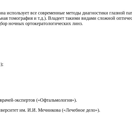
на использует все современные методы диагностики глазной па
ьная
томография и т.д.). Владеет такими видами сложной оптиче
дбор ночных
ортокератологических
линз
.
);
врачей-эксперто
в («
Офтальмология»).
верситет им. И.И. Мечников
а («
Лечебное дело»).