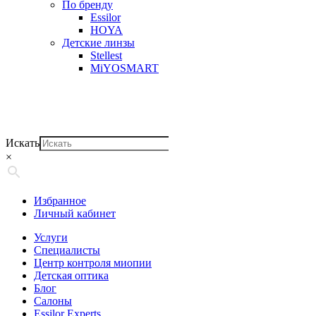
По бренду
Essilor
HOYA
Детские линзы
Stellest
MiYOSMART
Искать
×
Избранное
Личный кабинет
Услуги
Специалисты
Центр контроля миопии
Детская оптика
Блог
Салоны
Essilor Experts