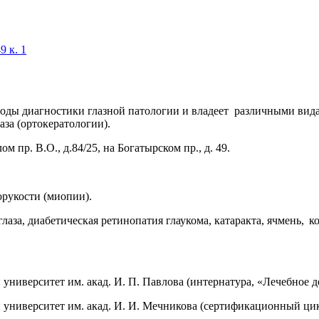
9 к. 1
тоды диагностики глазной патологии и владеет различными вид
за (
ортокератологии
).
ом пр. В.О.,
д.84/25
, на Богатырском пр.,
д.
49
.
орукости (миопии).
глаза, диабетическая
ретинопатия
глаукома, катаракта, ячмень, 
университет им. акад. И. П. Павлов
а (интернатура, «Лечебное д
 университет им. акад. И. И. Мечникова
(сертификационный ци