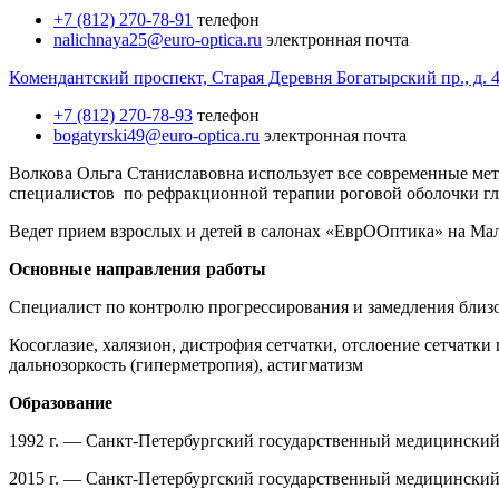
+7 (812) 270-78-91
телефон
nalichnaya25@euro-optica.ru
электронная почта
Комендантский проспект, Старая Деревня
Богатырский пр., д. 4
+7 (812) 270-78-93
телефон
bogatyrski49@euro-optica.ru
электронная почта
Волкова Ольга Станиславовна использует все современные ме
специалистов по рефракционной терапии роговой
оболочки гла
Ведет прием взрослых и детей в салонах «
ЕврООптика»
на Мал
Основные направления работы
Специалист по контролю прогрессирования и замедления близ
Косоглазие,
халязион
, дистрофия сетчатки, отслоение сетчатки 
дальнозоркость (гиперметропия), астигматизм
Образование
1992 г. — Санкт-Петербургский государственный медицинский 
2015 г. — Санкт-Петербургский государственный медицинский