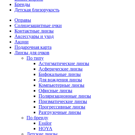
Бренды
Детская близорукость
Оправы
Солнцезащитные очки
Контактные линзы
Аксессуары и уход
Акции
Подарочная карта
Линзы для очков
По типу
Астигматические линзы
Асферические линзы
Бифокальные линзы
Для вождения линзы
Компьютерные линзы
Офисные линзы
Поляризационные линзы
Призматические линзы
Прогрессивные линзы
Разгрузочные линзы
По бренду
Essilor
HOYA
Детские линзы