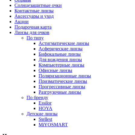
Солнцезащитные очки
Контактные линзы
Аксессуары и уход
Акции
Подарочная карта
Линзы для очков
По типу
Астигматические линзы
Асферические линзы
Бифокальные линзы
Для вождения линзы
Компьютерные линзы
Офисные линзы
Поляризационные линзы
Призматические линзы
Прогрессивные линзы
Разгрузочные линзы
По бренду
Essilor
HOYA
Детские линзы
Stellest
MiYOSMART