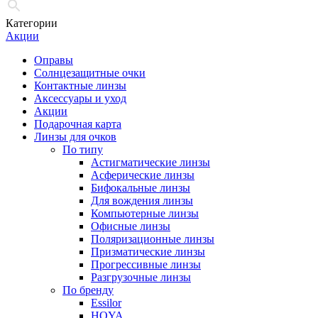
Категории
Акции
Оправы
Солнцезащитные очки
Контактные линзы
Аксессуары и уход
Акции
Подарочная карта
Линзы для очков
По типу
Астигматические линзы
Асферические линзы
Бифокальные линзы
Для вождения линзы
Компьютерные линзы
Офисные линзы
Поляризационные линзы
Призматические линзы
Прогрессивные линзы
Разгрузочные линзы
По бренду
Essilor
HOYA