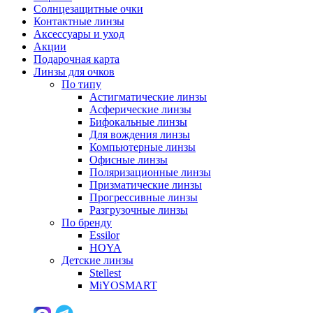
Солнцезащитные очки
Контактные линзы
Аксессуары и уход
Акции
Подарочная карта
Линзы для очков
По типу
Астигматические линзы
Асферические линзы
Бифокальные линзы
Для вождения линзы
Компьютерные линзы
Офисные линзы
Поляризационные линзы
Призматические линзы
Прогрессивные линзы
Разгрузочные линзы
По бренду
Essilor
HOYA
Детские линзы
Stellest
MiYOSMART