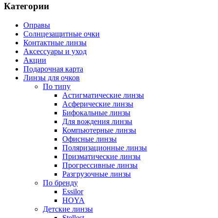
Категории
Оправы
Солнцезащитные очки
Контактные линзы
Аксессуары и уход
Акции
Подарочная карта
Линзы для очков
По типу
Астигматические линзы
Асферические линзы
Бифокальные линзы
Для вождения линзы
Компьютерные линзы
Офисные линзы
Поляризационные линзы
Призматические линзы
Прогрессивные линзы
Разгрузочные линзы
По бренду
Essilor
HOYA
Детские линзы
Stellest