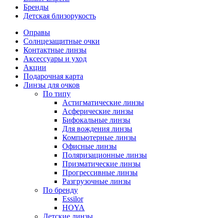
Бренды
Детская близорукость
Оправы
Солнцезащитные очки
Контактные линзы
Аксессуары и уход
Акции
Подарочная карта
Линзы для очков
По типу
Астигматические линзы
Асферические линзы
Бифокальные линзы
Для вождения линзы
Компьютерные линзы
Офисные линзы
Поляризационные линзы
Призматические линзы
Прогрессивные линзы
Разгрузочные линзы
По бренду
Essilor
HOYA
Детские линзы