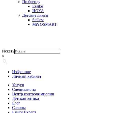
По бренду
Essilor
HOYA
Детские линзы
Stellest
MiYOSMART
Искать
×
Избранное
Личный кабинет
Услуги
Специалисты
Центр контроля миопии
Детская оптика
Блог
Салоны
Essilor Experts