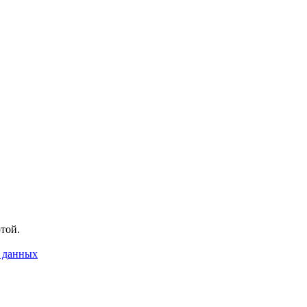
ртой.
 данных