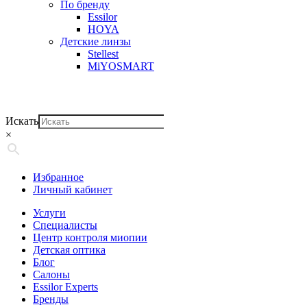
По бренду
Essilor
HOYA
Детские линзы
Stellest
MiYOSMART
Искать
×
Избранное
Личный кабинет
Услуги
Специалисты
Центр контроля миопии
Детская оптика
Блог
Салоны
Essilor Experts
Бренды