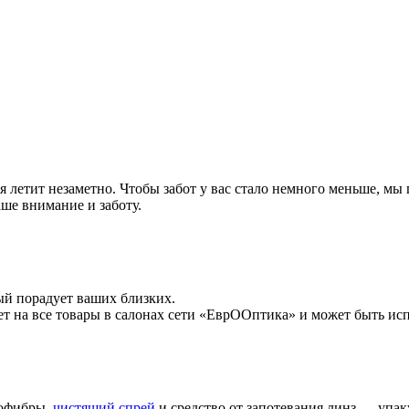
я летит незаметно. Чтобы забот у вас стало немного меньше, мы
ше внимание и заботу.
й порадует ваших близких.
т на все товары в салонах сети «ЕврООптика» и может быть испо
рофибры,
чистящий спрей
и средство от запотевания линз — упак