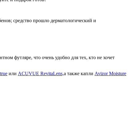
бенов; средство прошло дерматологический и
ом футляре, что очень удобно для тех, кто не хочет
true
или
ACUVUE RevitaLens,
а также капли
Avizor Moisture