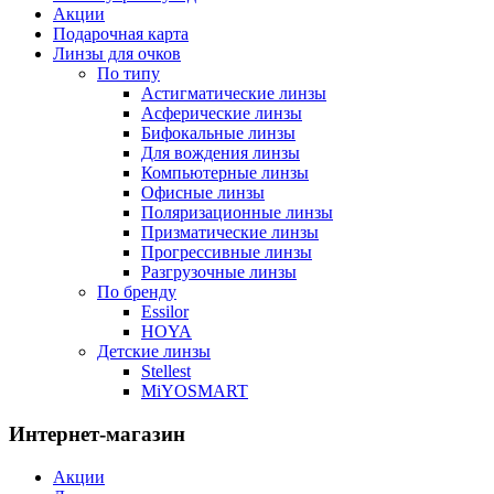
Акции
Подарочная карта
Линзы для очков
По типу
Астигматические линзы
Асферические линзы
Бифокальные линзы
Для вождения линзы
Компьютерные линзы
Офисные линзы
Поляризационные линзы
Призматические линзы
Прогрессивные линзы
Разгрузочные линзы
По бренду
Essilor
HOYA
Детские линзы
Stellest
MiYOSMART
Интернет-магазин
Акции