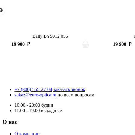
Bally BY5012 055
19 900
₽
19 900
₽
+7 (800) 555-27-04
заказать звонок
zakaz@euro-optica.ru
по всем вопросам
10:00 - 20:00
будни
11:00 - 19:00
выходные
О нас
О компании