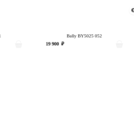
1
Bally BY5025 052
19 900
₽