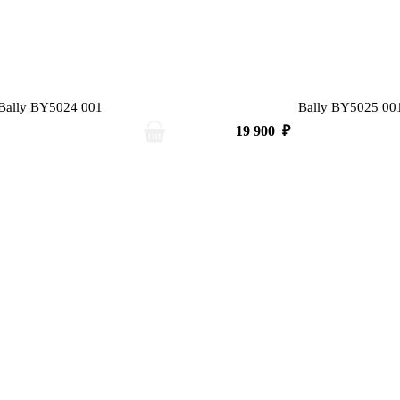
Bally BY5024 001
Bally BY5025 00
19 900
₽