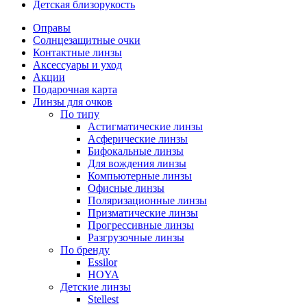
Детская близорукость
Оправы
Солнцезащитные очки
Контактные линзы
Аксессуары и уход
Акции
Подарочная карта
Линзы для очков
По типу
Астигматические линзы
Асферические линзы
Бифокальные линзы
Для вождения линзы
Компьютерные линзы
Офисные линзы
Поляризационные линзы
Призматические линзы
Прогрессивные линзы
Разгрузочные линзы
По бренду
Essilor
HOYA
Детские линзы
Stellest