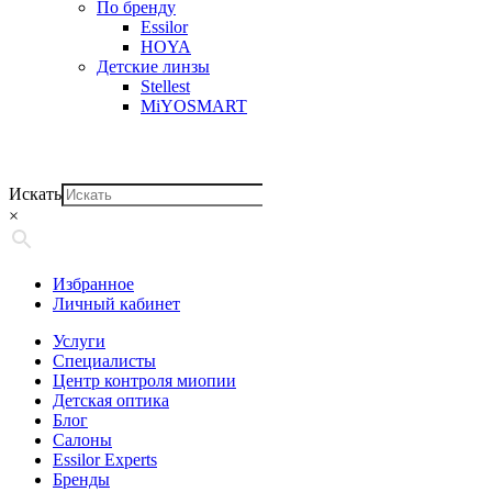
По бренду
Essilor
HOYA
Детские линзы
Stellest
MiYOSMART
Искать
×
Избранное
Личный кабинет
Услуги
Специалисты
Центр контроля миопии
Детская оптика
Блог
Салоны
Essilor Experts
Бренды