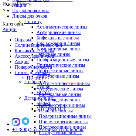
Искать
Акции
×
Подарочная карта
Линзы для очков
По типу
Категории
Астигматические линзы
Акции
Асферические линзы
Бифокальные линзы
Оправы
Для вождения линзы
Солнцезащитные очки
Компьютерные линзы
Контактные линзы
Офисные линзы
Аксессуары и уход
Поляризационные линзы
Акции
Призматические линзы
Подарочная карта
Прогрессивные линзы
Линзы для очков
Разгрузочные линзы
По типу
По бренду
Астигматические линзы
Essilor
Асферические линзы
HOYA
Бифокальные линзы
Детские линзы
Для вождения линзы
Stellest
Компьютерные линзы
MiYOSMART
Офисные линзы
Поляризационные линзы
Призматические линзы
Прогрессивные линзы
+7 (800) 555-27-04
заказать звонок
Разгрузочные линзы