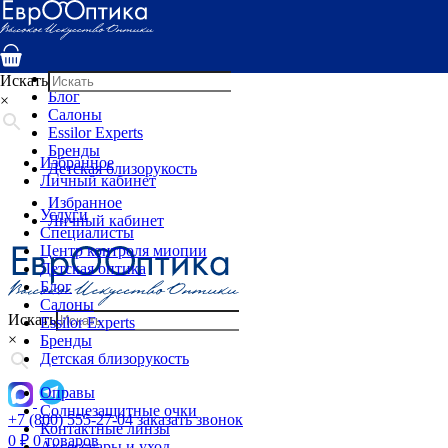
Услуги
Специалисты
Центр контроля миопии
Детская оптика
Искать
Блог
×
Салоны
Essilor Experts
Бренды
Избранное
Детская близорукость
Личный кабинет
Избранное
Услуги
Личный кабинет
Специалисты
Центр контроля миопии
Детская оптика
Блог
Салоны
Искать
Essilor Experts
×
Бренды
Детская близорукость
Оправы
Солнцезащитные очки
+7 (800) 555-27-04
заказать звонок
Контактные линзы
0
₽
0 товаров
Аксессуары и уход