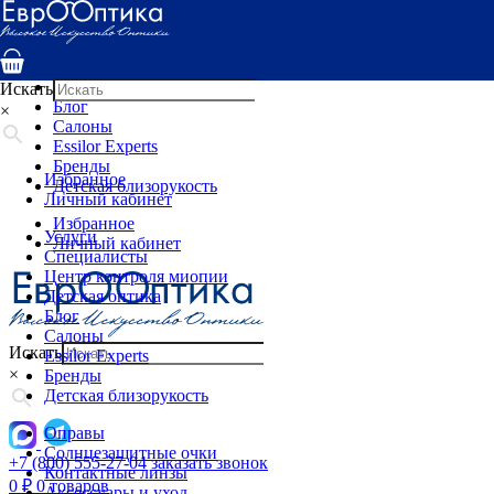
Услуги
Специалисты
Центр контроля миопии
Детская оптика
Искать
Блог
×
Салоны
Essilor Experts
Бренды
Избранное
Детская близорукость
Личный кабинет
Избранное
Услуги
Личный кабинет
Специалисты
Центр контроля миопии
Детская оптика
Блог
Салоны
Искать
Essilor Experts
×
Бренды
Детская близорукость
Оправы
Солнцезащитные очки
+7 (800) 555-27-04
заказать звонок
Контактные линзы
0
₽
0 товаров
Аксессуары и уход