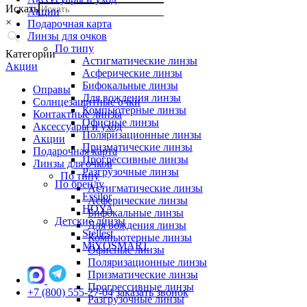
Искать
Акции
×
Подарочная карта
Линзы для очков
По типу
Категории
Астигматические линзы
Акции
Асферические линзы
Бифокальные линзы
Оправы
Для вождения линзы
Солнцезащитные очки
Компьютерные линзы
Контактные линзы
Офисные линзы
Аксессуары и уход
Поляризационные линзы
Акции
Призматические линзы
Подарочная карта
Прогрессивные линзы
Линзы для очков
Разгрузочные линзы
По типу
По бренду
Астигматические линзы
Essilor
Асферические линзы
HOYA
Бифокальные линзы
Детские линзы
Для вождения линзы
Stellest
Компьютерные линзы
MiYOSMART
Офисные линзы
Поляризационные линзы
Призматические линзы
Прогрессивные линзы
+7 (800) 555-27-04
заказать звонок
Разгрузочные линзы