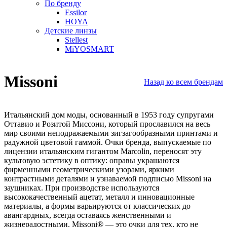
По бренду
Essilor
HOYA
Детские линзы
Stellest
MiYOSMART
Missoni
Назад ко всем брендам
Итальянский дом моды, основанный в 1953 году супругами
Оттавио и Розитой Миссони, который прославился на весь
мир своими неподражаемыми зигзагообразными принтами и
радужной цветовой гаммой. Очки бренда, выпускаемые по
лицензии итальянским гигантом Marcolin, переносят эту
культовую эстетику в оптику: оправы украшаются
фирменными геометрическими узорами, яркими
контрастными деталями и узнаваемой подписью Missoni на
заушниках. При производстве используются
высококачественный ацетат, металл и инновационные
материалы, а формы варьируются от классических до
авангардных, всегда оставаясь женственными и
жизнерадостными. Missoni
®
— это очки для тех, кто не