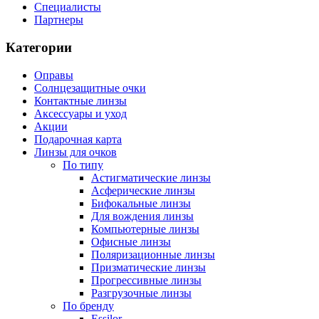
Специалисты
Партнеры
Категории
Оправы
Солнцезащитные очки
Контактные линзы
Аксессуары и уход
Акции
Подарочная карта
Линзы для очков
По типу
Астигматические линзы
Асферические линзы
Бифокальные линзы
Для вождения линзы
Компьютерные линзы
Офисные линзы
Поляризационные линзы
Призматические линзы
Прогрессивные линзы
Разгрузочные линзы
По бренду
Essilor