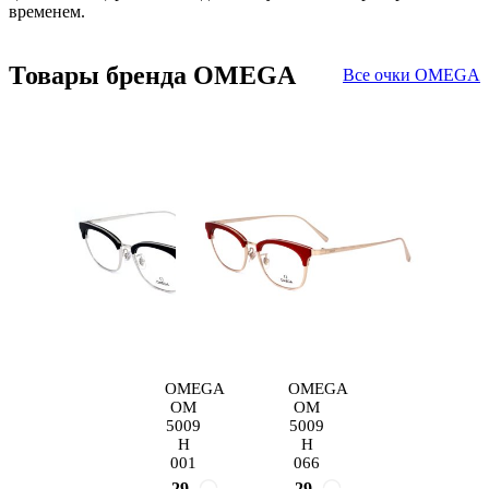
временем.
Товары бренда OMEGA
Все очки OMEGA
OMEGA
OMEGA
OM
OM
5009
5009
H
H
001
066
29
29