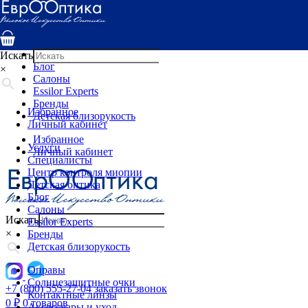
Услуги
Специалисты
Центр контроля миопии
Детская оптика
Искать
Блог
×
Салоны
Essilor Experts
Бренды
Избранное
Детская близорукость
Личный кабинет
Избранное
Услуги
Личный кабинет
Специалисты
Центр контроля миопии
Детская оптика
Блог
Салоны
Искать
Essilor Experts
×
Бренды
Детская близорукость
Оправы
Солнцезащитные очки
+7 (800) 555-27-04
заказать звонок
Контактные линзы
0
₽
0 товаров
Аксессуары и уход