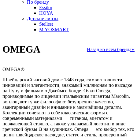
По бренду
Essilor
HOYA
Детские линзы
Stellest
MiYOSMART
OMEGA
Назад ко всем брендам
OMEGA
®
Швейцарский часовой дом с 1848 года, символ точности,
инноваций и элегантности, знакомый миллионам по высадке
на Луну и фильмам о Джеймсе Бонде. Очки Omega,
производимые по лицензии итальянским гигантом Marcolin,
воплощают ту же философию: безупречное качество,
авангардный дизайн и внимание к мельчайшим деталям.
Коллекции сочетают в себе классические формы с
современными материалами — титаном, ацетатом и
нержавеющей сталью, а также узнаваемый логотип в виде
греческой буквы Ω на заушниках. Omega — это выбор тех, кто
ценит швейцарское наследие, статус и стиль, проверенный