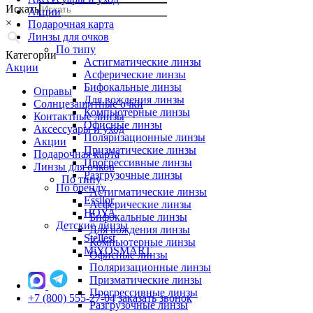
Искать
Акции
×
Подарочная карта
Линзы для очков
По типу
Категории
Астигматические линзы
Акции
Асферические линзы
Бифокальные линзы
Оправы
Для вождения линзы
Солнцезащитные очки
Компьютерные линзы
Контактные линзы
Офисные линзы
Аксессуары и уход
Поляризационные линзы
Акции
Призматические линзы
Подарочная карта
Прогрессивные линзы
Линзы для очков
Разгрузочные линзы
По типу
По бренду
Астигматические линзы
Essilor
Асферические линзы
HOYA
Бифокальные линзы
Детские линзы
Для вождения линзы
Stellest
Компьютерные линзы
MiYOSMART
Офисные линзы
Поляризационные линзы
Призматические линзы
Прогрессивные линзы
+7 (800) 555-27-04
заказать звонок
Разгрузочные линзы