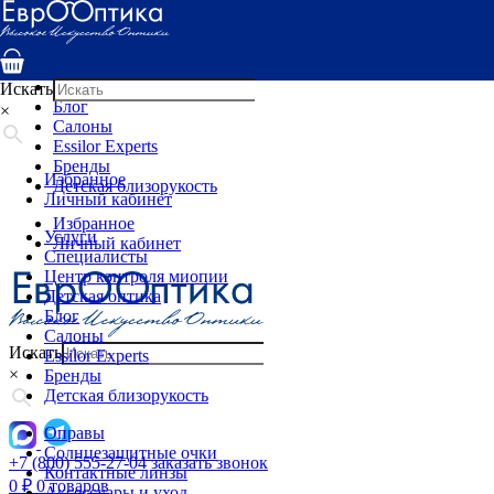
Услуги
Специалисты
Центр контроля миопии
Детская оптика
Искать
Блог
×
Салоны
Essilor Experts
Бренды
Избранное
Детская близорукость
Личный кабинет
Избранное
Услуги
Личный кабинет
Специалисты
Центр контроля миопии
Детская оптика
Блог
Салоны
Искать
Essilor Experts
×
Бренды
Детская близорукость
Оправы
Солнцезащитные очки
+7 (800) 555-27-04
заказать звонок
Контактные линзы
0
₽
0 товаров
Аксессуары и уход