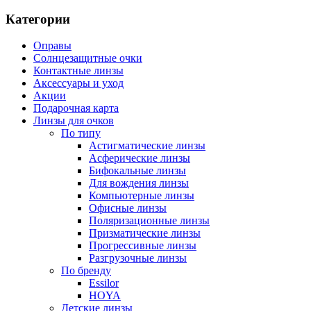
Категории
Оправы
Солнцезащитные очки
Контактные линзы
Аксессуары и уход
Акции
Подарочная карта
Линзы для очков
По типу
Астигматические линзы
Асферические линзы
Бифокальные линзы
Для вождения линзы
Компьютерные линзы
Офисные линзы
Поляризационные линзы
Призматические линзы
Прогрессивные линзы
Разгрузочные линзы
По бренду
Essilor
HOYA
Детские линзы