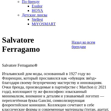
По бренду
Essilor
HOYA
Детские линзы
Stellest
MiYOSMART
Salvatore
Назад ко всем
Ferragamo
брендам
Salvatore Ferragamo
®
Итальянский дом моды, основанный в 1927 году во
Флоренции, который прославился как «обувщик звёзд»
благодаря своему безупречному мастерству и инновациям.
Очки бренда, производимые в партнёрстве с Marchon (с 2021
года), воплощают ту же философию: изысканный
минимализм, внимание к деталям и узнаваемый логотип —
переплетённая буква Gancini, символизирующая
флорентийские конюшни. Коллекции сочетают в себе
классические формы и современные материалы (титан, ацетат,