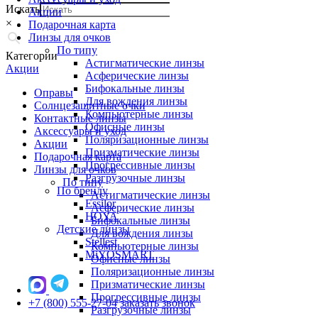
Искать
Акции
×
Подарочная карта
Линзы для очков
По типу
Категории
Астигматические линзы
Акции
Асферические линзы
Бифокальные линзы
Оправы
Для вождения линзы
Солнцезащитные очки
Компьютерные линзы
Контактные линзы
Офисные линзы
Аксессуары и уход
Поляризационные линзы
Акции
Призматические линзы
Подарочная карта
Прогрессивные линзы
Линзы для очков
Разгрузочные линзы
По типу
По бренду
Астигматические линзы
Essilor
Асферические линзы
HOYA
Бифокальные линзы
Детские линзы
Для вождения линзы
Stellest
Компьютерные линзы
MiYOSMART
Офисные линзы
Поляризационные линзы
Призматические линзы
Прогрессивные линзы
+7 (800) 555-27-04
заказать звонок
Разгрузочные линзы