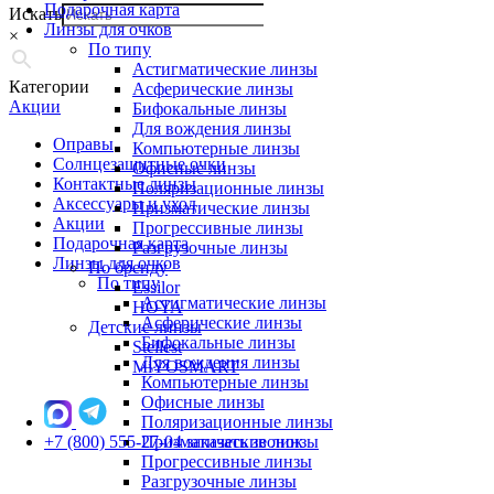
Подарочная карта
Искать
Линзы для очков
×
По типу
Астигматические линзы
Категории
Асферические линзы
Акции
Бифокальные линзы
Для вождения линзы
Оправы
Компьютерные линзы
Солнцезащитные очки
Офисные линзы
Контактные линзы
Поляризационные линзы
Аксессуары и уход
Призматические линзы
Акции
Прогрессивные линзы
Подарочная карта
Разгрузочные линзы
Линзы для очков
По бренду
По типу
Essilor
Астигматические линзы
HOYA
Асферические линзы
Детские линзы
Бифокальные линзы
Stellest
Для вождения линзы
MiYOSMART
Компьютерные линзы
Офисные линзы
Поляризационные линзы
+7 (800) 555-27-04
Призматические линзы
заказать звонок
Прогрессивные линзы
Разгрузочные линзы