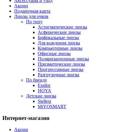
Аксессуары и уход
Акции
Подарочная карта
Линзы для очков
По типу
Астигматические линзы
Асферические линзы
Бифокальные линзы
Для вождения линзы
Компьютерные линзы
Офисные линзы
Поляризационные линзы
Призматические линзы
Прогрессивные линзы
Разгрузочные линзы
По бренду
Essilor
HOYA
Детские линзы
Stellest
MiYOSMART
Интернет-магазин
Акции