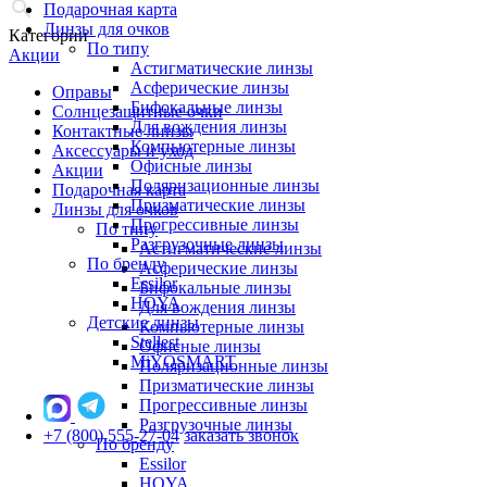
Подарочная карта
Линзы для очков
Категории
По типу
Акции
Астигматические линзы
Асферические линзы
Оправы
Бифокальные линзы
Солнцезащитные очки
Для вождения линзы
Контактные линзы
Компьютерные линзы
Аксессуары и уход
Офисные линзы
Акции
Поляризационные линзы
Подарочная карта
Призматические линзы
Линзы для очков
Прогрессивные линзы
По типу
Разгрузочные линзы
Астигматические линзы
По бренду
Асферические линзы
Essilor
Бифокальные линзы
HOYA
Для вождения линзы
Детские линзы
Компьютерные линзы
Stellest
Офисные линзы
MiYOSMART
Поляризационные линзы
Призматические линзы
Прогрессивные линзы
Разгрузочные линзы
+7 (800) 555-27-04
заказать звонок
По бренду
Essilor
HOYA