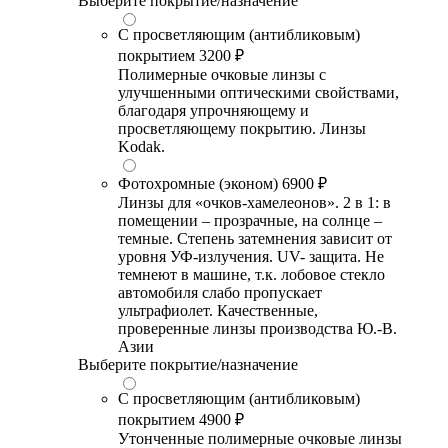
Выберите покрытие/назначение
С просветляющим (антибликовым)
покрытием
3200 ₽
Полимерные очковые линзы с
улучшенными оптическими свойствами,
благодаря упрочняющему и
просветляющему покрытию. Линзы
Kodak.
Фотохромные (эконом)
6900 ₽
Линзы для «очков-хамелеонов». 2 в 1: в
помещении – прозрачные, на солнце –
темные. Степень затемнения зависит от
уровня УФ-излучения. UV- защита. Не
темнеют в машине, т.к. лобовое стекло
автомобиля слабо пропускает
ультрафиолет. Качественные,
проверенные линзы производства Ю.-В.
Азии
Выберите покрытие/назначение
С просветляющим (антибликовым)
покрытием
4900 ₽
Утонченные полимерные очковые линзы