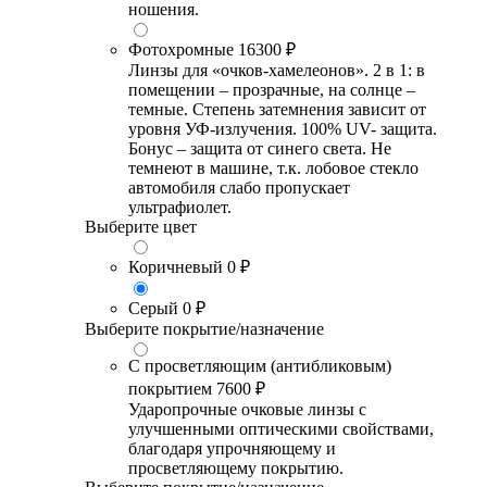
ношения.
Фотохромные
16300 ₽
Линзы для «очков-хамелеонов». 2 в 1: в
помещении – прозрачные, на солнце –
темные. Степень затемнения зависит от
уровня УФ-излучения. 100% UV- защита.
Бонус – защита от синего света. Не
темнеют в машине, т.к. лобовое стекло
автомобиля слабо пропускает
ультрафиолет.
Выберите цвет
Коричневый
0 ₽
Серый
0 ₽
Выберите покрытие/назначение
С просветляющим (антибликовым)
покрытием
7600 ₽
Ударопрочные очковые линзы с
улучшенными оптическими свойствами,
благодаря упрочняющему и
просветляющему покрытию.