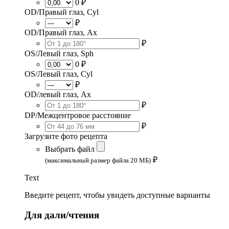
0 ₽
OD/Правый глаз, Cyl
₽
OD/Правый глаз, Ax
₽
OS/Левый глаз, Sph
0 ₽
OS/Левый глаз, Cyl
₽
OD/левый глаз, Ax
₽
DP/Межцентровое расстояние
₽
Загрузите фото рецепта
Выбрать файл
₽
(максимальный размер файла 20 МБ)
Text
Введите рецепт, чтобы увидеть доступные варианты
Для дали/чтения