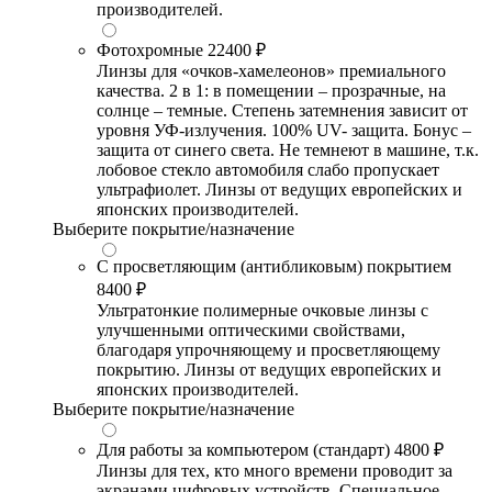
производителей.
Фотохромные
22400 ₽
Линзы для «очков-хамелеонов» премиального
качества. 2 в 1: в помещении – прозрачные, на
солнце – темные. Степень затемнения зависит от
уровня УФ-излучения. 100% UV- защита. Бонус –
защита от синего света. Не темнеют в машине, т.к.
лобовое стекло автомобиля слабо пропускает
ультрафиолет. Линзы от ведущих европейских и
японских производителей.
Выберите покрытие/назначение
С просветляющим (антибликовым) покрытием
8400 ₽
Ультратонкие полимерные очковые линзы с
улучшенными оптическими свойствами,
благодаря упрочняющему и просветляющему
покрытию. Линзы от ведущих европейских и
японских производителей.
Выберите покрытие/назначение
Для работы за компьютером (стандарт)
4800 ₽
Линзы для тех, кто много времени проводит за
экранами цифровых устройств. Специальное