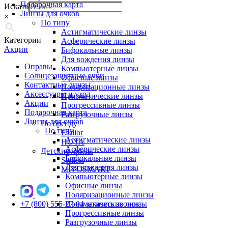
Подарочная карта
Искать
Линзы для очков
×
По типу
Астигматические линзы
Категории
Асферические линзы
Акции
Бифокальные линзы
Для вождения линзы
Оправы
Компьютерные линзы
Солнцезащитные очки
Офисные линзы
Контактные линзы
Поляризационные линзы
Аксессуары и уход
Призматические линзы
Акции
Прогрессивные линзы
Подарочная карта
Разгрузочные линзы
Линзы для очков
По бренду
По типу
Essilor
Астигматические линзы
HOYA
Асферические линзы
Детские линзы
Бифокальные линзы
Stellest
Для вождения линзы
MiYOSMART
Компьютерные линзы
Офисные линзы
Поляризационные линзы
+7 (800) 555-27-04
Призматические линзы
заказать звонок
Прогрессивные линзы
Разгрузочные линзы