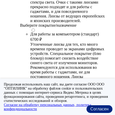
спектра света. Очки с такими линзами
прекрасно подходят и для работы с
гаджетами, и для повседневного
ношения. Линзы от ведущих европейских
и японских производителей.
Выберите покрытие/назначение
Для работы за компьютером (стандарт)
6700 ₽
Утонченные линзы для тех, кто много
времени проводит за экранами цифровых
устройств. Специальное покрытие (блю
блокер) помогает снизить воздействие
синего света от излучения мониторов.
Рекомендуются для использования во
время работы с гаджетами, не для
постоянного ношения. Линзы
производства Сербии или Ю.-В. Азии.
Продолжая использовать наш сайт, вы даете согласие ООО ООО
“ОПТИЛИНК” на обработку файлов cookie и пользовательских
Для работы за компьютером (премиум)
данных с помощью интернет-сервиса Яндекс.Метрика в целях
20300 ₽
функционирования сайта, проведения ретаргетинга, и проведения
Универсальные утонченные линзы для
статистических исследований и обзоров.
тех, кто много времени проводит за
Согласие на обработку персональных данных, политика
Согласен
конфендициальности
экранами цифровых устройств.
Специальное покрытие помогает