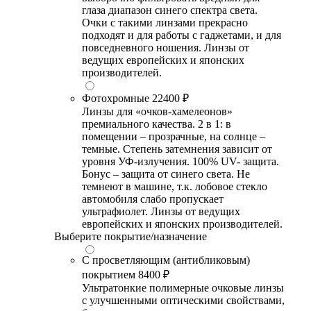
глаза диапазон синего спектра света.
Очки с такими линзами прекрасно
подходят и для работы с гаджетами, и для
повседневного ношения. Линзы от
ведущих европейских и японских
производителей.
Фотохромные
22400 ₽
Линзы для «очков-хамелеонов»
премиального качества. 2 в 1: в
помещении – прозрачные, на солнце –
темные. Степень затемнения зависит от
уровня УФ-излучения. 100% UV- защита.
Бонус – защита от синего света. Не
темнеют в машине, т.к. лобовое стекло
автомобиля слабо пропускает
ультрафиолет. Линзы от ведущих
европейских и японских производителей.
Выберите покрытие/назначение
С просветляющим (антибликовым)
покрытием
8400 ₽
Ультратонкие полимерные очковые линзы
с улучшенными оптическими свойствами,