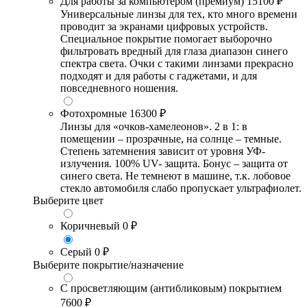
Для работы за компьютером (премиум)
15100 ₽
Универсальные линзы для тех, кто много времени
проводит за экранами цифровых устройств.
Специальное покрытие помогает выборочно
фильтровать вредный для глаза диапазон синего
спектра света. Очки с такими линзами прекрасно
подходят и для работы с гаджетами, и для
повседневного ношения.
Фотохромные
16300 ₽
Линзы для «очков-хамелеонов». 2 в 1: в
помещении – прозрачные, на солнце – темные.
Степень затемнения зависит от уровня УФ-
излучения. 100% UV- защита. Бонус – защита от
синего света. Не темнеют в машине, т.к. лобовое
стекло автомобиля слабо пропускает ультрафиолет.
Выберите цвет
Коричневый
0 ₽
Серый
0 ₽
Выберите покрытие/назначение
С просветляющим (антибликовым) покрытием
7600 ₽