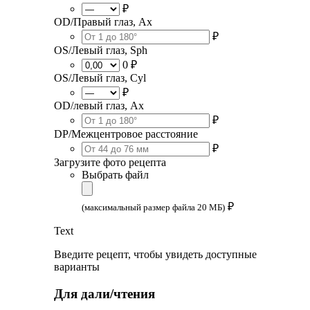
₽
OD/Правый глаз, Ax
₽
OS/Левый глаз, Sph
0 ₽
OS/Левый глаз, Cyl
₽
OD/левый глаз, Ax
₽
DP/Межцентровое расстояние
₽
Загрузите фото рецепта
Выбрать файл
₽
(максимальный размер файла 20 МБ)
Text
Введите рецепт, чтобы увидеть доступные
варианты
Для дали/чтения