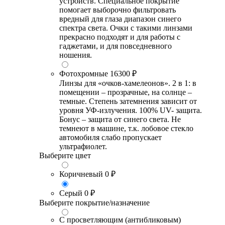
устройств. Специальное покрытие
помогает выборочно фильтровать
вредный для глаза диапазон синего
спектра света. Очки с такими линзами
прекрасно подходят и для работы с
гаджетами, и для повседневного
ношения.
Фотохромные
16300 ₽
Линзы для «очков-хамелеонов». 2 в 1: в
помещении – прозрачные, на солнце –
темные. Степень затемнения зависит от
уровня УФ-излучения. 100% UV- защита.
Бонус – защита от синего света. Не
темнеют в машине, т.к. лобовое стекло
автомобиля слабо пропускает
ультрафиолет.
Выберите цвет
Коричневый
0 ₽
Серый
0 ₽
Выберите покрытие/назначение
С просветляющим (антибликовым)