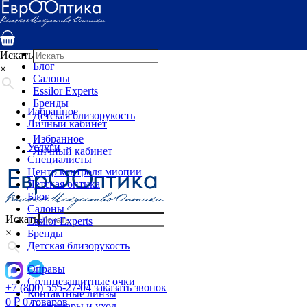
Услуги
Специалисты
Центр контроля миопии
Детская оптика
Искать
Блог
×
Салоны
Essilor Experts
Бренды
Избранное
Детская близорукость
Личный кабинет
Избранное
Услуги
Личный кабинет
Специалисты
Центр контроля миопии
Детская оптика
Блог
Салоны
Искать
Essilor Experts
×
Бренды
Детская близорукость
Оправы
Солнцезащитные очки
+7 (800) 555-27-04
заказать звонок
Контактные линзы
0
₽
0 товаров
Аксессуары и уход