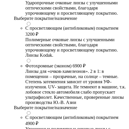
Ударопрочные очковые линзы с улучшенными
оптическими свойствами, благодаря
упрочняющему и просветляющему покрытию.
Выберите покрытие/назначение
С просветляющим (антибликовым) покрытием
3200 ₽
Полимерные очковые линзы с улучшенными
оптическими свойствами, благодаря
упрочняющему и просветляющему покрытию.
Линзы Kodak.
Фотохромные (эконом)
6900 ₽
Линзы для «очков-хамелеонов». 2 в 1: в
помещении – прозрачные, на солнце – темные.
Степень затемнения зависит от уровня УФ-
излучения. UV- защита. Не темнеют в машине, т.к.
лобовое стекло автомобиля слабо пропускает
ультрафиолет. Качественные, проверенные линзы
производства Ю.-В. Азии
Выберите покрытие/назначение
С просветляющим (антибликовым) покрытием
4900 ₽
Утонченные полимерные очковые линзы с