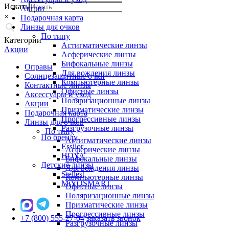
Искать
Акции
×
Подарочная карта
Линзы для очков
По типу
Категории
Астигматические линзы
Акции
Асферические линзы
Бифокальные линзы
Оправы
Для вождения линзы
Солнцезащитные очки
Компьютерные линзы
Контактные линзы
Офисные линзы
Аксессуары и уход
Поляризационные линзы
Акции
Призматические линзы
Подарочная карта
Прогрессивные линзы
Линзы для очков
Разгрузочные линзы
По типу
По бренду
Астигматические линзы
Essilor
Асферические линзы
HOYA
Бифокальные линзы
Детские линзы
Для вождения линзы
Stellest
Компьютерные линзы
MiYOSMART
Офисные линзы
Поляризационные линзы
Призматические линзы
Прогрессивные линзы
+7 (800) 555-27-04
заказать звонок
Разгрузочные линзы