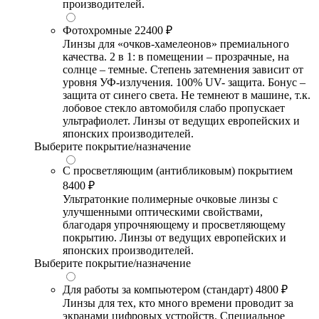
производителей.
Фотохромные
22400 ₽
Линзы для «очков-хамелеонов» премиального
качества. 2 в 1: в помещении – прозрачные, на
солнце – темные. Степень затемнения зависит от
уровня УФ-излучения. 100% UV- защита. Бонус –
защита от синего света. Не темнеют в машине, т.к.
лобовое стекло автомобиля слабо пропускает
ультрафиолет. Линзы от ведущих европейских и
японских производителей.
Выберите покрытие/назначение
С просветляющим (антибликовым) покрытием
8400 ₽
Ультратонкие полимерные очковые линзы с
улучшенными оптическими свойствами,
благодаря упрочняющему и просветляющему
покрытию. Линзы от ведущих европейских и
японских производителей.
Выберите покрытие/назначение
Для работы за компьютером (стандарт)
4800 ₽
Линзы для тех, кто много времени проводит за
экранами цифровых устройств. Специальное