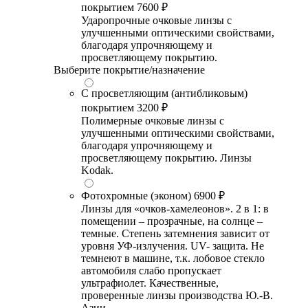
покрытием
7600 ₽
Ударопрочные очковые линзы с
улучшенными оптическими свойствами,
благодаря упрочняющему и
просветляющему покрытию.
Выберите покрытие/назначение
С просветляющим (антибликовым)
покрытием
3200 ₽
Полимерные очковые линзы с
улучшенными оптическими свойствами,
благодаря упрочняющему и
просветляющему покрытию. Линзы
Kodak.
Фотохромные (эконом)
6900 ₽
Линзы для «очков-хамелеонов». 2 в 1: в
помещении – прозрачные, на солнце –
темные. Степень затемнения зависит от
уровня УФ-излучения. UV- защита. Не
темнеют в машине, т.к. лобовое стекло
автомобиля слабо пропускает
ультрафиолет. Качественные,
проверенные линзы производства Ю.-В.
Азии