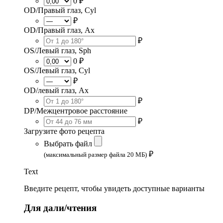
0 ₽
OD/Правый глаз, Cyl
₽
OD/Правый глаз, Ax
₽
OS/Левый глаз, Sph
0 ₽
OS/Левый глаз, Cyl
₽
OD/левый глаз, Ax
₽
DP/Межцентровое расстояние
₽
Загрузите фото рецепта
Выбрать файл
₽
(максимальный размер файла 20 МБ)
Text
Введите рецепт, чтобы увидеть доступные варианты
Для дали/чтения