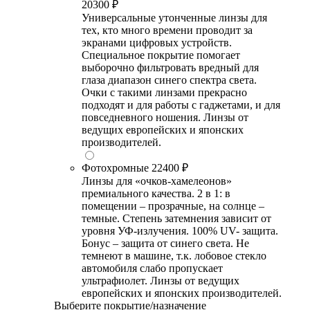
20300 ₽
Универсальные утонченные линзы для
тех, кто много времени проводит за
экранами цифровых устройств.
Специальное покрытие помогает
выборочно фильтровать вредный для
глаза диапазон синего спектра света.
Очки с такими линзами прекрасно
подходят и для работы с гаджетами, и для
повседневного ношения. Линзы от
ведущих европейских и японских
производителей.
Фотохромные
22400 ₽
Линзы для «очков-хамелеонов»
премиального качества. 2 в 1: в
помещении – прозрачные, на солнце –
темные. Степень затемнения зависит от
уровня УФ-излучения. 100% UV- защита.
Бонус – защита от синего света. Не
темнеют в машине, т.к. лобовое стекло
автомобиля слабо пропускает
ультрафиолет. Линзы от ведущих
европейских и японских производителей.
Выберите покрытие/назначение