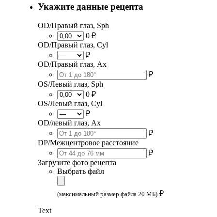
Укажите данные рецепта
OD/Правый глаз, Sph
0 ₽
OD/Правый глаз, Cyl
₽
OD/Правый глаз, Ax
₽
OS/Левый глаз, Sph
0 ₽
OS/Левый глаз, Cyl
₽
OD/левый глаз, Ax
₽
DP/Межцентровое расстояние
₽
Загрузите фото рецепта
Выбрать файл
₽
(максимальный размер файла 20 МБ)
Text