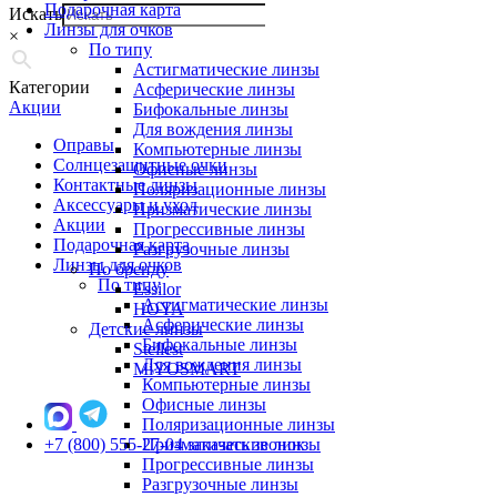
Подарочная карта
Искать
Линзы для очков
×
По типу
Астигматические линзы
Категории
Асферические линзы
Акции
Бифокальные линзы
Для вождения линзы
Оправы
Компьютерные линзы
Солнцезащитные очки
Офисные линзы
Контактные линзы
Поляризационные линзы
Аксессуары и уход
Призматические линзы
Акции
Прогрессивные линзы
Подарочная карта
Разгрузочные линзы
Линзы для очков
По бренду
По типу
Essilor
Астигматические линзы
HOYA
Асферические линзы
Детские линзы
Бифокальные линзы
Stellest
Для вождения линзы
MiYOSMART
Компьютерные линзы
Офисные линзы
Поляризационные линзы
+7 (800) 555-27-04
Призматические линзы
заказать звонок
Прогрессивные линзы
Разгрузочные линзы