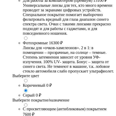
Для работы за компьютером (премиум)
15100 ₽
Универсальные линзы для тех, кто много времени
проводит за экранами цифровых устройств.
Специальное покрытие помогает выборочно
фильтровать вредный для глаза диапазон синего
спектра света. Очки с такими линзами прекрасно
подходят и для работы с гаджетами, и для
повседневного ношения.
Фотохромные
16300 ₽
Линзы для «очков-хамелеонов». 2 в 1: в
помещении – прозрачные, на солнце – темные.
Степень затемнения зависит от уровня УФ-
излучения. 100% UV- защита. Бонус – защита от
синего света. Не темнеют в машине, т.к. лобовое
стекло автомобиля слабо пропускает ультрафиолет.
Выберите цвет
Коричневый
0 ₽
Серый
0 ₽
Выберите покрытие/назначение
С просветляющим (антибликовым) покрытием
7600 ₽