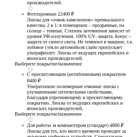
производителей.
Фотохромные
22400 ₽
Линзы для «очков-хамелеонов» премиального
качества. 2 в 1: в помещении – прозрачные, на
солнце – темные. Степень затемнения зависит от
уровня УФ-излучения. 100% UV- защита. Бонус –
защита от синего света. Не темнеют в машине, т.к.
лобовое стекло автомобиля слабо пропускает
ультрафиолет. Линзы от ведущих европейских и
японских производителей.
Выберите покрытие/назначение
С просветляющим (антибликовым) покрытием
8400 ₽
Ультратонкие полимерные очковые линзы с
улучшенными оптическими свойствами,
благодаря упрочняющему и просветляющему
покрытию. Линзы от ведущих европейских и
японских производителей.
Выберите покрытие/назначение
Для работы за компьютером (стандарт)
4800 ₽
Линзы для тех, кто много времени проводит за
экранами цифровых устройств. Специальное