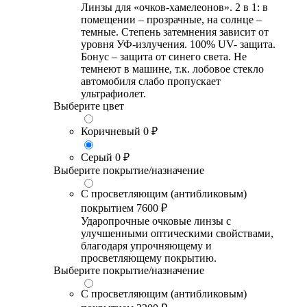
Линзы для «очков-хамелеонов». 2 в 1: в
помещении – прозрачные, на солнце –
темные. Степень затемнения зависит от
уровня УФ-излучения. 100% UV- защита.
Бонус – защита от синего света. Не
темнеют в машине, т.к. лобовое стекло
автомобиля слабо пропускает
ультрафиолет.
Выберите цвет
Коричневый
0 ₽
Серый
0 ₽
Выберите покрытие/назначение
С просветляющим (антибликовым)
покрытием
7600 ₽
Ударопрочные очковые линзы с
улучшенными оптическими свойствами,
благодаря упрочняющему и
просветляющему покрытию.
Выберите покрытие/назначение
С просветляющим (антибликовым)