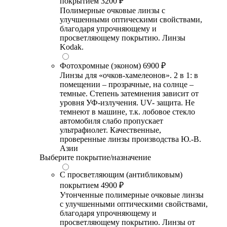
покрытием
3200 ₽
Полимерные очковые линзы с
улучшенными оптическими свойствами,
благодаря упрочняющему и
просветляющему покрытию. Линзы
Kodak.
Фотохромные (эконом)
6900 ₽
Линзы для «очков-хамелеонов». 2 в 1: в
помещении – прозрачные, на солнце –
темные. Степень затемнения зависит от
уровня УФ-излучения. UV- защита. Не
темнеют в машине, т.к. лобовое стекло
автомобиля слабо пропускает
ультрафиолет. Качественные,
проверенные линзы производства Ю.-В.
Азии
Выберите покрытие/назначение
С просветляющим (антибликовым)
покрытием
4900 ₽
Утонченные полимерные очковые линзы
с улучшенными оптическими свойствами,
благодаря упрочняющему и
просветляющему покрытию. Линзы от