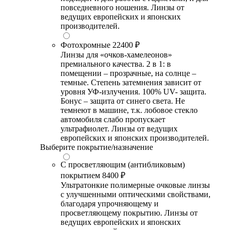
повседневного ношения. Линзы от
ведущих европейских и японских
производителей.
Фотохромные
22400 ₽
Линзы для «очков-хамелеонов»
премиального качества. 2 в 1: в
помещении – прозрачные, на солнце –
темные. Степень затемнения зависит от
уровня УФ-излучения. 100% UV- защита.
Бонус – защита от синего света. Не
темнеют в машине, т.к. лобовое стекло
автомобиля слабо пропускает
ультрафиолет. Линзы от ведущих
европейских и японских производителей.
Выберите покрытие/назначение
С просветляющим (антибликовым)
покрытием
8400 ₽
Ультратонкие полимерные очковые линзы
с улучшенными оптическими свойствами,
благодаря упрочняющему и
просветляющему покрытию. Линзы от
ведущих европейских и японских