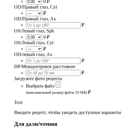
0 ₽
OD/Правый глаз, Cyl
₽
OD/Правый глаз, Ax
₽
OS/Левый глаз, Sph
0 ₽
OS/Левый глаз, Cyl
₽
OD/левый глаз, Ax
₽
DP/Межцентровое расстояние
₽
Загрузите фото рецепта
Выбрать файл
₽
(максимальный размер файла 20 МБ)
Text
Введите рецепт, чтобы увидеть доступные варианты
Для дали/чтения