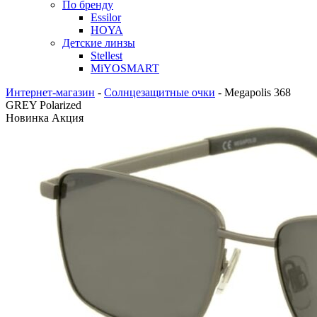
По бренду
Essilor
HOYA
Детские линзы
Stellest
MiYOSMART
Интернет-магазин
-
Солнцезащитные очки
-
Megapolis 368
GREY Polarized
Новинка
Акция