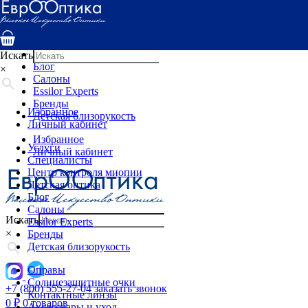
Услуги
Специалисты
Центр контроля миопии
Детская оптика
Искать
Блог
×
Салоны
Essilor Experts
Бренды
Избранное
Детская близорукость
Личный кабинет
Избранное
Услуги
Личный кабинет
Специалисты
Центр контроля миопии
Детская оптика
Блог
Салоны
Искать
Essilor Experts
×
Бренды
Детская близорукость
Оправы
Солнцезащитные очки
+7 (800) 555-27-04
заказать звонок
Контактные линзы
0
₽
0 товаров
Аксессуары и уход