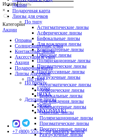
Искать
Акции
×
Подарочная карта
Линзы для очков
По типу
Категории
Астигматические линзы
Акции
Асферические линзы
Бифокальные линзы
Оправы
Для вождения линзы
Солнцезащитные очки
Компьютерные линзы
Контактные линзы
Офисные линзы
Аксессуары и уход
Поляризационные линзы
Акции
Призматические линзы
Подарочная карта
Прогрессивные линзы
Линзы для очков
Разгрузочные линзы
По типу
По бренду
Астигматические линзы
Essilor
Асферические линзы
HOYA
Бифокальные линзы
Детские линзы
Для вождения линзы
Stellest
Компьютерные линзы
MiYOSMART
Офисные линзы
Поляризационные линзы
Призматические линзы
Прогрессивные линзы
+7 (800) 555-27-04
заказать звонок
Разгрузочные линзы