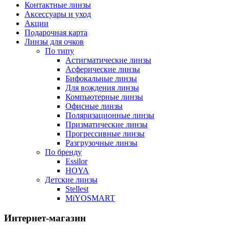
Контактные линзы
Аксессуары и уход
Акции
Подарочная карта
Линзы для очков
По типу
Астигматические линзы
Асферические линзы
Бифокальные линзы
Для вождения линзы
Компьютерные линзы
Офисные линзы
Поляризационные линзы
Призматические линзы
Прогрессивные линзы
Разгрузочные линзы
По бренду
Essilor
HOYA
Детские линзы
Stellest
MiYOSMART
Интернет-магазин