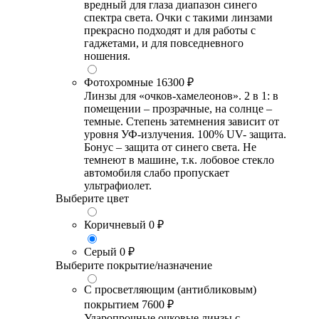
вредный для глаза диапазон синего
спектра света. Очки с такими линзами
прекрасно подходят и для работы с
гаджетами, и для повседневного
ношения.
Фотохромные
16300 ₽
Линзы для «очков-хамелеонов». 2 в 1: в
помещении – прозрачные, на солнце –
темные. Степень затемнения зависит от
уровня УФ-излучения. 100% UV- защита.
Бонус – защита от синего света. Не
темнеют в машине, т.к. лобовое стекло
автомобиля слабо пропускает
ультрафиолет.
Выберите цвет
Коричневый
0 ₽
Серый
0 ₽
Выберите покрытие/назначение
С просветляющим (антибликовым)
покрытием
7600 ₽
Ударопрочные очковые линзы с