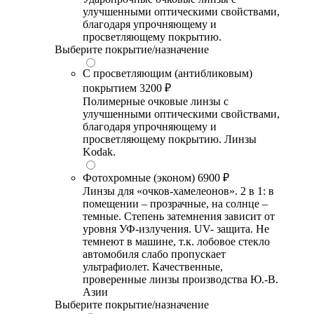
улучшенными оптическими свойствами,
благодаря упрочняющему и
просветляющему покрытию.
Выберите покрытие/назначение
С просветляющим (антибликовым)
покрытием
3200 ₽
Полимерные очковые линзы с
улучшенными оптическими свойствами,
благодаря упрочняющему и
просветляющему покрытию. Линзы
Kodak.
Фотохромные (эконом)
6900 ₽
Линзы для «очков-хамелеонов». 2 в 1: в
помещении – прозрачные, на солнце –
темные. Степень затемнения зависит от
уровня УФ-излучения. UV- защита. Не
темнеют в машине, т.к. лобовое стекло
автомобиля слабо пропускает
ультрафиолет. Качественные,
проверенные линзы производства Ю.-В.
Азии
Выберите покрытие/назначение