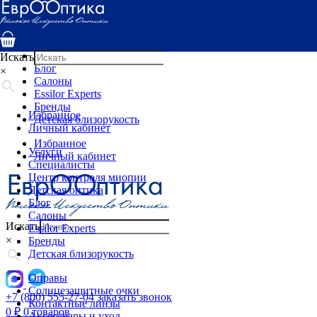
Услуги
Специалисты
Центр контроля миопии
Детская оптика
Искать
Блог
×
Салоны
Essilor Experts
Бренды
Избранное
Детская близорукость
Личный кабинет
Избранное
Услуги
Личный кабинет
Специалисты
Центр контроля миопии
Детская оптика
Блог
Салоны
Искать
Essilor Experts
×
Бренды
Детская близорукость
Оправы
Солнцезащитные очки
+7 (800) 555-27-04
заказать звонок
Контактные линзы
0
₽
0 товаров
Аксессуары и уход