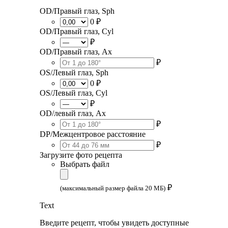
OD/Правый глаз, Sph
0 ₽
OD/Правый глаз, Cyl
₽
OD/Правый глаз, Ax
₽
OS/Левый глаз, Sph
0 ₽
OS/Левый глаз, Cyl
₽
OD/левый глаз, Ax
₽
DP/Межцентровое расстояние
₽
Загрузите фото рецепта
Выбрать файл
₽
(максимальный размер файла 20 МБ)
Text
Введите рецепт, чтобы увидеть доступные