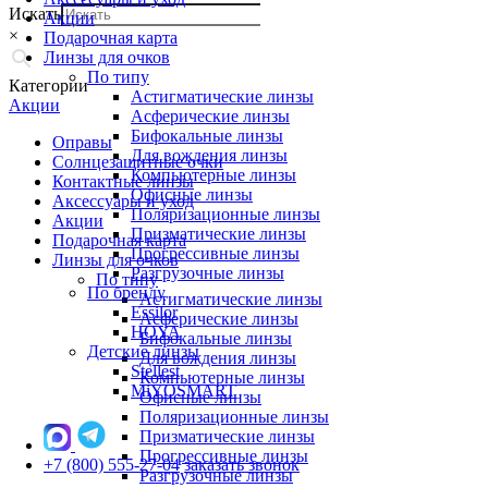
Искать
Акции
×
Подарочная карта
Линзы для очков
По типу
Категории
Астигматические линзы
Акции
Асферические линзы
Бифокальные линзы
Оправы
Для вождения линзы
Солнцезащитные очки
Компьютерные линзы
Контактные линзы
Офисные линзы
Аксессуары и уход
Поляризационные линзы
Акции
Призматические линзы
Подарочная карта
Прогрессивные линзы
Линзы для очков
Разгрузочные линзы
По типу
По бренду
Астигматические линзы
Essilor
Асферические линзы
HOYA
Бифокальные линзы
Детские линзы
Для вождения линзы
Stellest
Компьютерные линзы
MiYOSMART
Офисные линзы
Поляризационные линзы
Призматические линзы
Прогрессивные линзы
+7 (800) 555-27-04
заказать звонок
Разгрузочные линзы