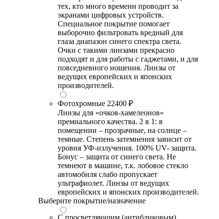
тех, кто много времени проводит за
экранами цифровых устройств.
Специальное покрытие помогает
выборочно фильтровать вредный для
глаза диапазон синего спектра света.
Очки с такими линзами прекрасно
подходят и для работы с гаджетами, и для
повседневного ношения. Линзы от
ведущих европейских и японских
производителей.
Фотохромные
22400 ₽
Линзы для «очков-хамелеонов»
премиального качества. 2 в 1: в
помещении – прозрачные, на солнце –
темные. Степень затемнения зависит от
уровня УФ-излучения. 100% UV- защита.
Бонус – защита от синего света. Не
темнеют в машине, т.к. лобовое стекло
автомобиля слабо пропускает
ультрафиолет. Линзы от ведущих
европейских и японских производителей.
Выберите покрытие/назначение
С просветляющим (антибликовым)