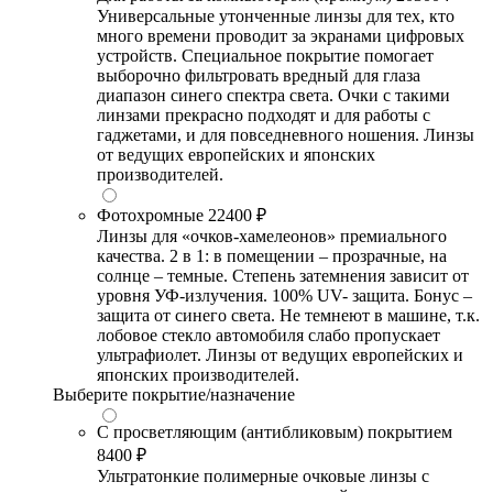
Универсальные утонченные линзы для тех, кто
много времени проводит за экранами цифровых
устройств. Специальное покрытие помогает
выборочно фильтровать вредный для глаза
диапазон синего спектра света. Очки с такими
линзами прекрасно подходят и для работы с
гаджетами, и для повседневного ношения. Линзы
от ведущих европейских и японских
производителей.
Фотохромные
22400 ₽
Линзы для «очков-хамелеонов» премиального
качества. 2 в 1: в помещении – прозрачные, на
солнце – темные. Степень затемнения зависит от
уровня УФ-излучения. 100% UV- защита. Бонус –
защита от синего света. Не темнеют в машине, т.к.
лобовое стекло автомобиля слабо пропускает
ультрафиолет. Линзы от ведущих европейских и
японских производителей.
Выберите покрытие/назначение
С просветляющим (антибликовым) покрытием
8400 ₽
Ультратонкие полимерные очковые линзы с