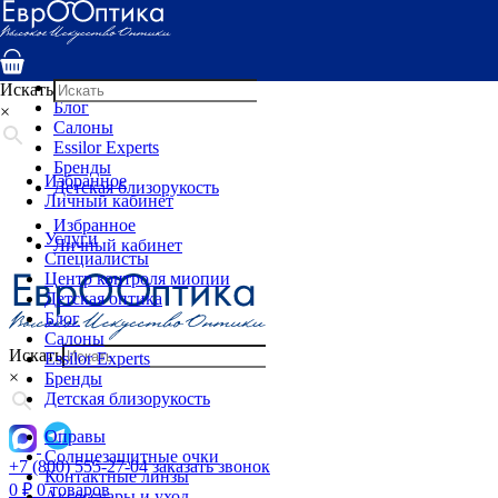
Услуги
Специалисты
Центр контроля миопии
Детская оптика
Искать
Блог
×
Салоны
Essilor Experts
Бренды
Избранное
Детская близорукость
Личный кабинет
Избранное
Услуги
Личный кабинет
Специалисты
Центр контроля миопии
Детская оптика
Блог
Салоны
Искать
Essilor Experts
×
Бренды
Детская близорукость
Оправы
Солнцезащитные очки
+7 (800) 555-27-04
заказать звонок
Контактные линзы
0
₽
0 товаров
Аксессуары и уход