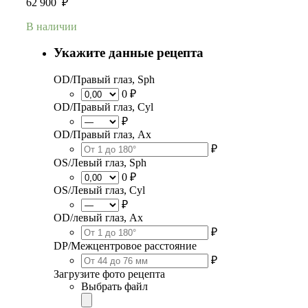
62 900
₽
В наличии
Укажите данные рецепта
OD/Правый глаз, Sph
0 ₽
OD/Правый глаз, Cyl
₽
OD/Правый глаз, Ax
₽
OS/Левый глаз, Sph
0 ₽
OS/Левый глаз, Cyl
₽
OD/левый глаз, Ax
₽
DP/Межцентровое расстояние
₽
Загрузите фото рецепта
Выбрать файл