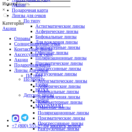
Искать
Акции
×
Подарочная карта
Линзы для очков
По типу
Категории
Астигматические линзы
Акции
Асферические линзы
Бифокальные линзы
Оправы
Для вождения линзы
Солнцезащитные очки
Компьютерные линзы
Контактные линзы
Офисные линзы
Аксессуары и уход
Поляризационные линзы
Акции
Призматические линзы
Подарочная карта
Прогрессивные линзы
Линзы для очков
Разгрузочные линзы
По типу
По бренду
Астигматические линзы
Essilor
Асферические линзы
HOYA
Бифокальные линзы
Детские линзы
Для вождения линзы
Stellest
Компьютерные линзы
MiYOSMART
Офисные линзы
Поляризационные линзы
Призматические линзы
Прогрессивные линзы
+7 (800) 555-27-04
заказать звонок
Разгрузочные линзы