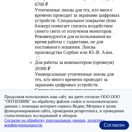
6700 ₽
Утонченные линзы для тех, кто много
времени проводит за экранами цифровых
устройств. Специальное покрытие (блю
блокер) помогает снизить воздействие
синего света от излучения мониторов.
Рекомендуются для использования во
время работы с гаджетами, не для
постоянного ношения. Линзы
производства Сербии или Ю.-В. Азии.
Для работы за компьютером (премиум)
20300 ₽
Универсальные утонченные линзы для
тех, кто много времени проводит за
экранами цифровых устройств.
Специальное покрытие помогает
выборочно фильтровать вредный для
Продолжая использовать наш сайт, вы даете согласие ООО ООО
глаза диапазон синего спектра света.
“ОПТИЛИНК” на обработку файлов cookie и пользовательских
Очки с такими линзами прекрасно
данных с помощью интернет-сервиса Яндекс.Метрика в целях
функционирования сайта, проведения ретаргетинга, и проведения
подходят и для работы с гаджетами, и для
статистических исследований и обзоров.
повседневного ношения. Линзы от
Согласие на обработку персональных данных, политика
ведущих европейских и японских
Согласен
конфендициальности
производителей. Линзы от ведущих