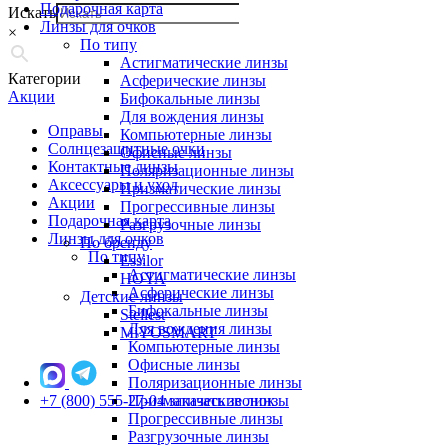
Подарочная карта
Искать
Линзы для очков
×
По типу
Астигматические линзы
Категории
Асферические линзы
Акции
Бифокальные линзы
Для вождения линзы
Оправы
Компьютерные линзы
Солнцезащитные очки
Офисные линзы
Контактные линзы
Поляризационные линзы
Аксессуары и уход
Призматические линзы
Акции
Прогрессивные линзы
Подарочная карта
Разгрузочные линзы
Линзы для очков
По бренду
По типу
Essilor
Астигматические линзы
HOYA
Асферические линзы
Детские линзы
Бифокальные линзы
Stellest
Для вождения линзы
MiYOSMART
Компьютерные линзы
Офисные линзы
Поляризационные линзы
+7 (800) 555-27-04
Призматические линзы
заказать звонок
Прогрессивные линзы
Разгрузочные линзы