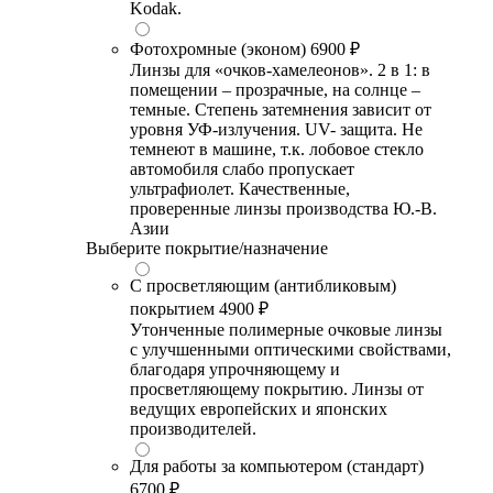
Kodak.
Фотохромные (эконом)
6900 ₽
Линзы для «очков-хамелеонов». 2 в 1: в
помещении – прозрачные, на солнце –
темные. Степень затемнения зависит от
уровня УФ-излучения. UV- защита. Не
темнеют в машине, т.к. лобовое стекло
автомобиля слабо пропускает
ультрафиолет. Качественные,
проверенные линзы производства Ю.-В.
Азии
Выберите покрытие/назначение
С просветляющим (антибликовым)
покрытием
4900 ₽
Утонченные полимерные очковые линзы
с улучшенными оптическими свойствами,
благодаря упрочняющему и
просветляющему покрытию. Линзы от
ведущих европейских и японских
производителей.
Для работы за компьютером (стандарт)
6700 ₽