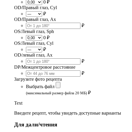
0 ₽
OD/Правый глаз, Cyl
₽
OD/Правый глаз, Ax
₽
OS/Левый глаз, Sph
0 ₽
OS/Левый глаз, Cyl
₽
OD/левый глаз, Ax
₽
DP/Межцентровое расстояние
₽
Загрузите фото рецепта
Выбрать файл
₽
(максимальный размер файла 20 МБ)
Text
Введите рецепт, чтобы увидеть доступные варианты
Для дали/чтения