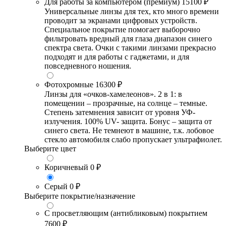
Для работы за компьютером (премиум)
15100 ₽
Универсальные линзы для тех, кто много времени
проводит за экранами цифровых устройств.
Специальное покрытие помогает выборочно
фильтровать вредный для глаза диапазон синего
спектра света. Очки с такими линзами прекрасно
подходят и для работы с гаджетами, и для
повседневного ношения.
Фотохромные
16300 ₽
Линзы для «очков-хамелеонов». 2 в 1: в
помещении – прозрачные, на солнце – темные.
Степень затемнения зависит от уровня УФ-
излучения. 100% UV- защита. Бонус – защита от
синего света. Не темнеют в машине, т.к. лобовое
стекло автомобиля слабо пропускает ультрафиолет.
Выберите цвет
Коричневый
0 ₽
Серый
0 ₽
Выберите покрытие/назначение
С просветляющим (антибликовым) покрытием
7600 ₽