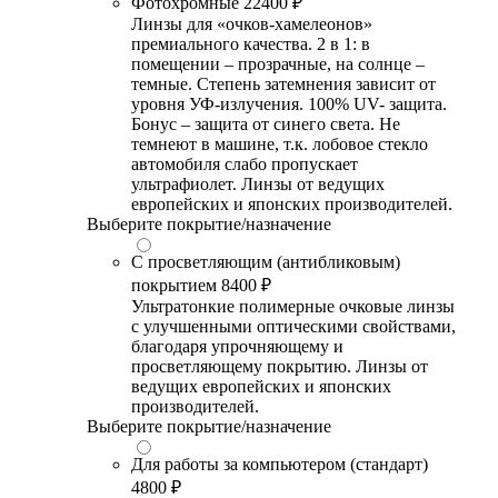
Фотохромные
22400 ₽
Линзы для «очков-хамелеонов»
премиального качества. 2 в 1: в
помещении – прозрачные, на солнце –
темные. Степень затемнения зависит от
уровня УФ-излучения. 100% UV- защита.
Бонус – защита от синего света. Не
темнеют в машине, т.к. лобовое стекло
автомобиля слабо пропускает
ультрафиолет. Линзы от ведущих
европейских и японских производителей.
Выберите покрытие/назначение
С просветляющим (антибликовым)
покрытием
8400 ₽
Ультратонкие полимерные очковые линзы
с улучшенными оптическими свойствами,
благодаря упрочняющему и
просветляющему покрытию. Линзы от
ведущих европейских и японских
производителей.
Выберите покрытие/назначение
Для работы за компьютером (стандарт)
4800 ₽