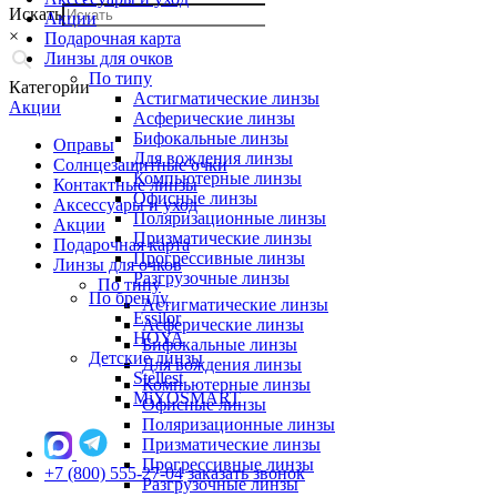
Искать
Акции
×
Подарочная карта
Линзы для очков
По типу
Категории
Астигматические линзы
Акции
Асферические линзы
Бифокальные линзы
Оправы
Для вождения линзы
Солнцезащитные очки
Компьютерные линзы
Контактные линзы
Офисные линзы
Аксессуары и уход
Поляризационные линзы
Акции
Призматические линзы
Подарочная карта
Прогрессивные линзы
Линзы для очков
Разгрузочные линзы
По типу
По бренду
Астигматические линзы
Essilor
Асферические линзы
HOYA
Бифокальные линзы
Детские линзы
Для вождения линзы
Stellest
Компьютерные линзы
MiYOSMART
Офисные линзы
Поляризационные линзы
Призматические линзы
Прогрессивные линзы
+7 (800) 555-27-04
заказать звонок
Разгрузочные линзы