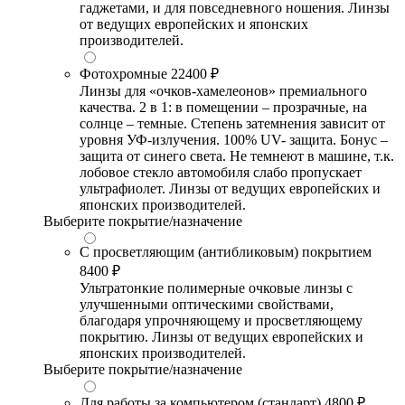
гаджетами, и для повседневного ношения. Линзы
от ведущих европейских и японских
производителей.
Фотохромные
22400 ₽
Линзы для «очков-хамелеонов» премиального
качества. 2 в 1: в помещении – прозрачные, на
солнце – темные. Степень затемнения зависит от
уровня УФ-излучения. 100% UV- защита. Бонус –
защита от синего света. Не темнеют в машине, т.к.
лобовое стекло автомобиля слабо пропускает
ультрафиолет. Линзы от ведущих европейских и
японских производителей.
Выберите покрытие/назначение
С просветляющим (антибликовым) покрытием
8400 ₽
Ультратонкие полимерные очковые линзы с
улучшенными оптическими свойствами,
благодаря упрочняющему и просветляющему
покрытию. Линзы от ведущих европейских и
японских производителей.
Выберите покрытие/назначение
Для работы за компьютером (стандарт)
4800 ₽