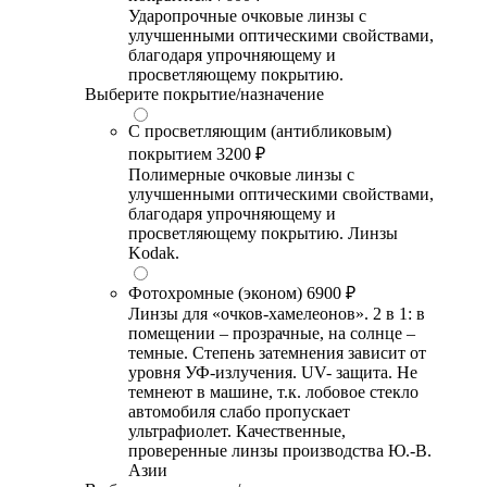
Ударопрочные очковые линзы с
улучшенными оптическими свойствами,
благодаря упрочняющему и
просветляющему покрытию.
Выберите покрытие/назначение
С просветляющим (антибликовым)
покрытием
3200 ₽
Полимерные очковые линзы с
улучшенными оптическими свойствами,
благодаря упрочняющему и
просветляющему покрытию. Линзы
Kodak.
Фотохромные (эконом)
6900 ₽
Линзы для «очков-хамелеонов». 2 в 1: в
помещении – прозрачные, на солнце –
темные. Степень затемнения зависит от
уровня УФ-излучения. UV- защита. Не
темнеют в машине, т.к. лобовое стекло
автомобиля слабо пропускает
ультрафиолет. Качественные,
проверенные линзы производства Ю.-В.
Азии