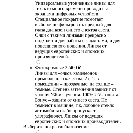
Универсальные утонченные линзы для
тех, кто много времени проводит за
экранами цифровых устройств.
Специальное покрытие помогает
выборочно фильтровать вредный для
глаза диапазон синего спектра света.
Очки с такими линзами прекрасно
подходят и для работы с гаджетами, и для
повседневного ношения. Линзы от
ведущих европейских и японских
производителей.
Фотохромные
22400 ₽
Линзы для «очков-хамелеонов»
премиального качества. 2 в 1: в
помещении – прозрачные, на солнце –
темные. Степень затемнения зависит от
уровня УФ-излучения. 100% UV- защита.
Бонус – защита от синего света. Не
темнеют в машине, т.к. лобовое стекло
автомобиля слабо пропускает
ультрафиолет. Линзы от ведущих
европейских и японских производителей.
Выберите покрытие/назначение