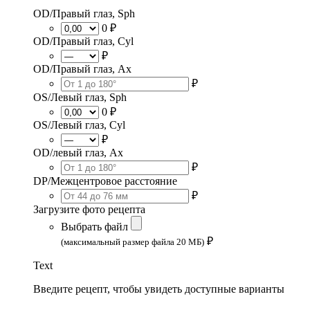
OD/Правый глаз, Sph
0 ₽
OD/Правый глаз, Cyl
₽
OD/Правый глаз, Ax
₽
OS/Левый глаз, Sph
0 ₽
OS/Левый глаз, Cyl
₽
OD/левый глаз, Ax
₽
DP/Межцентровое расстояние
₽
Загрузите фото рецепта
Выбрать файл
₽
(максимальный размер файла 20 МБ)
Text
Введите рецепт, чтобы увидеть доступные варианты