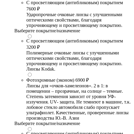
С просветляющим (антибликовым) покрытием
7600 ₽
Ударопрочные очковые линзы с улучшенными
оптическими свойствами, благодаря
упрочняющему и просветляющему покрытию.
Выберите покрытие/назначение
С просветляющим (антибликовым) покрытием
3200 ₽
Полимерные очковые линзы с улучшенными
оптическими свойствами, благодаря
упрочняющему и просветляющему покрытию.
Линзы Kodak.
Фотохромные (эконом)
6900 ₽
Линзы для «очков-хамелеонов». 2 в 1: в
помещении – прозрачные, на солнце – темные.
Степень затемнения зависит от уровня УФ-
излучения. UV- защита. Не темнеют в машине, т.к.
лобовое стекло автомобиля слабо пропускает
ультрафиолет. Качественные, проверенные линзы
производства Ю.-В. Азии
Выберите покрытие/назначение
С просветляющим (антибликовым) покрытием