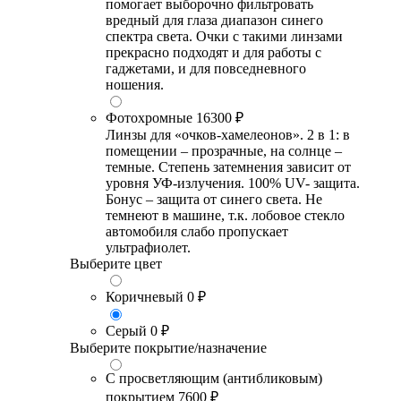
помогает выборочно фильтровать
вредный для глаза диапазон синего
спектра света. Очки с такими линзами
прекрасно подходят и для работы с
гаджетами, и для повседневного
ношения.
Фотохромные
16300 ₽
Линзы для «очков-хамелеонов». 2 в 1: в
помещении – прозрачные, на солнце –
темные. Степень затемнения зависит от
уровня УФ-излучения. 100% UV- защита.
Бонус – защита от синего света. Не
темнеют в машине, т.к. лобовое стекло
автомобиля слабо пропускает
ультрафиолет.
Выберите цвет
Коричневый
0 ₽
Серый
0 ₽
Выберите покрытие/назначение
С просветляющим (антибликовым)
покрытием
7600 ₽