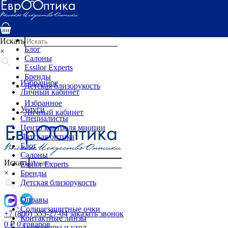
Услуги
Специалисты
Центр контроля миопии
Детская оптика
Искать
Блог
×
Салоны
Essilor Experts
Бренды
Избранное
Детская близорукость
Личный кабинет
Избранное
Услуги
Личный кабинет
Специалисты
Центр контроля миопии
Детская оптика
Блог
Салоны
Искать
Essilor Experts
×
Бренды
Детская близорукость
Оправы
Солнцезащитные очки
+7 (800) 555-27-04
заказать звонок
Контактные линзы
0
₽
0 товаров
Аксессуары и уход