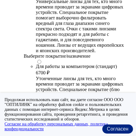
Универсальные линзы для тех, кто много
времени проводит за экранами цифровых
устройств. Специальное покрытие
помогает выборочно фильтровать
вредный для глаза диапазон синего
спектра света. Очки с такими линзами
прекрасно подходят и для работы с
гаджетами, и для повседневного
ношения. Линзы от ведущих европейских
и японских производителей.
Выберите покрытие/назначение
Для работы за компьютером (стандарт)
6700 ₽
Утонченные линзы для тех, кто много
времени проводит за экранами цифровых
устройств. Специальное покрытие (блю
блокер) помогает снизить воздействие
Продолжая использовать наш сайт, вы даете согласие ООО ООО
синего света от излучения мониторов.
“ОПТИЛИНК” на обработку файлов cookie и пользовательских
Рекомендуются для использования во
данных с помощью интернет-сервиса Яндекс.Метрика в целях
время работы с гаджетами, не для
функционирования сайта, проведения ретаргетинга, и проведения
постоянного ношения. Линзы
статистических исследований и обзоров.
производства Сербии или Ю.-В. Азии.
Согласие на обработку персональных данных, политика
Согласен
конфендициальности
Для работы за компьютером (премиум)