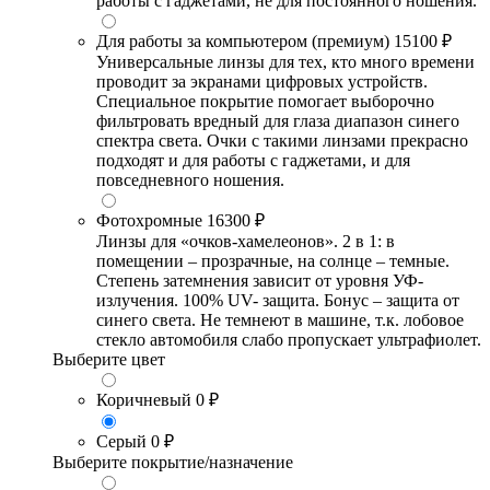
работы с гаджетами, не для постоянного ношения.
Для работы за компьютером (премиум)
15100 ₽
Универсальные линзы для тех, кто много времени
проводит за экранами цифровых устройств.
Специальное покрытие помогает выборочно
фильтровать вредный для глаза диапазон синего
спектра света. Очки с такими линзами прекрасно
подходят и для работы с гаджетами, и для
повседневного ношения.
Фотохромные
16300 ₽
Линзы для «очков-хамелеонов». 2 в 1: в
помещении – прозрачные, на солнце – темные.
Степень затемнения зависит от уровня УФ-
излучения. 100% UV- защита. Бонус – защита от
синего света. Не темнеют в машине, т.к. лобовое
стекло автомобиля слабо пропускает ультрафиолет.
Выберите цвет
Коричневый
0 ₽
Серый
0 ₽
Выберите покрытие/назначение