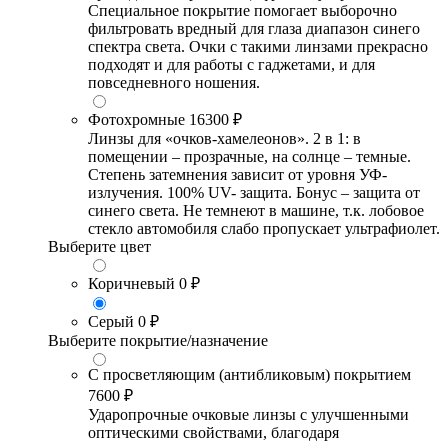
Специальное покрытие помогает выборочно
фильтровать вредный для глаза диапазон синего
спектра света. Очки с такими линзами прекрасно
подходят и для работы с гаджетами, и для
повседневного ношения.
Фотохромные
16300 ₽
Линзы для «очков-хамелеонов». 2 в 1: в
помещении – прозрачные, на солнце – темные.
Степень затемнения зависит от уровня УФ-
излучения. 100% UV- защита. Бонус – защита от
синего света. Не темнеют в машине, т.к. лобовое
стекло автомобиля слабо пропускает ультрафиолет.
Выберите цвет
Коричневый
0 ₽
Серый
0 ₽
Выберите покрытие/назначение
С просветляющим (антибликовым) покрытием
7600 ₽
Ударопрочные очковые линзы с улучшенными
оптическими свойствами, благодаря