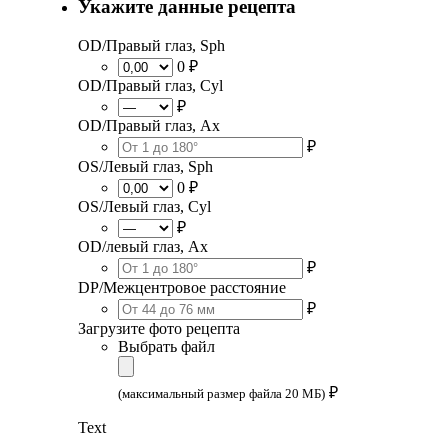
Укажите данные рецепта
OD/Правый глаз, Sph
0 ₽
OD/Правый глаз, Cyl
₽
OD/Правый глаз, Ax
₽
OS/Левый глаз, Sph
0 ₽
OS/Левый глаз, Cyl
₽
OD/левый глаз, Ax
₽
DP/Межцентровое расстояние
₽
Загрузите фото рецепта
Выбрать файл
₽
(максимальный размер файла 20 МБ)
Text