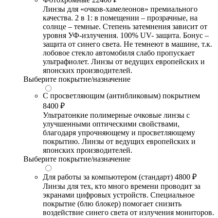
Линзы для «очков-хамелеонов» премиального
качества. 2 в 1: в помещении – прозрачные, на
солнце – темные. Степень затемнения зависит от
уровня УФ-излучения. 100% UV- защита. Бонус –
защита от синего света. Не темнеют в машине, т.к.
лобовое стекло автомобиля слабо пропускает
ультрафиолет. Линзы от ведущих европейских и
японских производителей.
Выберите покрытие/назначение
С просветляющим (антибликовым) покрытием
8400 ₽
Ультратонкие полимерные очковые линзы с
улучшенными оптическими свойствами,
благодаря упрочняющему и просветляющему
покрытию. Линзы от ведущих европейских и
японских производителей.
Выберите покрытие/назначение
Для работы за компьютером (стандарт)
4800 ₽
Линзы для тех, кто много времени проводит за
экранами цифровых устройств. Специальное
покрытие (блю блокер) помогает снизить
воздействие синего света от излучения мониторов.