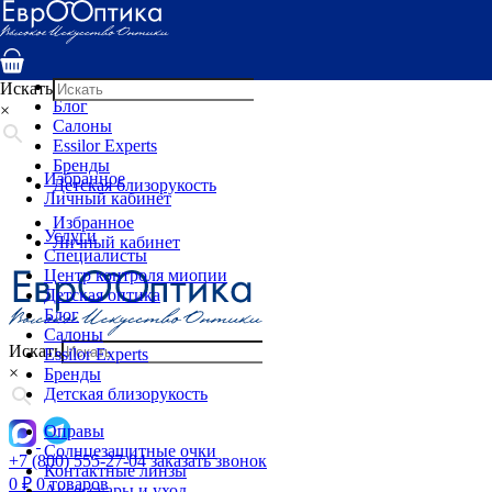
Услуги
Специалисты
Центр контроля миопии
Детская оптика
Искать
Блог
×
Салоны
Essilor Experts
Бренды
Избранное
Детская близорукость
Личный кабинет
Избранное
Услуги
Личный кабинет
Специалисты
Центр контроля миопии
Детская оптика
Блог
Салоны
Искать
Essilor Experts
×
Бренды
Детская близорукость
Оправы
Солнцезащитные очки
+7 (800) 555-27-04
заказать звонок
Контактные линзы
0
₽
0 товаров
Аксессуары и уход