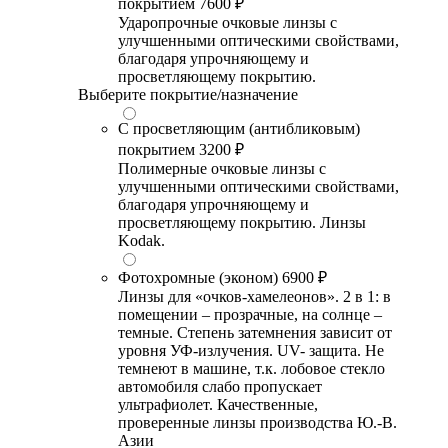
покрытием
7600 ₽
Ударопрочные очковые линзы с
улучшенными оптическими свойствами,
благодаря упрочняющему и
просветляющему покрытию.
Выберите покрытие/назначение
С просветляющим (антибликовым)
покрытием
3200 ₽
Полимерные очковые линзы с
улучшенными оптическими свойствами,
благодаря упрочняющему и
просветляющему покрытию. Линзы
Kodak.
Фотохромные (эконом)
6900 ₽
Линзы для «очков-хамелеонов». 2 в 1: в
помещении – прозрачные, на солнце –
темные. Степень затемнения зависит от
уровня УФ-излучения. UV- защита. Не
темнеют в машине, т.к. лобовое стекло
автомобиля слабо пропускает
ультрафиолет. Качественные,
проверенные линзы производства Ю.-В.
Азии