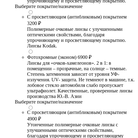
упрочняющему и просветляющему покрытию.
Выберите покрытие/назначение
С просветляющим (антибликовым) покрытием
3200 ₽
Полимерные очковые линзы с улучшенными
оптическими свойствами, благодаря
упрочняющему и просветляющему покрытию.
Линзы Kodak.
Фотохромные (эконом)
6900 ₽
Линзы для «очков-хамелеонов». 2 в 1: в
помещении – прозрачные, на солнце – темные.
Степень затемнения зависит от уровня УФ-
излучения. UV- защита. Не темнеют в машине, т.к.
лобовое стекло автомобиля слабо пропускает
ультрафиолет. Качественные, проверенные линзы
производства Ю.-В. Азии
Выберите покрытие/назначение
С просветляющим (антибликовым) покрытием
4900 ₽
Утонченные полимерные очковые линзы с
улучшенными оптическими свойствами,
благодаря упрочняющему и просветляющему