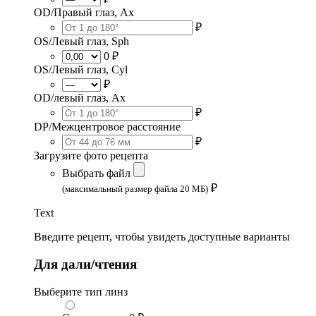
OD/Правый глаз, Ax
₽
OS/Левый глаз, Sph
0 ₽
OS/Левый глаз, Cyl
₽
OD/левый глаз, Ax
₽
DP/Межцентровое расстояние
₽
Загрузите фото рецепта
Выбрать файл
₽
(максимальный размер файла 20 МБ)
Text
Введите рецепт, чтобы увидеть доступные варианты
Для дали/чтения
Выберите тип линз