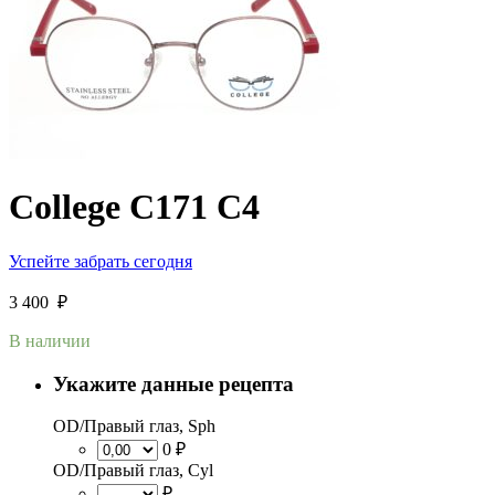
College C171 C4
Успейте забрать сегодня
3 400
₽
В наличии
Укажите данные рецепта
OD/Правый глаз, Sph
0 ₽
OD/Правый глаз, Cyl
₽