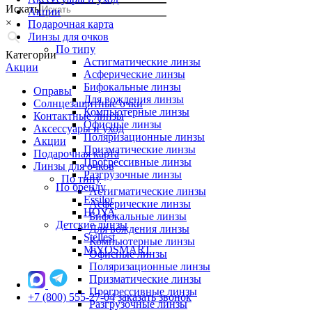
Искать
Акции
×
Подарочная карта
Линзы для очков
По типу
Категории
Астигматические линзы
Акции
Асферические линзы
Бифокальные линзы
Оправы
Для вождения линзы
Солнцезащитные очки
Компьютерные линзы
Контактные линзы
Офисные линзы
Аксессуары и уход
Поляризационные линзы
Акции
Призматические линзы
Подарочная карта
Прогрессивные линзы
Линзы для очков
Разгрузочные линзы
По типу
По бренду
Астигматические линзы
Essilor
Асферические линзы
HOYA
Бифокальные линзы
Детские линзы
Для вождения линзы
Stellest
Компьютерные линзы
MiYOSMART
Офисные линзы
Поляризационные линзы
Призматические линзы
Прогрессивные линзы
+7 (800) 555-27-04
заказать звонок
Разгрузочные линзы