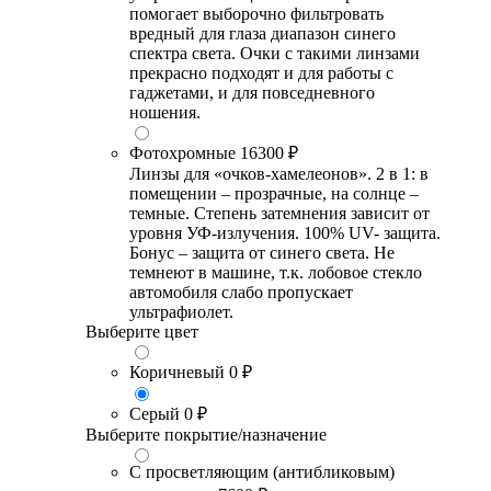
помогает выборочно фильтровать
вредный для глаза диапазон синего
спектра света. Очки с такими линзами
прекрасно подходят и для работы с
гаджетами, и для повседневного
ношения.
Фотохромные
16300 ₽
Линзы для «очков-хамелеонов». 2 в 1: в
помещении – прозрачные, на солнце –
темные. Степень затемнения зависит от
уровня УФ-излучения. 100% UV- защита.
Бонус – защита от синего света. Не
темнеют в машине, т.к. лобовое стекло
автомобиля слабо пропускает
ультрафиолет.
Выберите цвет
Коричневый
0 ₽
Серый
0 ₽
Выберите покрытие/назначение
С просветляющим (антибликовым)