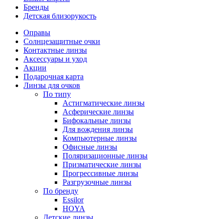
Бренды
Детская близорукость
Оправы
Солнцезащитные очки
Контактные линзы
Аксессуары и уход
Акции
Подарочная карта
Линзы для очков
По типу
Астигматические линзы
Асферические линзы
Бифокальные линзы
Для вождения линзы
Компьютерные линзы
Офисные линзы
Поляризационные линзы
Призматические линзы
Прогрессивные линзы
Разгрузочные линзы
По бренду
Essilor
HOYA
Детские линзы