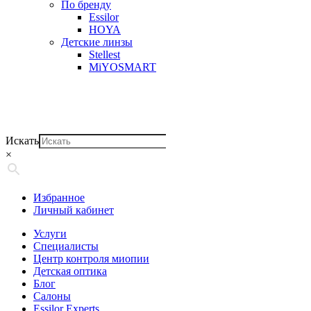
По бренду
Essilor
HOYA
Детские линзы
Stellest
MiYOSMART
Искать
×
Избранное
Личный кабинет
Услуги
Специалисты
Центр контроля миопии
Детская оптика
Блог
Салоны
Essilor Experts