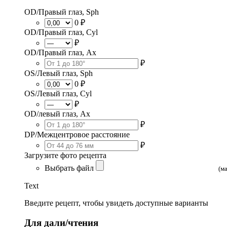
OD/Правый глаз, Sph
0 ₽
OD/Правый глаз, Cyl
₽
OD/Правый глаз, Ax
₽
OS/Левый глаз, Sph
0 ₽
OS/Левый глаз, Cyl
₽
OD/левый глаз, Ax
₽
DP/Межцентровое расстояние
₽
Загрузите фото рецепта
Выбрать файл
(м
Text
Введите рецепт, чтобы увидеть доступные варианты
Для дали/чтения