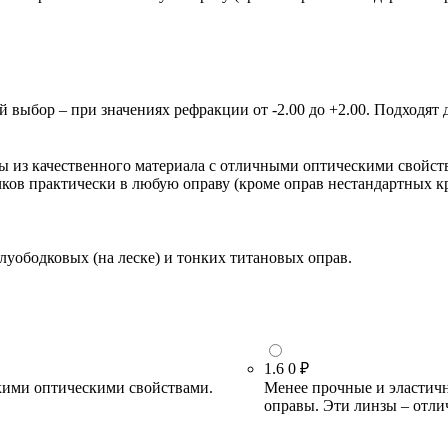
ыбор – при значениях рефракции от -2.00 до +2.00. Подходят д
зы из качественного материала с отличными оптическими свойст
очков практически в любую оправу (кроме оправ нестандартных 
луободковых (на леске) и тонких титановых оправ.
1.6
0 ₽
кими оптическими свойствами.
Менее прочные и эластичн
оправы. Эти линзы – отли