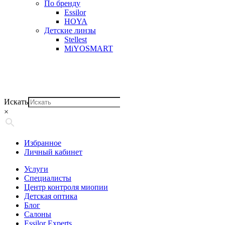
По бренду
Essilor
HOYA
Детские линзы
Stellest
MiYOSMART
Искать
×
Избранное
Личный кабинет
Услуги
Специалисты
Центр контроля миопии
Детская оптика
Блог
Салоны
Essilor Experts