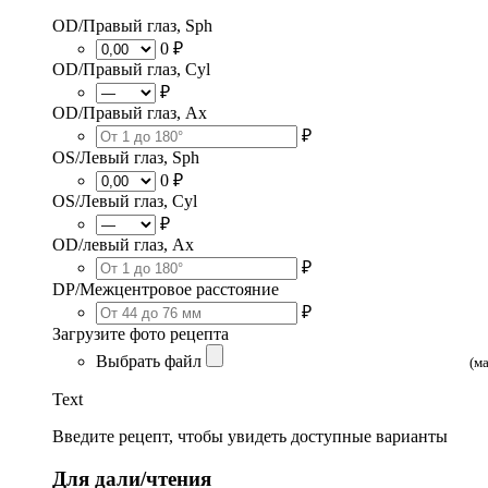
OD/Правый глаз, Sph
0 ₽
OD/Правый глаз, Cyl
₽
OD/Правый глаз, Ax
₽
OS/Левый глаз, Sph
0 ₽
OS/Левый глаз, Cyl
₽
OD/левый глаз, Ax
₽
DP/Межцентровое расстояние
₽
Загрузите фото рецепта
Выбрать файл
(м
Text
Введите рецепт, чтобы увидеть доступные варианты
Для дали/чтения