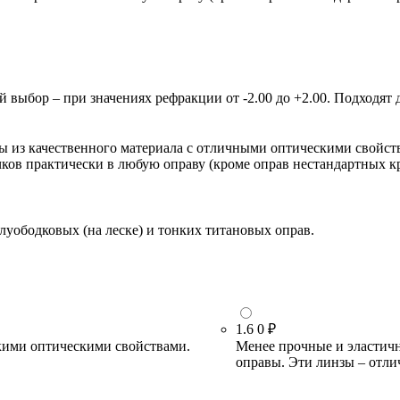
ыбор – при значениях рефракции от -2.00 до +2.00. Подходят д
зы из качественного материала с отличными оптическими свойст
очков практически в любую оправу (кроме оправ нестандартных 
луободковых (на леске) и тонких титановых оправ.
1.6
0 ₽
кими оптическими свойствами.
Менее прочные и эластичн
оправы. Эти линзы – отли