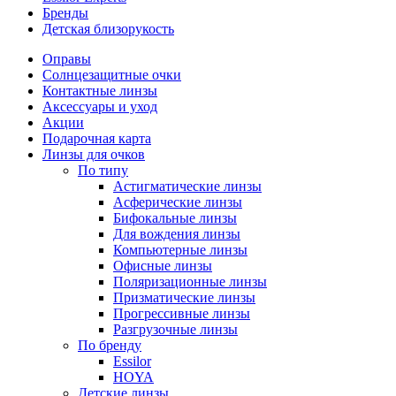
Бренды
Детская близорукость
Оправы
Солнцезащитные очки
Контактные линзы
Аксессуары и уход
Акции
Подарочная карта
Линзы для очков
По типу
Астигматические линзы
Асферические линзы
Бифокальные линзы
Для вождения линзы
Компьютерные линзы
Офисные линзы
Поляризационные линзы
Призматические линзы
Прогрессивные линзы
Разгрузочные линзы
По бренду
Essilor
HOYA
Детские линзы