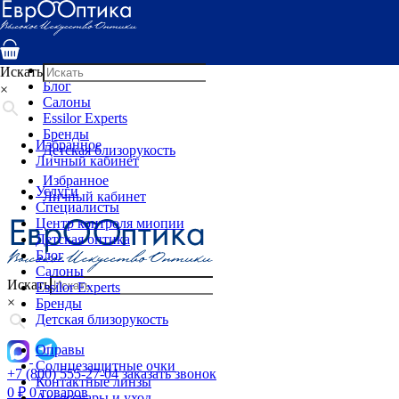
Услуги
Специалисты
Центр контроля миопии
Детская оптика
Искать
Блог
×
Салоны
Essilor Experts
Бренды
Избранное
Детская близорукость
Личный кабинет
Избранное
Услуги
Личный кабинет
Специалисты
Центр контроля миопии
Детская оптика
Блог
Салоны
Искать
Essilor Experts
×
Бренды
Детская близорукость
Оправы
Солнцезащитные очки
+7 (800) 555-27-04
заказать звонок
Контактные линзы
0
₽
0 товаров
Аксессуары и уход