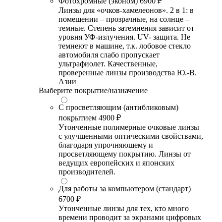
Фотохромные (эконом)
6900 ₽
Линзы для «очков-хамелеонов». 2 в 1: в
помещении – прозрачные, на солнце –
темные. Степень затемнения зависит от
уровня УФ-излучения. UV- защита. Не
темнеют в машине, т.к. лобовое стекло
автомобиля слабо пропускает
ультрафиолет. Качественные,
проверенные линзы производства Ю.-В.
Азии
Выберите покрытие/назначение
С просветляющим (антибликовым)
покрытием
4900 ₽
Утонченные полимерные очковые линзы
с улучшенными оптическими свойствами,
благодаря упрочняющему и
просветляющему покрытию. Линзы от
ведущих европейских и японских
производителей.
Для работы за компьютером (стандарт)
6700 ₽
Утонченные линзы для тех, кто много
времени проводит за экранами цифровых