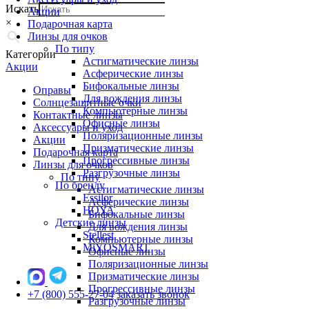
Искать
Акции
×
Подарочная карта
Линзы для очков
По типу
Категории
Астигматические линзы
Акции
Асферические линзы
Бифокальные линзы
Оправы
Для вождения линзы
Солнцезащитные очки
Компьютерные линзы
Контактные линзы
Офисные линзы
Аксессуары и уход
Поляризационные линзы
Акции
Призматические линзы
Подарочная карта
Прогрессивные линзы
Линзы для очков
Разгрузочные линзы
По типу
По бренду
Астигматические линзы
Essilor
Асферические линзы
HOYA
Бифокальные линзы
Детские линзы
Для вождения линзы
Stellest
Компьютерные линзы
MiYOSMART
Офисные линзы
Поляризационные линзы
Призматические линзы
Прогрессивные линзы
+7 (800) 555-27-04
заказать звонок
Разгрузочные линзы