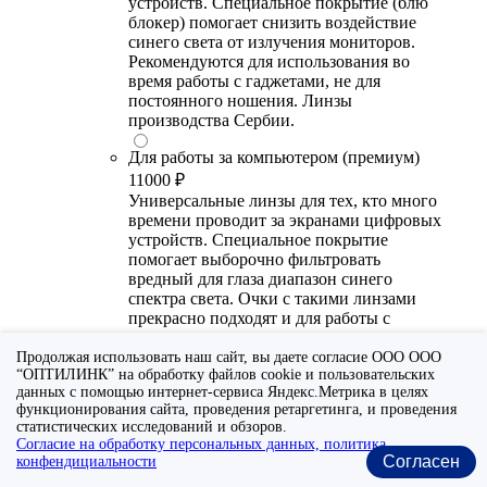
устройств. Специальное покрытие (блю
блокер) помогает снизить воздействие
синего света от излучения мониторов.
Рекомендуются для использования во
время работы с гаджетами, не для
постоянного ношения. Линзы
производства Сербии.
Для работы за компьютером (премиум)
11000 ₽
Универсальные линзы для тех, кто много
времени проводит за экранами цифровых
устройств. Специальное покрытие
помогает выборочно фильтровать
вредный для глаза диапазон синего
спектра света. Очки с такими линзами
прекрасно подходят и для работы с
гаджетами, и для повседневного
ношения. Линзы от ведущих европейских
Продолжая использовать наш сайт, вы даете согласие ООО ООО
“ОПТИЛИНК” на обработку файлов cookie и пользовательских
и японских производителей.
данных с помощью интернет-сервиса Яндекс.Метрика в целях
Выберите покрытие/назначение
функционирования сайта, проведения ретаргетинга, и проведения
статистических исследований и обзоров.
Для работы за компьютером (стандарт)
Согласие на обработку персональных данных, политика
6700 ₽
Согласен
конфендициальности
Утонченные линзы для тех, кто много