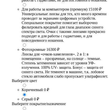
работы с гаджетами, не для постоянного ношения.
Для работы за компьютером (премиум)
15100 ₽
Универсальные линзы для тех, кто много времени
проводит за экранами цифровых устройств.
Специальное покрытие помогает выборочно
фильтровать вредный для глаза диапазон синего
спектра света. Очки с такими линзами прекрасно
подходят и для работы с гаджетами, и для
повседневного ношения.
Фотохромные
16300 ₽
Линзы для «очков-хамелеонов». 2 в 1: в
помещении – прозрачные, на солнце – темные.
Степень затемнения зависит от уровня УФ-
излучения. 100% UV- защита. Бонус – защита от
синего света. Не темнеют в машине, т.к. лобовое
стекло автомобиля слабо пропускает ультрафиолет.
Выберите цвет
Коричневый
0 ₽
Серый
0 ₽
Выберите покрытие/назначение