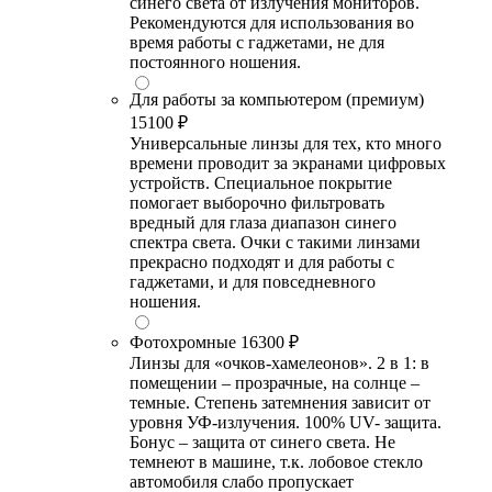
синего света от излучения мониторов.
Рекомендуются для использования во
время работы с гаджетами, не для
постоянного ношения.
Для работы за компьютером (премиум)
15100 ₽
Универсальные линзы для тех, кто много
времени проводит за экранами цифровых
устройств. Специальное покрытие
помогает выборочно фильтровать
вредный для глаза диапазон синего
спектра света. Очки с такими линзами
прекрасно подходят и для работы с
гаджетами, и для повседневного
ношения.
Фотохромные
16300 ₽
Линзы для «очков-хамелеонов». 2 в 1: в
помещении – прозрачные, на солнце –
темные. Степень затемнения зависит от
уровня УФ-излучения. 100% UV- защита.
Бонус – защита от синего света. Не
темнеют в машине, т.к. лобовое стекло
автомобиля слабо пропускает