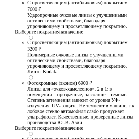
С просветляющим (антибликовым) покрытием
7600 ₽
Ударопрочные очковые линзы с улучшенными
оптическими свойствами, благодаря
упрочняющему и просветляющему покрытию.
Выберите покрытие/назначение
С просветляющим (антибликовым) покрытием
3200 ₽
Полимерные очковые линзы с улучшенными
оптическими свойствами, благодаря
упрочняющему и просветляющему покрытию.
Линзы Kodak.
Фотохромные (эконом)
6900 ₽
Линзы для «очков-хамелеонов». 2 в 1: в
помещении – прозрачные, на солнце – темные.
Степень затемнения зависит от уровня УФ-
излучения. UV- защита. Не темнеют в машине, т.к.
лобовое стекло автомобиля слабо пропускает
ультрафиолет. Качественные, проверенные линзы
производства Ю.-В. Азии
Выберите покрытие/назначение
С просветляющим (антибликовым) покрытием