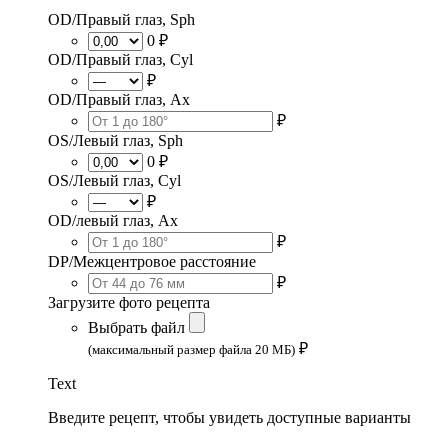
OD/Правый глаз, Sph
0 ₽
OD/Правый глаз, Cyl
₽
OD/Правый глаз, Ax
₽
OS/Левый глаз, Sph
0 ₽
OS/Левый глаз, Cyl
₽
OD/левый глаз, Ax
₽
DP/Межцентровое расстояние
₽
Загрузите фото рецепта
Выбрать файл
₽
(максимальный размер файла 20 МБ)
Text
Введите рецепт, чтобы увидеть доступные варианты