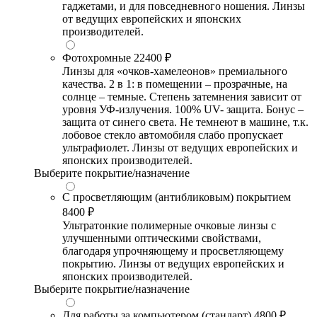
гаджетами, и для повседневного ношения. Линзы
от ведущих европейских и японских
производителей.
Фотохромные
22400 ₽
Линзы для «очков-хамелеонов» премиального
качества. 2 в 1: в помещении – прозрачные, на
солнце – темные. Степень затемнения зависит от
уровня УФ-излучения. 100% UV- защита. Бонус –
защита от синего света. Не темнеют в машине, т.к.
лобовое стекло автомобиля слабо пропускает
ультрафиолет. Линзы от ведущих европейских и
японских производителей.
Выберите покрытие/назначение
С просветляющим (антибликовым) покрытием
8400 ₽
Ультратонкие полимерные очковые линзы с
улучшенными оптическими свойствами,
благодаря упрочняющему и просветляющему
покрытию. Линзы от ведущих европейских и
японских производителей.
Выберите покрытие/назначение
Для работы за компьютером (стандарт)
4800 ₽