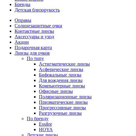
Бренды
Детская близорукость
Оправы
Солнцезащитные очки
Контактные линзы
Аксессуары и уход
Акции
Подарочная карта
Линзы для очков
По типу
Астигматические линзы
Асферические линзы
Бифокальные линзы
Для вождения линзы
Компьютерные линзы
Офисные линзы
Поляризационные линзы
Призматические линзы
Прогрессивные линзы
Разгрузочные линзы
По бренду
Essilor
HOYA
Детские линзы