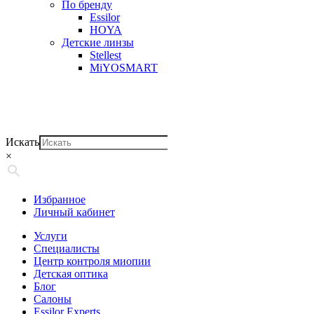
По бренду
Essilor
HOYA
Детские линзы
Stellest
MiYOSMART
Искать
×
Избранное
Личный кабинет
Услуги
Специалисты
Центр контроля миопии
Детская оптика
Блог
Салоны
Essilor Experts