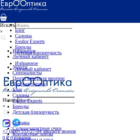
Услуги
Специалисты
Центр контроля миопии
Детская оптика
Искать
Блог
×
Салоны
Essilor Experts
Бренды
Избранное
Детская близорукость
Личный кабинет
Избранное
Услуги
Личный кабинет
Специалисты
Центр контроля миопии
Детская оптика
Блог
Салоны
Искать
Essilor Experts
×
Бренды
Детская близорукость
Оправы
Солнцезащитные очки
+7 (800) 555-27-04
заказать звонок
Контактные линзы
0
₽
0 товаров
Аксессуары и уход