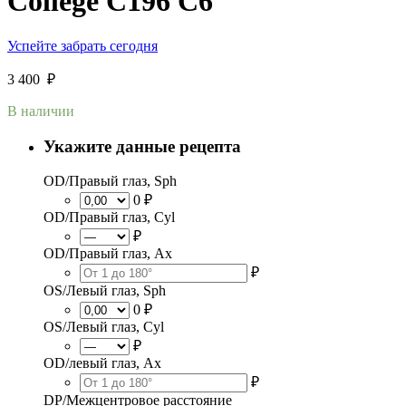
College C196 C6
Успейте забрать сегодня
3 400
₽
В наличии
Укажите данные рецепта
OD/Правый глаз, Sph
0 ₽
OD/Правый глаз, Cyl
₽
OD/Правый глаз, Ax
₽
OS/Левый глаз, Sph
0 ₽
OS/Левый глаз, Cyl
₽
OD/левый глаз, Ax
₽
DP/Межцентровое расстояние