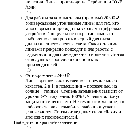
ношения. Линзы производства Сербии или Ю.-В.
Азии
Для работы за компьютером (премиум)
20300 ₽
Универсальные утонченные линзы для тех, кто
много времени проводит за экранами цифровых
устройств. Специальное покрытие помогает
выборочно фильтровать вредный для глаза
диапазон синего спектра света. Очки с такими
линзами прекрасно подходят и для работы с
гаджетами, и для повседневного ношения. Линзы
от ведущих европейских и японских
производителей.
Фотохромные
22400 ₽
Линзы для «очков-хамелеонов» премиального
качества. 2 в 1: в помещении – прозрачные, на
солнце – темные. Степень затемнения зависит от
уровня УФ-излучения. 100% UV- защита. Бонус –
защита от синего света. Не темнеют в машине, т.к.
лобовое стекло автомобиля слабо пропускает
ультрафиолет. Линзы от ведущих европейских и
японских производителей.
Выберите покрытие/назначение