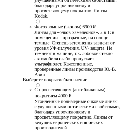
улучшенными оптическими свойствами,
благодаря упрочняющему и
просветляющему покрытию. Линзы
Kodak.
Фотохромные (эконом)
6900 ₽
Линзы для «очков-хамелеонов». 2 в 1: в
помещении – прозрачные, на солнце –
темные. Степень затемнения зависит от
уровня УФ-излучения. UV- защита. Не
темнеют в машине, т.к. лобовое стекло
автомобиля слабо пропускает
ультрафиолет. Качественные,
проверенные линзы производства Ю.-В.
Азии
Выберите покрытие/назначение
С просветляющим (антибликовым)
покрытием
4900 ₽
Утонченные полимерные очковые линзы
с улучшенными оптическими свойствами,
благодаря упрочняющему и
просветляющему покрытию. Линзы от
ведущих европейских и японских
производителей.