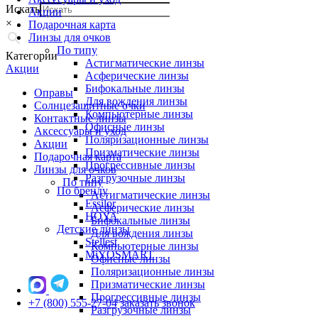
Искать
Акции
×
Подарочная карта
Линзы для очков
По типу
Категории
Астигматические линзы
Акции
Асферические линзы
Бифокальные линзы
Оправы
Для вождения линзы
Солнцезащитные очки
Компьютерные линзы
Контактные линзы
Офисные линзы
Аксессуары и уход
Поляризационные линзы
Акции
Призматические линзы
Подарочная карта
Прогрессивные линзы
Линзы для очков
Разгрузочные линзы
По типу
По бренду
Астигматические линзы
Essilor
Асферические линзы
HOYA
Бифокальные линзы
Детские линзы
Для вождения линзы
Stellest
Компьютерные линзы
MiYOSMART
Офисные линзы
Поляризационные линзы
Призматические линзы
Прогрессивные линзы
+7 (800) 555-27-04
заказать звонок
Разгрузочные линзы