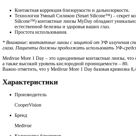
Контактная коррекция близорукости и дальнозоркости.
Технология Умный Силикон (Smart Silicone™) – секрет к
Silicone™) контактные линзы MyDay обладают уникально
естественной белизны и здоровья ваших глаз.
Простота использования.
* Внимание: контактные линзы с защитой от УФ излучения спек
глаза. Пациенты должны продолжать использовать УФ-средст
Medivue More 1 Day – это однодневные контактные линзы, что
а также высокий уровень кислородной проницаемости – 80.
Важно отметить, что у Medivue More 1 Day базовая кривизна 8,
Характеристики
Производитель
CooperVision
Бренд
Medivue
Количество блистеров