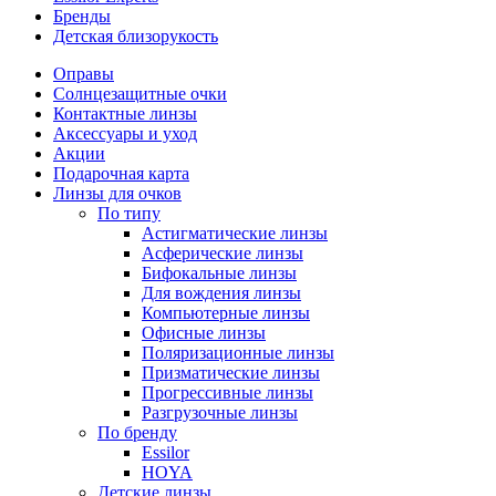
Бренды
Детская близорукость
Оправы
Солнцезащитные очки
Контактные линзы
Аксессуары и уход
Акции
Подарочная карта
Линзы для очков
По типу
Астигматические линзы
Асферические линзы
Бифокальные линзы
Для вождения линзы
Компьютерные линзы
Офисные линзы
Поляризационные линзы
Призматические линзы
Прогрессивные линзы
Разгрузочные линзы
По бренду
Essilor
HOYA
Детские линзы