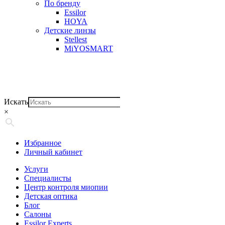
По бренду
Essilor
HOYA
Детские линзы
Stellest
MiYOSMART
Искать
×
Избранное
Личный кабинет
Услуги
Специалисты
Центр контроля миопии
Детская оптика
Блог
Салоны
Essilor Experts