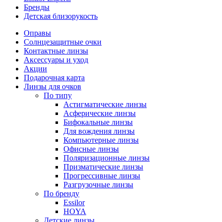
Бренды
Детская близорукость
Оправы
Солнцезащитные очки
Контактные линзы
Аксессуары и уход
Акции
Подарочная карта
Линзы для очков
По типу
Астигматические линзы
Асферические линзы
Бифокальные линзы
Для вождения линзы
Компьютерные линзы
Офисные линзы
Поляризационные линзы
Призматические линзы
Прогрессивные линзы
Разгрузочные линзы
По бренду
Essilor
HOYA
Детские линзы