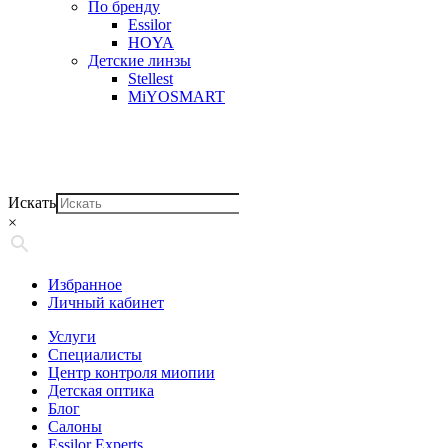
По бренду
Essilor
HOYA
Детские линзы
Stellest
MiYOSMART
Искать
×
Избранное
Личный кабинет
Услуги
Специалисты
Центр контроля миопии
Детская оптика
Блог
Салоны
Essilor Experts