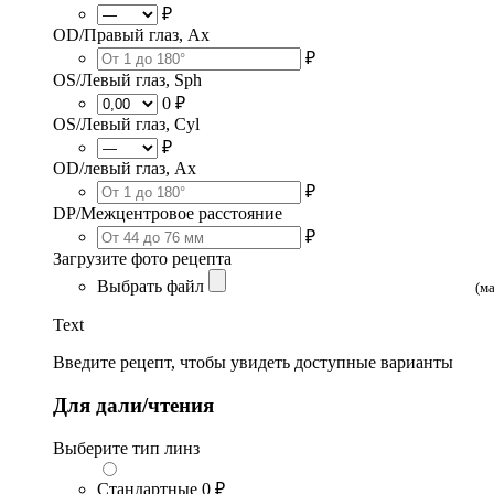
₽
OD/Правый глаз, Ax
₽
OS/Левый глаз, Sph
0 ₽
OS/Левый глаз, Cyl
₽
OD/левый глаз, Ax
₽
DP/Межцентровое расстояние
₽
Загрузите фото рецепта
Выбрать файл
(м
Text
Введите рецепт, чтобы увидеть доступные варианты
Для дали/чтения
Выберите тип линз
Стандартные
0 ₽