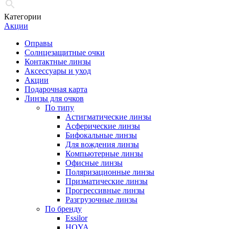
Категории
Акции
Оправы
Солнцезащитные очки
Контактные линзы
Аксессуары и уход
Акции
Подарочная карта
Линзы для очков
По типу
Астигматические линзы
Асферические линзы
Бифокальные линзы
Для вождения линзы
Компьютерные линзы
Офисные линзы
Поляризационные линзы
Призматические линзы
Прогрессивные линзы
Разгрузочные линзы
По бренду
Essilor
HOYA