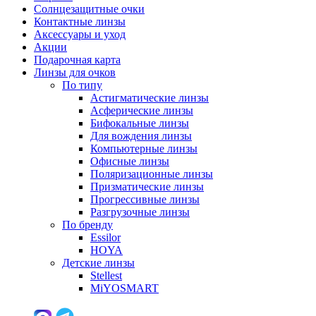
Солнцезащитные очки
Контактные линзы
Аксессуары и уход
Акции
Подарочная карта
Линзы для очков
По типу
Астигматические линзы
Асферические линзы
Бифокальные линзы
Для вождения линзы
Компьютерные линзы
Офисные линзы
Поляризационные линзы
Призматические линзы
Прогрессивные линзы
Разгрузочные линзы
По бренду
Essilor
HOYA
Детские линзы
Stellest
MiYOSMART