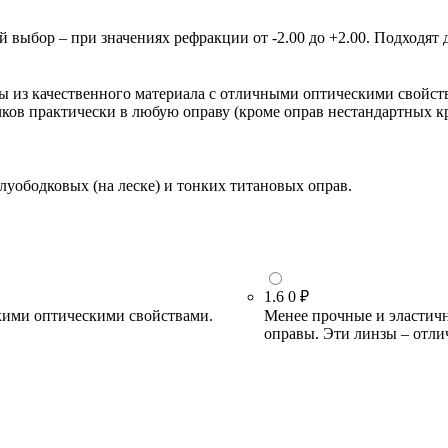
ыбор – при значениях рефракции от -2.00 до +2.00. Подходят д
зы из качественного материала с отличными оптическими свойст
очков практически в любую оправу (кроме оправ нестандартных 
луободковых (на леске) и тонких титановых оправ.
1.6
0 ₽
кими оптическими свойствами.
Менее прочные и эластичн
оправы. Эти линзы – отли