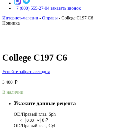
+7 (800) 555-27-04
заказать звонок
Интернет-магазин
-
Оправы
-
College C197 C6
Новинка
College C197 C6
Успейте забрать сегодня
3 400
₽
В наличии
Укажите данные рецепта
OD/Правый глаз, Sph
0 ₽
OD/Правый глаз, Cyl