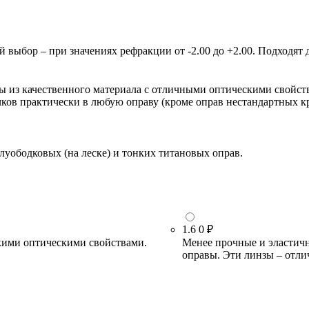
ыбор – при значениях рефракции от -2.00 до +2.00. Подходят д
зы из качественного материала с отличными оптическими свойст
очков практически в любую оправу (кроме оправ нестандартных 
луободковых (на леске) и тонких титановых оправ.
1.6
0 ₽
кими оптическими свойствами.
Менее прочные и эластичн
оправы. Эти линзы – отли