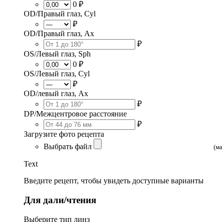
0 ₽
OD/Правый глаз, Cyl
₽
OD/Правый глаз, Ax
₽
OS/Левый глаз, Sph
0 ₽
OS/Левый глаз, Cyl
₽
OD/левый глаз, Ax
₽
DP/Межцентровое расстояние
₽
Загрузите фото рецепта
Выбрать файл
(м
Text
Введите рецепт, чтобы увидеть доступные варианты
Для дали/чтения
Выберите тип линз