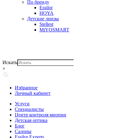
По бренду
Essilor
HOYA
Детские линзы
Stellest
MiYOSMART
Искать
×
Избранное
Личный кабинет
Услуги
Специалисты
Центр контроля миопии
Детская оптика
Блог
Салоны
Essilor Experts