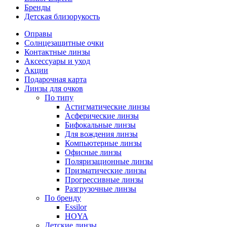
Бренды
Детская близорукость
Оправы
Солнцезащитные очки
Контактные линзы
Аксессуары и уход
Акции
Подарочная карта
Линзы для очков
По типу
Астигматические линзы
Асферические линзы
Бифокальные линзы
Для вождения линзы
Компьютерные линзы
Офисные линзы
Поляризационные линзы
Призматические линзы
Прогрессивные линзы
Разгрузочные линзы
По бренду
Essilor
HOYA
Детские линзы