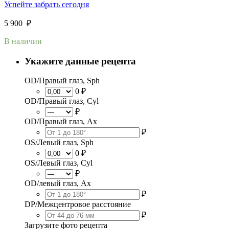
Успейте забрать сегодня
5 900
₽
В наличии
Укажите данные рецепта
OD/Правый глаз, Sph
0 ₽
OD/Правый глаз, Cyl
₽
OD/Правый глаз, Ax
₽
OS/Левый глаз, Sph
0 ₽
OS/Левый глаз, Cyl
₽
OD/левый глаз, Ax
₽
DP/Межцентровое расстояние
₽
Загрузите фото рецепта