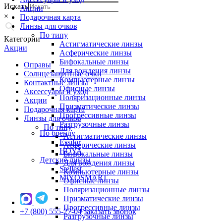
Искать
Акции
×
Подарочная карта
Линзы для очков
По типу
Категории
Астигматические линзы
Акции
Асферические линзы
Бифокальные линзы
Оправы
Для вождения линзы
Солнцезащитные очки
Компьютерные линзы
Контактные линзы
Офисные линзы
Аксессуары и уход
Поляризационные линзы
Акции
Призматические линзы
Подарочная карта
Прогрессивные линзы
Линзы для очков
Разгрузочные линзы
По типу
По бренду
Астигматические линзы
Essilor
Асферические линзы
HOYA
Бифокальные линзы
Детские линзы
Для вождения линзы
Stellest
Компьютерные линзы
MiYOSMART
Офисные линзы
Поляризационные линзы
Призматические линзы
Прогрессивные линзы
+7 (800) 555-27-04
заказать звонок
Разгрузочные линзы