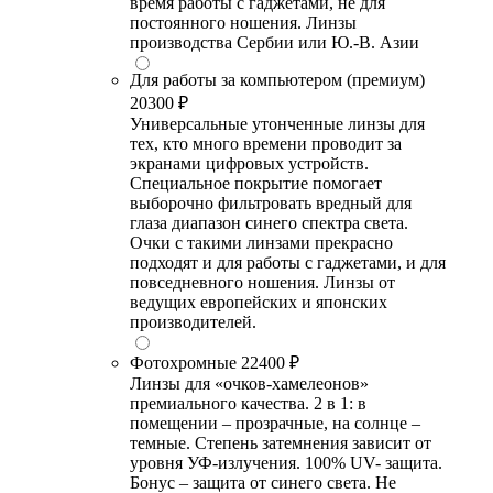
время работы с гаджетами, не для
постоянного ношения. Линзы
производства Сербии или Ю.-В. Азии
Для работы за компьютером (премиум)
20300 ₽
Универсальные утонченные линзы для
тех, кто много времени проводит за
экранами цифровых устройств.
Специальное покрытие помогает
выборочно фильтровать вредный для
глаза диапазон синего спектра света.
Очки с такими линзами прекрасно
подходят и для работы с гаджетами, и для
повседневного ношения. Линзы от
ведущих европейских и японских
производителей.
Фотохромные
22400 ₽
Линзы для «очков-хамелеонов»
премиального качества. 2 в 1: в
помещении – прозрачные, на солнце –
темные. Степень затемнения зависит от
уровня УФ-излучения. 100% UV- защита.
Бонус – защита от синего света. Не