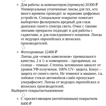
Для работы за компьютером (премиум)
20300 ₽
Универсальные утонченные линзы для тех, кто
много времени проводит за экранами цифровых
устройств. Специальное покрытие помогает
выборочно фильтровать вредный для глаза
диапазон синего спектра света. Очки с такими
линзами прекрасно подходят и для работы с
гаджетами, и для повседневного ношения. Линзы
от ведущих европейских и японских
производителей.
Фотохромные
22400 ₽
Линзы для «очков-хамелеонов» премиального
качества. 2 в 1: в помещении – прозрачные, на
солнце – темные. Степень затемнения зависит от
уровня УФ-излучения. 100% UV- защита. Бонус –
защита от синего света. Не темнеют в машине, т.к.
лобовое стекло автомобиля слабо пропускает
ультрафиолет. Линзы от ведущих европейских и
японских производителей.
Выберите покрытие/назначение
С просветляющим (антибликовым) покрытием
8400 ₽