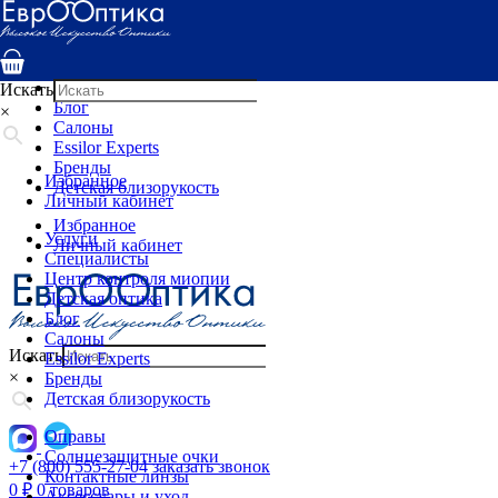
Услуги
Специалисты
Центр контроля миопии
Детская оптика
Искать
Блог
×
Салоны
Essilor Experts
Бренды
Избранное
Детская близорукость
Личный кабинет
Избранное
Услуги
Личный кабинет
Специалисты
Центр контроля миопии
Детская оптика
Блог
Салоны
Искать
Essilor Experts
×
Бренды
Детская близорукость
Оправы
Солнцезащитные очки
+7 (800) 555-27-04
заказать звонок
Контактные линзы
0
₽
0 товаров
Аксессуары и уход