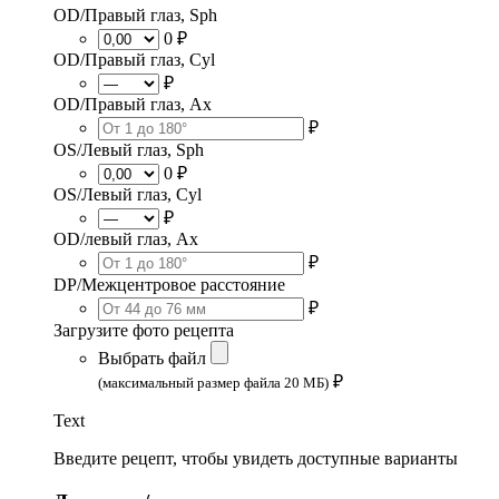
OD/Правый глаз, Sph
0 ₽
OD/Правый глаз, Cyl
₽
OD/Правый глаз, Ax
₽
OS/Левый глаз, Sph
0 ₽
OS/Левый глаз, Cyl
₽
OD/левый глаз, Ax
₽
DP/Межцентровое расстояние
₽
Загрузите фото рецепта
Выбрать файл
₽
(максимальный размер файла 20 МБ)
Text
Введите рецепт, чтобы увидеть доступные варианты