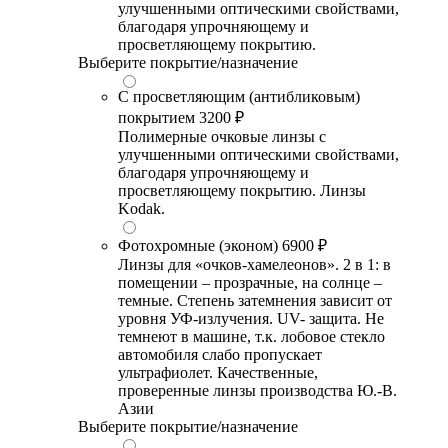
улучшенными оптическими свойствами,
благодаря упрочняющему и
просветляющему покрытию.
Выберите покрытие/назначение
С просветляющим (антибликовым)
покрытием
3200 ₽
Полимерные очковые линзы с
улучшенными оптическими свойствами,
благодаря упрочняющему и
просветляющему покрытию. Линзы
Kodak.
Фотохромные (эконом)
6900 ₽
Линзы для «очков-хамелеонов». 2 в 1: в
помещении – прозрачные, на солнце –
темные. Степень затемнения зависит от
уровня УФ-излучения. UV- защита. Не
темнеют в машине, т.к. лобовое стекло
автомобиля слабо пропускает
ультрафиолет. Качественные,
проверенные линзы производства Ю.-В.
Азии
Выберите покрытие/назначение