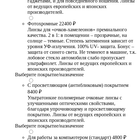
гаджетами, и для повседневного ношения. Линзы
от ведущих европейских и японских
производителей.
Фотохромные
22400 ₽
Линзы для «очков-хамелеонов» премиального
качества. 2 в 1: в помещении – прозрачные, на
солнце – темные. Степень затемнения зависит от
уровня УФ-излучения. 100% UV- защита. Бонус –
защита от синего света. Не темнеют в машине, т.к.
лобовое стекло автомобиля слабо пропускает
ультрафиолет. Линзы от ведущих европейских и
японских производителей.
Выберите покрытие/назначение
С просветляющим (антибликовым) покрытием
8400 ₽
Ультратонкие полимерные очковые линзы с
улучшенными оптическими свойствами,
благодаря упрочняющему и просветляющему
покрытию. Линзы от ведущих европейских и
японских производителей.
Выберите покрытие/назначение
Для работы за компьютером (стандарт)
4800 ₽