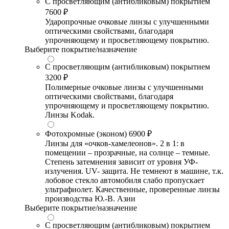
С просветляющим (антибликовым) покрытием
7600 ₽
Ударопрочные очковые линзы с улучшенными
оптическими свойствами, благодаря
упрочняющему и просветляющему покрытию.
Выберите покрытие/назначение
С просветляющим (антибликовым) покрытием
3200 ₽
Полимерные очковые линзы с улучшенными
оптическими свойствами, благодаря
упрочняющему и просветляющему покрытию.
Линзы Kodak.
Фотохромные (эконом)
6900 ₽
Линзы для «очков-хамелеонов». 2 в 1: в
помещении – прозрачные, на солнце – темные.
Степень затемнения зависит от уровня УФ-
излучения. UV- защита. Не темнеют в машине, т.к.
лобовое стекло автомобиля слабо пропускает
ультрафиолет. Качественные, проверенные линзы
производства Ю.-В. Азии
Выберите покрытие/назначение
С просветляющим (антибликовым) покрытием