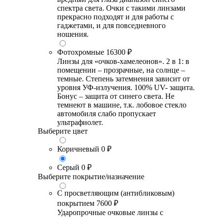
спектра света. Очки с такими линзами
прекрасно подходят и для работы с
гаджетами, и для повседневного
ношения.
Фотохромные
16300 ₽
Линзы для «очков-хамелеонов». 2 в 1: в
помещении – прозрачные, на солнце –
темные. Степень затемнения зависит от
уровня УФ-излучения. 100% UV- защита.
Бонус – защита от синего света. Не
темнеют в машине, т.к. лобовое стекло
автомобиля слабо пропускает
ультрафиолет.
Выберите цвет
Коричневый
0 ₽
Серый
0 ₽
Выберите покрытие/назначение
С просветляющим (антибликовым)
покрытием
7600 ₽
Ударопрочные очковые линзы с