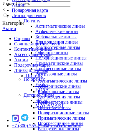
Искать
Акции
×
Подарочная карта
Линзы для очков
По типу
Категории
Астигматические линзы
Акции
Асферические линзы
Бифокальные линзы
Оправы
Для вождения линзы
Солнцезащитные очки
Компьютерные линзы
Контактные линзы
Офисные линзы
Аксессуары и уход
Поляризационные линзы
Акции
Призматические линзы
Подарочная карта
Прогрессивные линзы
Линзы для очков
Разгрузочные линзы
По типу
По бренду
Астигматические линзы
Essilor
Асферические линзы
HOYA
Бифокальные линзы
Детские линзы
Для вождения линзы
Stellest
Компьютерные линзы
MiYOSMART
Офисные линзы
Поляризационные линзы
Призматические линзы
Прогрессивные линзы
+7 (800) 555-27-04
заказать звонок
Разгрузочные линзы