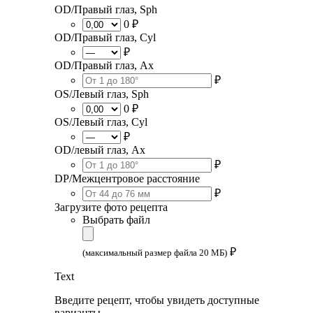
OD/Правый глаз, Sph
0 ₽
OD/Правый глаз, Cyl
₽
OD/Правый глаз, Ax
₽
OS/Левый глаз, Sph
0 ₽
OS/Левый глаз, Cyl
₽
OD/левый глаз, Ax
₽
DP/Межцентровое расстояние
₽
Загрузите фото рецепта
Выбрать файл
₽
(максимальный размер файла 20 МБ)
Text
Введите рецепт, чтобы увидеть доступные
варианты