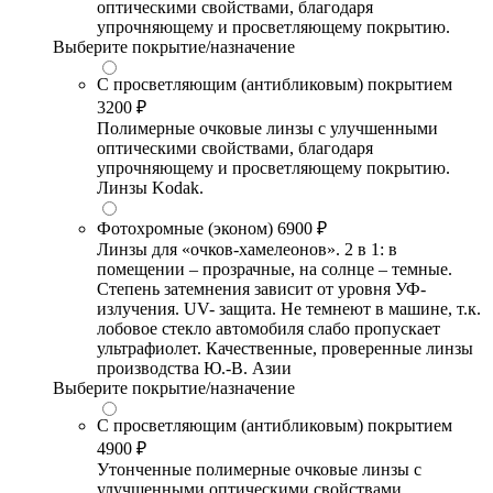
оптическими свойствами, благодаря
упрочняющему и просветляющему покрытию.
Выберите покрытие/назначение
С просветляющим (антибликовым) покрытием
3200 ₽
Полимерные очковые линзы с улучшенными
оптическими свойствами, благодаря
упрочняющему и просветляющему покрытию.
Линзы Kodak.
Фотохромные (эконом)
6900 ₽
Линзы для «очков-хамелеонов». 2 в 1: в
помещении – прозрачные, на солнце – темные.
Степень затемнения зависит от уровня УФ-
излучения. UV- защита. Не темнеют в машине, т.к.
лобовое стекло автомобиля слабо пропускает
ультрафиолет. Качественные, проверенные линзы
производства Ю.-В. Азии
Выберите покрытие/назначение
С просветляющим (антибликовым) покрытием
4900 ₽
Утонченные полимерные очковые линзы с
улучшенными оптическими свойствами,