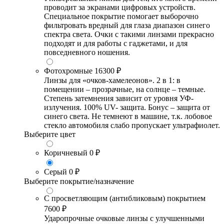
проводит за экранами цифровых устройств.
Специальное покрытие помогает выборочно
фильтровать вредный для глаза диапазон синего
спектра света. Очки с такими линзами прекрасно
подходят и для работы с гаджетами, и для
повседневного ношения.
Фотохромные
16300 ₽
Линзы для «очков-хамелеонов». 2 в 1: в
помещении – прозрачные, на солнце – темные.
Степень затемнения зависит от уровня УФ-
излучения. 100% UV- защита. Бонус – защита от
синего света. Не темнеют в машине, т.к. лобовое
стекло автомобиля слабо пропускает ультрафиолет.
Выберите цвет
Коричневый
0 ₽
Серый
0 ₽
Выберите покрытие/назначение
С просветляющим (антибликовым) покрытием
7600 ₽
Ударопрочные очковые линзы с улучшенными