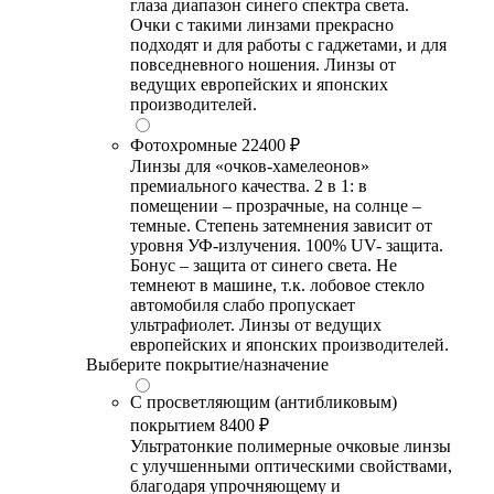
глаза диапазон синего спектра света.
Очки с такими линзами прекрасно
подходят и для работы с гаджетами, и для
повседневного ношения. Линзы от
ведущих европейских и японских
производителей.
Фотохромные
22400 ₽
Линзы для «очков-хамелеонов»
премиального качества. 2 в 1: в
помещении – прозрачные, на солнце –
темные. Степень затемнения зависит от
уровня УФ-излучения. 100% UV- защита.
Бонус – защита от синего света. Не
темнеют в машине, т.к. лобовое стекло
автомобиля слабо пропускает
ультрафиолет. Линзы от ведущих
европейских и японских производителей.
Выберите покрытие/назначение
С просветляющим (антибликовым)
покрытием
8400 ₽
Ультратонкие полимерные очковые линзы
с улучшенными оптическими свойствами,
благодаря упрочняющему и