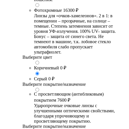
Фотохромные
16300 ₽
Линзы для «очков-хамелеонов». 2 в 1: в
помещении – прозрачные, на солнце –
темные. Степень затемнения зависит от
уровня УФ-излучения. 100% UV- защита.
Бонус – защита от синего света. Не
темнеют в машине, т.к. лобовое стекло
автомобиля слабо пропускает
ультрафиолет.
Выберите цвет
Коричневый
0 ₽
Серый
0 ₽
Выберите покрытие/назначение
С просветляющим (антибликовым)
покрытием
7600 ₽
Ударопрочные очковые линзы с
улучшенными оптическими свойствами,
благодаря упрочняющему и
просветляющему покрытию.
Выберите покрытие/назначение