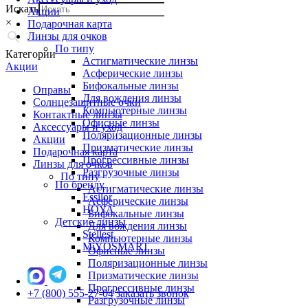
Искать
Акции
×
Подарочная карта
Линзы для очков
По типу
Категории
Астигматические линзы
Акции
Асферические линзы
Бифокальные линзы
Оправы
Для вождения линзы
Солнцезащитные очки
Компьютерные линзы
Контактные линзы
Офисные линзы
Аксессуары и уход
Поляризационные линзы
Акции
Призматические линзы
Подарочная карта
Прогрессивные линзы
Линзы для очков
Разгрузочные линзы
По типу
По бренду
Астигматические линзы
Essilor
Асферические линзы
HOYA
Бифокальные линзы
Детские линзы
Для вождения линзы
Stellest
Компьютерные линзы
MiYOSMART
Офисные линзы
Поляризационные линзы
Призматические линзы
Прогрессивные линзы
+7 (800) 555-27-04
заказать звонок
Разгрузочные линзы