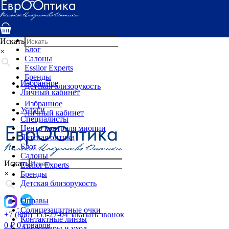
Услуги
Специалисты
Центр контроля миопии
Детская оптика
Искать
Блог
×
Салоны
Essilor Experts
Бренды
Избранное
Детская близорукость
Личный кабинет
Избранное
Услуги
Личный кабинет
Специалисты
Центр контроля миопии
Детская оптика
Блог
Салоны
Искать
Essilor Experts
×
Бренды
Детская близорукость
Оправы
Солнцезащитные очки
+7 (800) 555-27-04
заказать звонок
Контактные линзы
0
₽
0 товаров
Аксессуары и уход