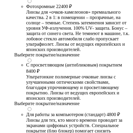
Фотохромные
22400 ₽
Линзы для «очков-хамелеонов» премиального
качества. 2 в 1: в помещении – прозрачные, на
солнце – темные. Степень затемнения зависит от
уровня УФ-излучения. 100% UV- защита. Бонус –
защита от синего света. Не темнеют в машине, т.к.
лобовое стекло автомобиля слабо пропускает
ультрафиолет. Линзы от ведущих европейских и
японских производителей.
Выберите покрытие/назначение
С просветляющим (антибликовым) покрытием
8400 ₽
Ультратонкие полимерные очковые линзы с
улучшенными оптическими свойствами,
благодаря упрочняющему и просветляющему
покрытию. Линзы от ведущих европейских и
японских производителей.
Выберите покрытие/назначение
Для работы за компьютером (стандарт)
4800 ₽
Линзы для тех, кто много времени проводит за
экранами цифровых устройств. Специальное
покрытие (блю блокер) помогает снизить