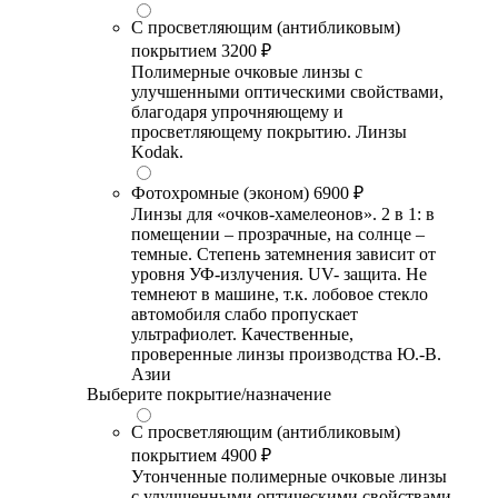
С просветляющим (антибликовым)
покрытием
3200 ₽
Полимерные очковые линзы с
улучшенными оптическими свойствами,
благодаря упрочняющему и
просветляющему покрытию. Линзы
Kodak.
Фотохромные (эконом)
6900 ₽
Линзы для «очков-хамелеонов». 2 в 1: в
помещении – прозрачные, на солнце –
темные. Степень затемнения зависит от
уровня УФ-излучения. UV- защита. Не
темнеют в машине, т.к. лобовое стекло
автомобиля слабо пропускает
ультрафиолет. Качественные,
проверенные линзы производства Ю.-В.
Азии
Выберите покрытие/назначение
С просветляющим (антибликовым)
покрытием
4900 ₽
Утонченные полимерные очковые линзы
с улучшенными оптическими свойствами,