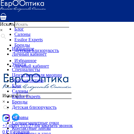
Услуги
Специалисты
Центр контроля миопии
Детская оптика
Искать
Блог
×
Салоны
Essilor Experts
Бренды
Избранное
Детская близорукость
Личный кабинет
Избранное
Услуги
Личный кабинет
Специалисты
Центр контроля миопии
Детская оптика
Блог
Салоны
Искать
Essilor Experts
×
Бренды
Детская близорукость
Оправы
Солнцезащитные очки
+7 (800) 555-27-04
заказать звонок
Контактные линзы
0
₽
0 товаров
Аксессуары и уход