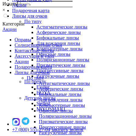
Искать
Акции
×
Подарочная карта
Линзы для очков
По типу
Категории
Астигматические линзы
Акции
Асферические линзы
Бифокальные линзы
Оправы
Для вождения линзы
Солнцезащитные очки
Компьютерные линзы
Контактные линзы
Офисные линзы
Аксессуары и уход
Поляризационные линзы
Акции
Призматические линзы
Подарочная карта
Прогрессивные линзы
Линзы для очков
Разгрузочные линзы
По типу
По бренду
Астигматические линзы
Essilor
Асферические линзы
HOYA
Бифокальные линзы
Детские линзы
Для вождения линзы
Stellest
Компьютерные линзы
MiYOSMART
Офисные линзы
Поляризационные линзы
Призматические линзы
Прогрессивные линзы
+7 (800) 555-27-04
заказать звонок
Разгрузочные линзы