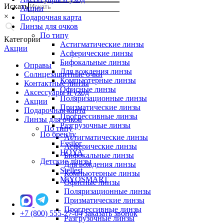
Искать
Акции
×
Подарочная карта
Линзы для очков
По типу
Категории
Астигматические линзы
Акции
Асферические линзы
Бифокальные линзы
Оправы
Для вождения линзы
Солнцезащитные очки
Компьютерные линзы
Контактные линзы
Офисные линзы
Аксессуары и уход
Поляризационные линзы
Акции
Призматические линзы
Подарочная карта
Прогрессивные линзы
Линзы для очков
Разгрузочные линзы
По типу
По бренду
Астигматические линзы
Essilor
Асферические линзы
HOYA
Бифокальные линзы
Детские линзы
Для вождения линзы
Stellest
Компьютерные линзы
MiYOSMART
Офисные линзы
Поляризационные линзы
Призматические линзы
Прогрессивные линзы
+7 (800) 555-27-04
заказать звонок
Разгрузочные линзы