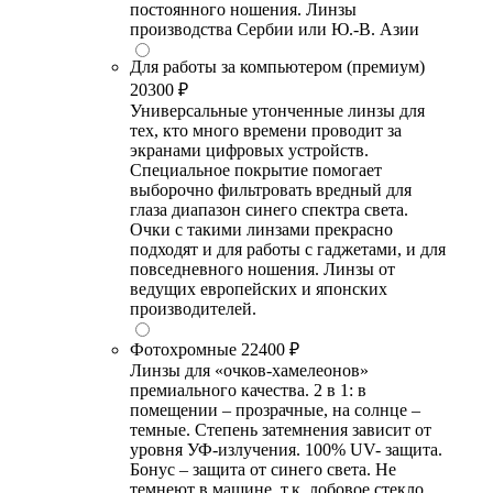
постоянного ношения. Линзы
производства Сербии или Ю.-В. Азии
Для работы за компьютером (премиум)
20300 ₽
Универсальные утонченные линзы для
тех, кто много времени проводит за
экранами цифровых устройств.
Специальное покрытие помогает
выборочно фильтровать вредный для
глаза диапазон синего спектра света.
Очки с такими линзами прекрасно
подходят и для работы с гаджетами, и для
повседневного ношения. Линзы от
ведущих европейских и японских
производителей.
Фотохромные
22400 ₽
Линзы для «очков-хамелеонов»
премиального качества. 2 в 1: в
помещении – прозрачные, на солнце –
темные. Степень затемнения зависит от
уровня УФ-излучения. 100% UV- защита.
Бонус – защита от синего света. Не
темнеют в машине, т.к. лобовое стекло