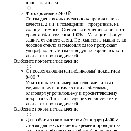
производителей.
Фотохромные
22400 ₽
Линзы для «очков-хамелеонов» премиального
качества. 2 в 1: в помещении – прозрачные, на
солнце – темные. Степень затемнения зависит от
уровня УФ-излучения. 100% UV- защита. Бонус –
защита от синего света. Не темнеют в машине, т.к.
лобовое стекло автомобиля слабо пропускает
ультрафиолет. Линзы от ведущих европейских и
японских производителей.
Выберите покрытие/назначение
С просветляющим (антибликовым) покрытием
8400 ₽
Ультратонкие полимерные очковые линзы с
улучшенными оптическими свойствами,
благодаря упрочняющему и просветляющему
покрытию. Линзы от ведущих европейских и
японских производителей.
Выберите покрытие/назначение
Для работы за компьютером (стандарт)
4800 ₽
Линзы для тех, кто много времени проводит за
экранами цифровых устройств. Специальное