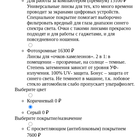
Для работы за компьютером (премиум)
15100 ₽
Универсальные линзы для тех, кто много времени
проводит за экранами цифровых устройств.
Специальное покрытие помогает выборочно
фильтровать вредный для глаза диапазон синего
спектра света. Очки с такими линзами прекрасно
подходят и для работы с гаджетами, и для
повседневного ношения.
Фотохромные
16300 ₽
Линзы для «очков-хамелеонов». 2 в 1: в
помещении – прозрачные, на солнце – темные.
Степень затемнения зависит от уровня УФ-
излучения. 100% UV- защита. Бонус – защита от
синего света. Не темнеют в машине, т.к. лобовое
стекло автомобиля слабо пропускает ультрафиолет.
Выберите цвет
Коричневый
0 ₽
Серый
0 ₽
Выберите покрытие/назначение
С просветляющим (антибликовым) покрытием
7600 ₽