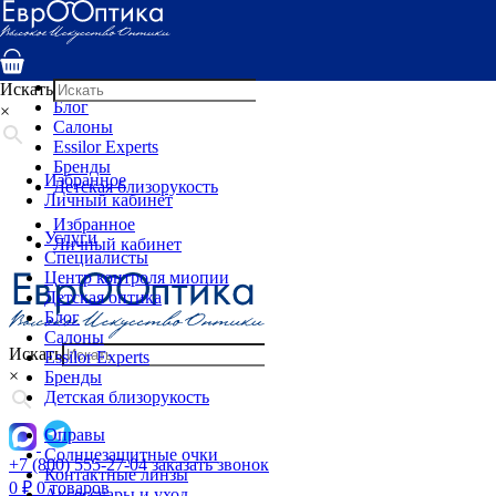
Услуги
Специалисты
Центр контроля миопии
Детская оптика
Искать
Блог
×
Салоны
Essilor Experts
Бренды
Избранное
Детская близорукость
Личный кабинет
Избранное
Услуги
Личный кабинет
Специалисты
Центр контроля миопии
Детская оптика
Блог
Салоны
Искать
Essilor Experts
×
Бренды
Детская близорукость
Оправы
Солнцезащитные очки
+7 (800) 555-27-04
заказать звонок
Контактные линзы
0
₽
0 товаров
Аксессуары и уход