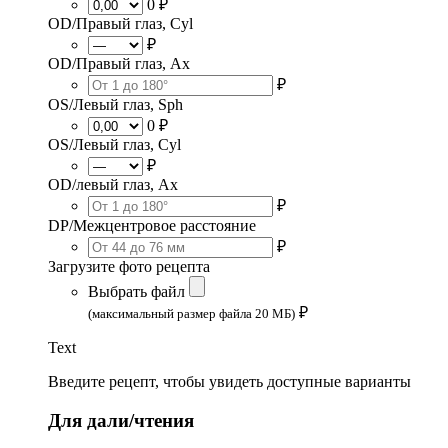
0 ₽
OD/Правый глаз, Cyl
₽
OD/Правый глаз, Ax
₽
OS/Левый глаз, Sph
0 ₽
OS/Левый глаз, Cyl
₽
OD/левый глаз, Ax
₽
DP/Межцентровое расстояние
₽
Загрузите фото рецепта
Выбрать файл
₽
(максимальный размер файла 20 МБ)
Text
Введите рецепт, чтобы увидеть доступные варианты
Для дали/чтения