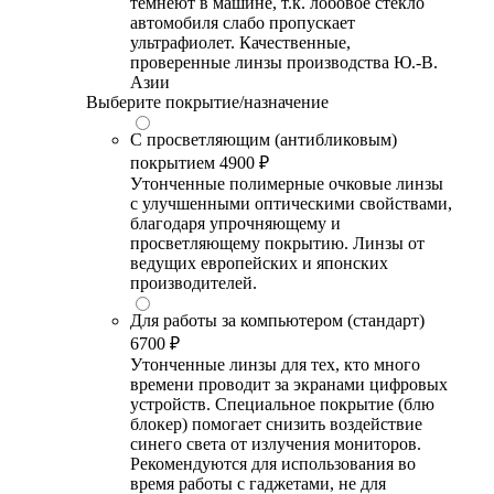
темнеют в машине, т.к. лобовое стекло
автомобиля слабо пропускает
ультрафиолет. Качественные,
проверенные линзы производства Ю.-В.
Азии
Выберите покрытие/назначение
С просветляющим (антибликовым)
покрытием
4900 ₽
Утонченные полимерные очковые линзы
с улучшенными оптическими свойствами,
благодаря упрочняющему и
просветляющему покрытию. Линзы от
ведущих европейских и японских
производителей.
Для работы за компьютером (стандарт)
6700 ₽
Утонченные линзы для тех, кто много
времени проводит за экранами цифровых
устройств. Специальное покрытие (блю
блокер) помогает снизить воздействие
синего света от излучения мониторов.
Рекомендуются для использования во
время работы с гаджетами, не для