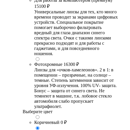
Для работы за компьютером (премиум)
15100 ₽
Универсальные линзы для тех, кто много
времени проводит за экранами цифровых
устройств. Специальное покрытие
помогает выборочно фильтровать
вредный для глаза диапазон синего
спектра света. Очки с такими линзами
прекрасно подходят и для работы с
гаджетами, и для повседневного
ношения.
Фотохромные
16300 ₽
Линзы для «очков-хамелеонов». 2 в 1: в
помещении – прозрачные, на солнце –
темные. Степень затемнения зависит от
уровня УФ-излучения. 100% UV- защита.
Бонус – защита от синего света. Не
темнеют в машине, т.к. лобовое стекло
автомобиля слабо пропускает
ультрафиолет.
Выберите цвет
Коричневый
0 ₽