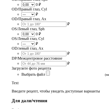
0 ₽
OD/Правый глаз, Cyl
₽
OD/Правый глаз, Ax
₽
OS/Левый глаз, Sph
0 ₽
OS/Левый глаз, Cyl
₽
OD/левый глаз, Ax
₽
DP/Межцентровое расстояние
₽
Загрузите фото рецепта
Выбрать файл
(м
Text
Введите рецепт, чтобы увидеть доступные варианты
Для дали/чтения