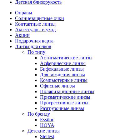
Детская близорукость
Оправы
Солнцезащитные очки
Контактные линзы
Аксессуары и уход
Акции
Подарочная карта
Линзы для очков
По типу
Астигматические линзы
Асферические линзы
Бифокальные линзы
Для вождения линзы
Компьютерные линзы
Офисные линзы
Поляризационные линзы
Призматические линзы
Прогрессивные линзы
Разгрузочные линзы
По бренду
Essilor
HOYA
Детские линзы
Stellest