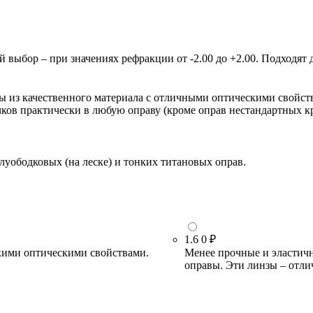
ыбор – при значениях рефракции от -2.00 до +2.00. Подходят д
зы из качественного материала с отличными оптическими свойст
очков практически в любую оправу (кроме оправ нестандартных 
луободковых (на леске) и тонких титановых оправ.
1.6
0 ₽
кими оптическими свойствами.
Менее прочные и эластичн
оправы. Эти линзы – отли