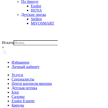
По бренду
Essilor
HOYA
Детские линзы
Stellest
MiYOSMART
Искать
×
Избранное
Личный кабинет
Услуги
Специалисты
Центр контроля миопии
Детская оптика
Блог
Салоны
Essilor Experts
Бренды