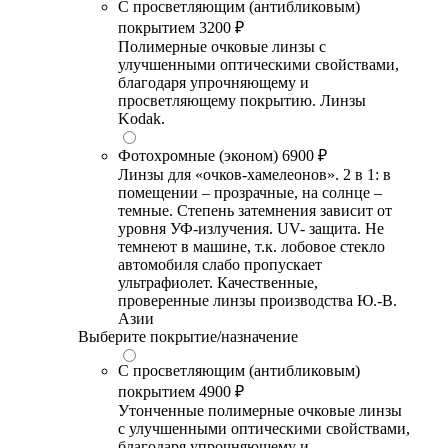
С просветляющим (антибликовым)
покрытием
3200 ₽
Полимерные очковые линзы с
улучшенными оптическими свойствами,
благодаря упрочняющему и
просветляющему покрытию. Линзы
Kodak.
Фотохромные (эконом)
6900 ₽
Линзы для «очков-хамелеонов». 2 в 1: в
помещении – прозрачные, на солнце –
темные. Степень затемнения зависит от
уровня УФ-излучения. UV- защита. Не
темнеют в машине, т.к. лобовое стекло
автомобиля слабо пропускает
ультрафиолет. Качественные,
проверенные линзы производства Ю.-В.
Азии
Выберите покрытие/назначение
С просветляющим (антибликовым)
покрытием
4900 ₽
Утонченные полимерные очковые линзы
с улучшенными оптическими свойствами,
благодаря упрочняющему и