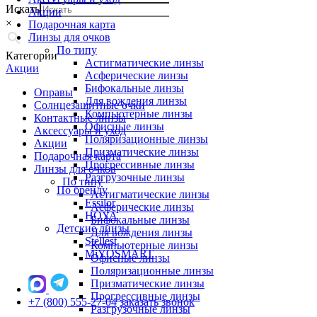
Искать
Акции
×
Подарочная карта
Линзы для очков
По типу
Категории
Астигматические линзы
Акции
Асферические линзы
Бифокальные линзы
Оправы
Для вождения линзы
Солнцезащитные очки
Компьютерные линзы
Контактные линзы
Офисные линзы
Аксессуары и уход
Поляризационные линзы
Акции
Призматические линзы
Подарочная карта
Прогрессивные линзы
Линзы для очков
Разгрузочные линзы
По типу
По бренду
Астигматические линзы
Essilor
Асферические линзы
HOYA
Бифокальные линзы
Детские линзы
Для вождения линзы
Stellest
Компьютерные линзы
MiYOSMART
Офисные линзы
Поляризационные линзы
Призматические линзы
Прогрессивные линзы
+7 (800) 555-27-04
заказать звонок
Разгрузочные линзы