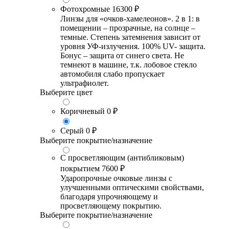
Фотохромные
16300 ₽
Линзы для «очков-хамелеонов». 2 в 1: в
помещении – прозрачные, на солнце –
темные. Степень затемнения зависит от
уровня УФ-излучения. 100% UV- защита.
Бонус – защита от синего света. Не
темнеют в машине, т.к. лобовое стекло
автомобиля слабо пропускает
ультрафиолет.
Выберите цвет
Коричневый
0 ₽
Серый
0 ₽
Выберите покрытие/назначение
С просветляющим (антибликовым)
покрытием
7600 ₽
Ударопрочные очковые линзы с
улучшенными оптическими свойствами,
благодаря упрочняющему и
просветляющему покрытию.
Выберите покрытие/назначение