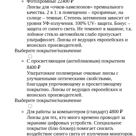
Фотохромные
22400 ₽
Линзы для «очков-хамелеонов» премиального
качества. 2 в 1: в помещении – прозрачные, на
солнце – темные. Степень затемнения зависит от
уровня УФ-излучения. 100% UV- защита. Бонус –
защита от синего света. Не темнеют в машине, т.к.
лобовое стекло автомобиля слабо пропускает
ультрафиолет. Линзы от ведущих европейских и
японских производителей.
Выберите покрытие/назначение
С просветляющим (антибликовым) покрытием
8400 ₽
Ультратонкие полимерные очковые линзы с
улучшенными оптическими свойствами,
благодаря упрочняющему и просветляющему
покрытию. Линзы от ведущих европейских и
японских производителей.
Выберите покрытие/назначение
Для работы за компьютером (стандарт)
4800 ₽
Линзы для тех, кто много времени проводит за
экранами цифровых устройств. Специальное
покрытие (блю блокер) помогает снизить
воздействие синего света от излучения мониторов.