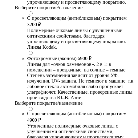
упрочняющему и просветляющему покрытию.
Выберите покрытие/назначение
С просветляющим (антибликовым) покрытием
3200 ₽
Полимерные очковые линзы с улучшенными
оптическими свойствами, благодаря
упрочняющему и просветляющему покрытию.
Линзы Kodak.
Фотохромные (эконом)
6900 ₽
Линзы для «очков-хамелеонов». 2 в 1: в
помещении – прозрачные, на солнце – темные.
Степень затемнения зависит от уровня УФ-
излучения. UV- защита. Не темнеют в машине, т.к.
лобовое стекло автомобиля слабо пропускает
ультрафиолет. Качественные, проверенные линзы
производства Ю.-В. Азии
Выберите покрытие/назначение
С просветляющим (антибликовым) покрытием
4900 ₽
Утонченные полимерные очковые линзы с
улучшенными оптическими свойствами,
благодаря упрочняющему и просветляющему