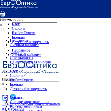
Услуги
Специалисты
Центр контроля миопии
Детская оптика
Искать
Блог
×
Салоны
Essilor Experts
Бренды
Избранное
Детская близорукость
Личный кабинет
Избранное
Услуги
Личный кабинет
Специалисты
Центр контроля миопии
Детская оптика
Блог
Салоны
Искать
Essilor Experts
×
Бренды
Детская близорукость
Оправы
Солнцезащитные очки
+7 (800) 555-27-04
заказать звонок
Контактные линзы
0
₽
0 товаров
Аксессуары и уход