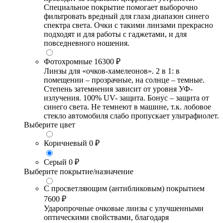
Специальное покрытие помогает выборочно
фильтровать вредный для глаза диапазон синего
спектра света. Очки с такими линзами прекрасно
подходят и для работы с гаджетами, и для
повседневного ношения.
Фотохромные
16300 ₽
Линзы для «очков-хамелеонов». 2 в 1: в
помещении – прозрачные, на солнце – темные.
Степень затемнения зависит от уровня УФ-
излучения. 100% UV- защита. Бонус – защита от
синего света. Не темнеют в машине, т.к. лобовое
стекло автомобиля слабо пропускает ультрафиолет.
Выберите цвет
Коричневый
0 ₽
Серый
0 ₽
Выберите покрытие/назначение
С просветляющим (антибликовым) покрытием
7600 ₽
Ударопрочные очковые линзы с улучшенными
оптическими свойствами, благодаря