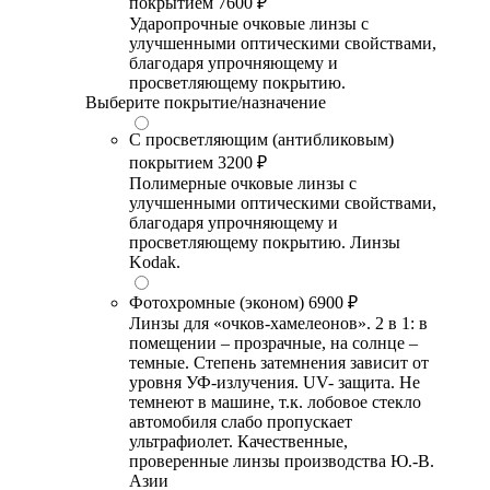
покрытием
7600 ₽
Ударопрочные очковые линзы с
улучшенными оптическими свойствами,
благодаря упрочняющему и
просветляющему покрытию.
Выберите покрытие/назначение
С просветляющим (антибликовым)
покрытием
3200 ₽
Полимерные очковые линзы с
улучшенными оптическими свойствами,
благодаря упрочняющему и
просветляющему покрытию. Линзы
Kodak.
Фотохромные (эконом)
6900 ₽
Линзы для «очков-хамелеонов». 2 в 1: в
помещении – прозрачные, на солнце –
темные. Степень затемнения зависит от
уровня УФ-излучения. UV- защита. Не
темнеют в машине, т.к. лобовое стекло
автомобиля слабо пропускает
ультрафиолет. Качественные,
проверенные линзы производства Ю.-В.
Азии