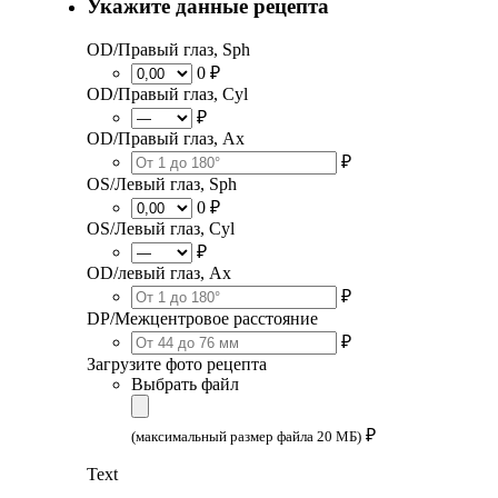
Укажите данные рецепта
OD/Правый глаз, Sph
0 ₽
OD/Правый глаз, Cyl
₽
OD/Правый глаз, Ax
₽
OS/Левый глаз, Sph
0 ₽
OS/Левый глаз, Cyl
₽
OD/левый глаз, Ax
₽
DP/Межцентровое расстояние
₽
Загрузите фото рецепта
Выбрать файл
₽
(максимальный размер файла 20 МБ)
Text