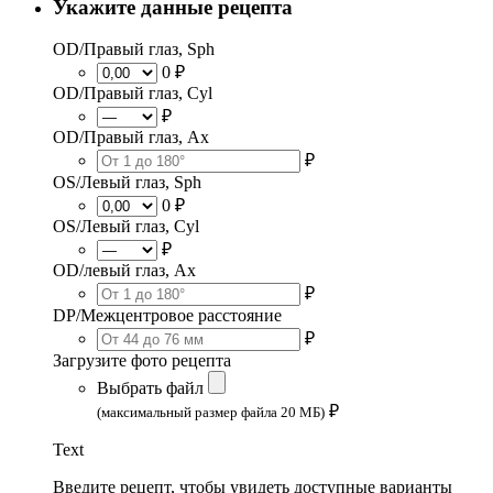
Укажите данные рецепта
OD/Правый глаз, Sph
0 ₽
OD/Правый глаз, Cyl
₽
OD/Правый глаз, Ax
₽
OS/Левый глаз, Sph
0 ₽
OS/Левый глаз, Cyl
₽
OD/левый глаз, Ax
₽
DP/Межцентровое расстояние
₽
Загрузите фото рецепта
Выбрать файл
₽
(максимальный размер файла 20 МБ)
Text
Введите рецепт, чтобы увидеть доступные варианты