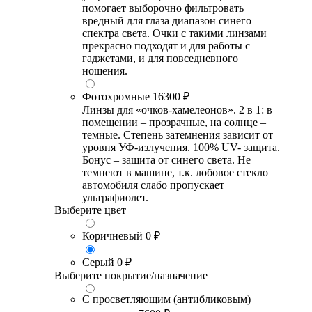
помогает выборочно фильтровать
вредный для глаза диапазон синего
спектра света. Очки с такими линзами
прекрасно подходят и для работы с
гаджетами, и для повседневного
ношения.
Фотохромные
16300 ₽
Линзы для «очков-хамелеонов». 2 в 1: в
помещении – прозрачные, на солнце –
темные. Степень затемнения зависит от
уровня УФ-излучения. 100% UV- защита.
Бонус – защита от синего света. Не
темнеют в машине, т.к. лобовое стекло
автомобиля слабо пропускает
ультрафиолет.
Выберите цвет
Коричневый
0 ₽
Серый
0 ₽
Выберите покрытие/назначение
С просветляющим (антибликовым)