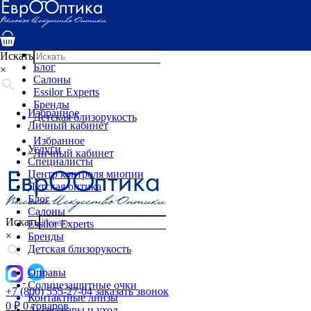
Услуги
Специалисты
Центр контроля миопии
Детская оптика
Искать
Блог
×
Салоны
Essilor Experts
Бренды
Избранное
Детская близорукость
Личный кабинет
Избранное
Услуги
Личный кабинет
Специалисты
Центр контроля миопии
Детская оптика
Блог
Салоны
Искать
Essilor Experts
×
Бренды
Детская близорукость
Оправы
Солнцезащитные очки
+7 (800) 555-27-04
заказать звонок
Контактные линзы
0
₽
0 товаров
Аксессуары и уход