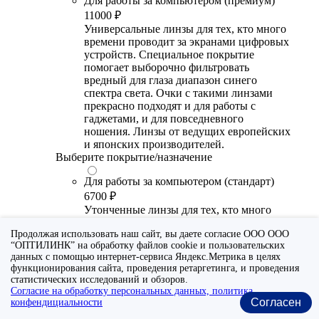
Для работы за компьютером (премиум)
11000 ₽
Универсальные линзы для тех, кто много
времени проводит за экранами цифровых
устройств. Специальное покрытие
помогает выборочно фильтровать
вредный для глаза диапазон синего
спектра света. Очки с такими линзами
прекрасно подходят и для работы с
гаджетами, и для повседневного
ношения. Линзы от ведущих европейских
и японских производителей.
Выберите покрытие/назначение
Для работы за компьютером (стандарт)
6700 ₽
Утонченные линзы для тех, кто много
времени проводит за экранами цифровых
Продолжая использовать наш сайт, вы даете согласие ООО ООО
устройств. Специальное покрытие (блю
“ОПТИЛИНК” на обработку файлов cookie и пользовательских
блокер) помогает снизить воздействие
данных с помощью интернет-сервиса Яндекс.Метрика в целях
синего света от излучения мониторов.
функционирования сайта, проведения ретаргетинга, и проведения
Рекомендуются для использования во
статистических исследований и обзоров.
время работы с гаджетами, не для
Согласие на обработку персональных данных, политика
постоянного ношения. Линзы
Согласен
конфендициальности
производства Сербии или Ю.-В. Азии.