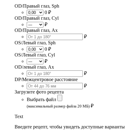
OD/Правый глаз, Sph
0 ₽
OD/Правый глаз, Cyl
₽
OD/Правый глаз, Ax
₽
OS/Левый глаз, Sph
0 ₽
OS/Левый глаз, Cyl
₽
OD/левый глаз, Ax
₽
DP/Межцентровое расстояние
₽
Загрузите фото рецепта
Выбрать файл
₽
(максимальный размер файла 20 МБ)
Text
Введите рецепт, чтобы увидеть доступные варианты