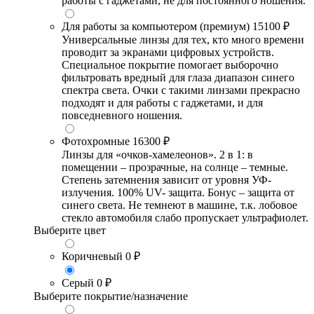
работы с гаджетами, не для постоянного ношения.
Для работы за компьютером (премиум)
15100 ₽
Универсальные линзы для тех, кто много времени
проводит за экранами цифровых устройств.
Специальное покрытие помогает выборочно
фильтровать вредный для глаза диапазон синего
спектра света. Очки с такими линзами прекрасно
подходят и для работы с гаджетами, и для
повседневного ношения.
Фотохромные
16300 ₽
Линзы для «очков-хамелеонов». 2 в 1: в
помещении – прозрачные, на солнце – темные.
Степень затемнения зависит от уровня УФ-
излучения. 100% UV- защита. Бонус – защита от
синего света. Не темнеют в машине, т.к. лобовое
стекло автомобиля слабо пропускает ультрафиолет.
Выберите цвет
Коричневый
0 ₽
Серый
0 ₽
Выберите покрытие/назначение