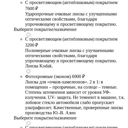
С просветляющим (антибликовым) покрытием
7600 ₽
Ударопрочные очковые линзы с улучшенными
оптическими свойствами, благодаря
упрочняющему и просветляющему покрытию.
Выберите покрытие/назначение
С просветляющим (антибликовым) покрытием
3200 ₽
Полимерные очковые линзы с улучшенными
оптическими свойствами, благодаря
упрочняющему и просветляющему покрытию.
Линзы Kodak.
Фотохромные (эконом)
6900 ₽
Линзы для «очков-хамелеонов». 2 в 1: в
помещении – прозрачные, на солнце – темные.
Степень затемнения зависит от уровня УФ-
излучения. UV- защита. Не темнеют в машине, т.к.
лобовое стекло автомобиля слабо пропускает
ультрафиолет. Качественные, проверенные линзы
производства Ю.-В. Азии
Выберите покрытие/назначение
С просветляющим (антибликовым) покрытием