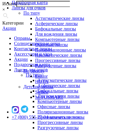
Подарочная карта
Искать
Линзы для очков
×
По типу
Астигматические линзы
Категории
Асферические линзы
Акции
Бифокальные линзы
Для вождения линзы
Оправы
Компьютерные линзы
Солнцезащитные очки
Офисные линзы
Контактные линзы
Поляризационные линзы
Аксессуары и уход
Призматические линзы
Акции
Прогрессивные линзы
Подарочная карта
Разгрузочные линзы
Линзы для очков
По бренду
По типу
Essilor
Астигматические линзы
HOYA
Асферические линзы
Детские линзы
Бифокальные линзы
Stellest
Для вождения линзы
MiYOSMART
Компьютерные линзы
Офисные линзы
Поляризационные линзы
+7 (800) 555-27-04
Призматические линзы
заказать звонок
Прогрессивные линзы
Разгрузочные линзы