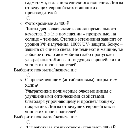
гаджетами, и для повседневного ношения. Линзы
от ведущих европейских и японских
производителей.
Фотохромные
22400 ₽
Линзы для «очков-хамелеонов» премиального
качества. 2 в 1: в помещении – прозрачные, на
солнце – темные. Степень затемнения зависит от
уровня УФ-излучения. 100% UV- защита. Бонус –
защита от синего света. Не темнеют в машине, т.к.
лобовое стекло автомобиля слабо пропускает
ультрафиолет. Линзы от ведущих европейских и
японских производителей.
Выберите покрытие/назначение
С просветляющим (антибликовым) покрытием
8400 ₽
Ультратонкие полимерные очковые линзы с
улучшенными оптическими свойствами,
благодаря упрочняющему и просветляющему
покрытию. Линзы от ведущих европейских и
японских производителей.
Выберите покрытие/назначение
Для работы за компьютером (стандарт)
4800 ₽