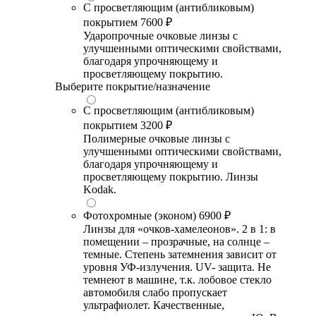
С просветляющим (антибликовым)
покрытием
7600 ₽
Ударопрочные очковые линзы с
улучшенными оптическими свойствами,
благодаря упрочняющему и
просветляющему покрытию.
Выберите покрытие/назначение
С просветляющим (антибликовым)
покрытием
3200 ₽
Полимерные очковые линзы с
улучшенными оптическими свойствами,
благодаря упрочняющему и
просветляющему покрытию. Линзы
Kodak.
Фотохромные (эконом)
6900 ₽
Линзы для «очков-хамелеонов». 2 в 1: в
помещении – прозрачные, на солнце –
темные. Степень затемнения зависит от
уровня УФ-излучения. UV- защита. Не
темнеют в машине, т.к. лобовое стекло
автомобиля слабо пропускает
ультрафиолет. Качественные,