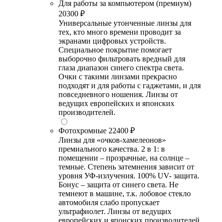
Для работы за компьютером (премиум)
20300 ₽
Универсальные утонченные линзы для
тех, кто много времени проводит за
экранами цифровых устройств.
Специальное покрытие помогает
выборочно фильтровать вредный для
глаза диапазон синего спектра света.
Очки с такими линзами прекрасно
подходят и для работы с гаджетами, и для
повседневного ношения. Линзы от
ведущих европейских и японских
производителей.
Фотохромные
22400 ₽
Линзы для «очков-хамелеонов»
премиального качества. 2 в 1: в
помещении – прозрачные, на солнце –
темные. Степень затемнения зависит от
уровня УФ-излучения. 100% UV- защита.
Бонус – защита от синего света. Не
темнеют в машине, т.к. лобовое стекло
автомобиля слабо пропускает
ультрафиолет. Линзы от ведущих
европейских и японских производителей.