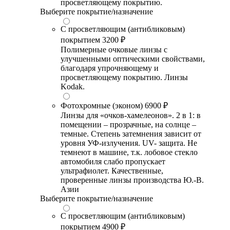
просветляющему покрытию.
Выберите покрытие/назначение
С просветляющим (антибликовым)
покрытием
3200 ₽
Полимерные очковые линзы с
улучшенными оптическими свойствами,
благодаря упрочняющему и
просветляющему покрытию. Линзы
Kodak.
Фотохромные (эконом)
6900 ₽
Линзы для «очков-хамелеонов». 2 в 1: в
помещении – прозрачные, на солнце –
темные. Степень затемнения зависит от
уровня УФ-излучения. UV- защита. Не
темнеют в машине, т.к. лобовое стекло
автомобиля слабо пропускает
ультрафиолет. Качественные,
проверенные линзы производства Ю.-В.
Азии
Выберите покрытие/назначение
С просветляющим (антибликовым)
покрытием
4900 ₽