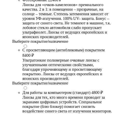
Линзы для «очков-хамелеонов» премиального
качества. 2 в 1: в помещении – прозрачные, на
солнце – темные. Степень затемнения зависит от
уровня УФ-излучения. 100% UV- защита. Бонус –
защита от синего света. Не темнеют в машине, т.к.
лобовое стекло автомобиля слабо пропускает
ультрафиолет. Линзы от ведущих европейских и
японских производителей.
Выберите покрытие/назначение
С просветляющим (антибликовым) покрытием
8400 ₽
Ультратонкие полимерные очковые линзы с
улучшенными оптическими свойствами,
благодаря упрочняющему и просветляющему
покрытию. Линзы от ведущих европейских и
японских производителей.
Выберите покрытие/назначение
Для работы за компьютером (стандарт)
4800 ₽
Линзы для тех, кто много времени проводит за
экранами цифровых устройств. Специальное
покрытие (блю блокер) помогает снизить
воздействие синего света от излучения мониторов.