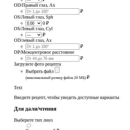
OD/Правый глаз, Ax
₽
OS/Левый глаз, Sph
0 ₽
OS/Левый глаз, Cyl
₽
OD/левый глаз, Ax
₽
DP/Межцентровое расстояние
₽
Загрузите фото рецепта
Выбрать файл
₽
(максимальный размер файла 20 МБ)
Text
Введите рецепт, чтобы увидеть доступные варианты
Для дали/чтения
Выберите тип линз