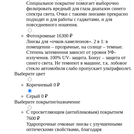
Специальное покрытие помогает выборочно
фильтровать вредный для глаза диапазон синего
спектра света. Очки с такими линзами прекрасно
подходят и для работы с гаджетами, и для
повседневного ношения.
Фотохромные
16300 ₽
Линзы для «очков-хамелеонов». 2 в 1: в
помещении – прозрачные, на солнце – темные.
Степень затемнения зависит от уровня УФ-
излучения. 100% UV- защита. Бонус – защита от
синего света. Не темнеют в машине, т.к. лобовое
стекло автомобиля слабо пропускает ультрафиолет.
Выберите цвет
Коричневый
0 ₽
Серый
0 ₽
Выберите покрытие/назначение
С просветляющим (антибликовым) покрытием
7600 ₽
Ударопрочные очковые линзы с улучшенными
оптическими свойствами, благодаря