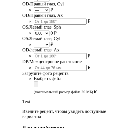
OD/Правый глаз, Cyl
₽
OD/Правый глаз, Ax
₽
OS/Левый глаз, Sph
0 ₽
OS/Левый глаз, Cyl
₽
OD/левый глаз, Ax
₽
DP/Межцентровое расстояние
₽
Загрузите фото рецепта
Выбрать файл
₽
(максимальный размер файла 20 МБ)
Text
Введите рецепт, чтобы увидеть доступные
варианты
Для дали/чтения