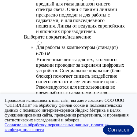
вредный для глаза диапазон синего
спектра света. Очки с такими линзами
прекрасно подходят и для работы с
гаджетами, и для повседневного
ношения. Линзы от ведущих европейских
и японских производителей.
Выберите покрытие/назначение
Для работы за компьютером (стандарт)
6700 ₽
Утонченные линзы для тех, кто много
времени проводит за экранами цифровых
устройств. Специальное покрытие (блю
блокер) помогает снизить воздействие
синего света от излучения мониторов.
Рекомендуются для использования во
время работы с гаджетами, не для
постоянного ношения. Линзы
Продолжая использовать наш сайт, вы даете согласие ООО ООО
производства Сербии или Ю.-В. Азии.
“ОПТИЛИНК” на обработку файлов cookie и пользовательских
данных с помощью интернет-сервиса Яндекс.Метрика в целях
Для работы за компьютером (премиум)
функционирования сайта, проведения ретаргетинга, и проведения
20300 ₽
статистических исследований и обзоров.
Согласие на обработку персональных данных, политика
Универсальные утонченные линзы для
Согласен
конфендициальности
тех, кто много времени проводит за