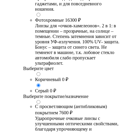
гаджетами, и для повседневного
ношения.
Фотохромные
16300 ₽
Линзы для «очков-хамелеонов». 2 в 1: в
помещении – прозрачные, на солнце –
темные. Степень затемнения зависит от
уровня УФ-излучения. 100% UV- защита.
Бонус – защита от синего света. Не
темнеют в машине, т.к. лобовое стекло
автомобиля слабо пропускает
ультрафиолет.
Выберите цвет
Коричневый
0 ₽
Серый
0 ₽
Выберите покрытие/назначение
С просветляющим (антибликовым)
покрытием
7600 ₽
Ударопрочные очковые линзы с
улучшенными оптическими свойствами,
благодаря упрочняющему и