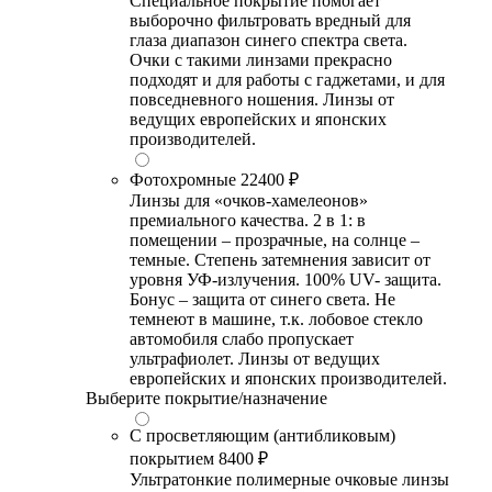
Специальное покрытие помогает
выборочно фильтровать вредный для
глаза диапазон синего спектра света.
Очки с такими линзами прекрасно
подходят и для работы с гаджетами, и для
повседневного ношения. Линзы от
ведущих европейских и японских
производителей.
Фотохромные
22400 ₽
Линзы для «очков-хамелеонов»
премиального качества. 2 в 1: в
помещении – прозрачные, на солнце –
темные. Степень затемнения зависит от
уровня УФ-излучения. 100% UV- защита.
Бонус – защита от синего света. Не
темнеют в машине, т.к. лобовое стекло
автомобиля слабо пропускает
ультрафиолет. Линзы от ведущих
европейских и японских производителей.
Выберите покрытие/назначение
С просветляющим (антибликовым)
покрытием
8400 ₽
Ультратонкие полимерные очковые линзы