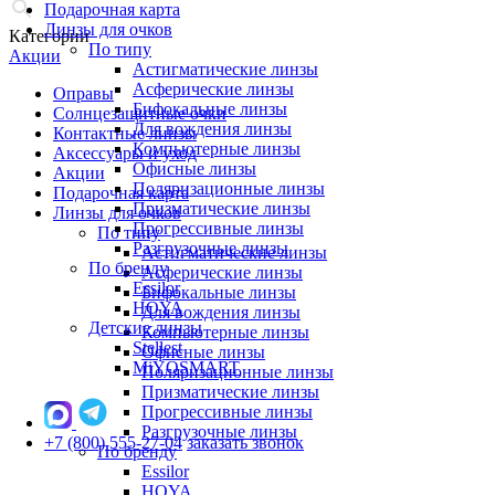
Подарочная карта
Линзы для очков
Категории
По типу
Акции
Астигматические линзы
Асферические линзы
Оправы
Бифокальные линзы
Солнцезащитные очки
Для вождения линзы
Контактные линзы
Компьютерные линзы
Аксессуары и уход
Офисные линзы
Акции
Поляризационные линзы
Подарочная карта
Призматические линзы
Линзы для очков
Прогрессивные линзы
По типу
Разгрузочные линзы
Астигматические линзы
По бренду
Асферические линзы
Essilor
Бифокальные линзы
HOYA
Для вождения линзы
Детские линзы
Компьютерные линзы
Stellest
Офисные линзы
MiYOSMART
Поляризационные линзы
Призматические линзы
Прогрессивные линзы
Разгрузочные линзы
+7 (800) 555-27-04
заказать звонок
По бренду
Essilor
HOYA