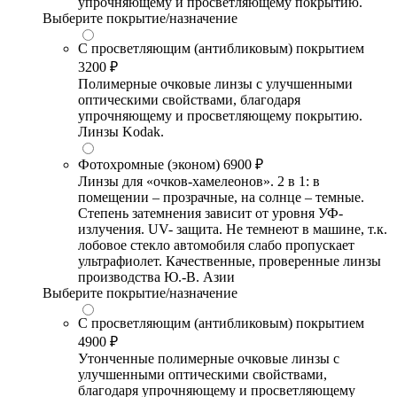
упрочняющему и просветляющему покрытию.
Выберите покрытие/назначение
С просветляющим (антибликовым) покрытием
3200 ₽
Полимерные очковые линзы с улучшенными
оптическими свойствами, благодаря
упрочняющему и просветляющему покрытию.
Линзы Kodak.
Фотохромные (эконом)
6900 ₽
Линзы для «очков-хамелеонов». 2 в 1: в
помещении – прозрачные, на солнце – темные.
Степень затемнения зависит от уровня УФ-
излучения. UV- защита. Не темнеют в машине, т.к.
лобовое стекло автомобиля слабо пропускает
ультрафиолет. Качественные, проверенные линзы
производства Ю.-В. Азии
Выберите покрытие/назначение
С просветляющим (антибликовым) покрытием
4900 ₽
Утонченные полимерные очковые линзы с
улучшенными оптическими свойствами,
благодаря упрочняющему и просветляющему