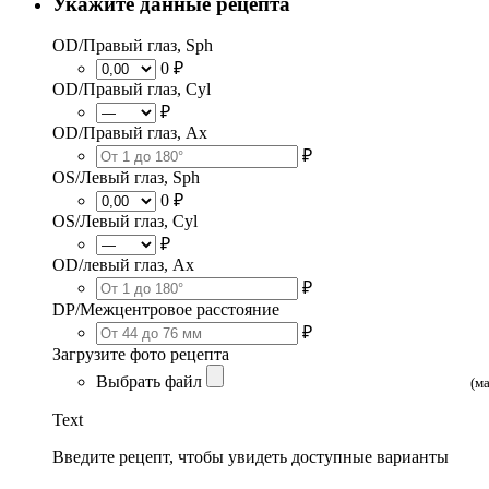
Укажите данные рецепта
OD/Правый глаз, Sph
0 ₽
OD/Правый глаз, Cyl
₽
OD/Правый глаз, Ax
₽
OS/Левый глаз, Sph
0 ₽
OS/Левый глаз, Cyl
₽
OD/левый глаз, Ax
₽
DP/Межцентровое расстояние
₽
Загрузите фото рецепта
Выбрать файл
(м
Text
Введите рецепт, чтобы увидеть доступные варианты