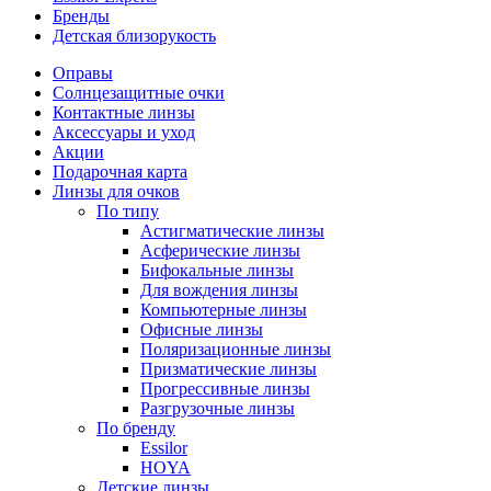
Бренды
Детская близорукость
Оправы
Солнцезащитные очки
Контактные линзы
Аксессуары и уход
Акции
Подарочная карта
Линзы для очков
По типу
Астигматические линзы
Асферические линзы
Бифокальные линзы
Для вождения линзы
Компьютерные линзы
Офисные линзы
Поляризационные линзы
Призматические линзы
Прогрессивные линзы
Разгрузочные линзы
По бренду
Essilor
HOYA
Детские линзы