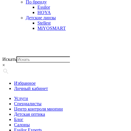
По бренду
Essilor
HOYA
Детские линзы
Stellest
MiYOSMART
Искать
×
Избранное
Личный кабинет
Услуги
Специалисты
Центр контроля миопии
Детская оптика
Блог
Салоны
Essilor Experts