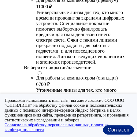
Для работы за компьютером (премиум)
11000 ₽
Универсальные линзы для тех, кто много
времени проводит за экранами цифровых
устройств. Специальное покрытие
помогает выборочно фильтровать
вредный для глаза диапазон синего
спектра света. Очки с такими линзами
прекрасно подходят и для работы с
гаджетами, и для повседневного
ношения. Линзы от ведущих европейских
и японских производителей.
Выберите покрытие/назначение
Для работы за компьютером (стандарт)
6700 ₽
Утонченные линзы для тех, кто много
времени проводит за экранами цифровых
Продолжая использовать наш сайт, вы даете согласие ООО ООО
устройств. Специальное покрытие (блю
“ОПТИЛИНК” на обработку файлов cookie и пользовательских
блокер) помогает снизить воздействие
данных с помощью интернет-сервиса Яндекс.Метрика в целях
синего света от излучения мониторов.
функционирования сайта, проведения ретаргетинга, и проведения
Рекомендуются для использования во
статистических исследований и обзоров.
время работы с гаджетами, не для
Согласие на обработку персональных данных, политика
постоянного ношения. Линзы
Согласен
конфендициальности
производства Сербии или Ю.-В. Азии.