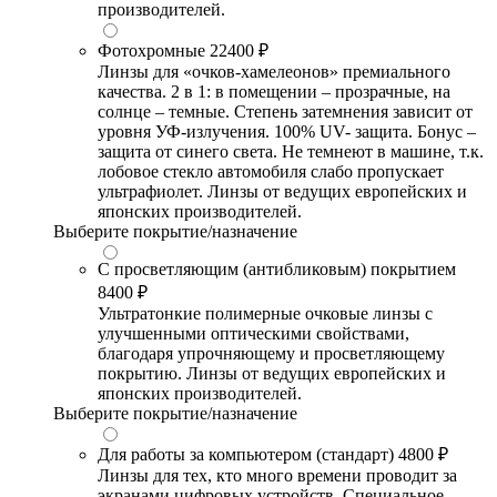
производителей.
Фотохромные
22400 ₽
Линзы для «очков-хамелеонов» премиального
качества. 2 в 1: в помещении – прозрачные, на
солнце – темные. Степень затемнения зависит от
уровня УФ-излучения. 100% UV- защита. Бонус –
защита от синего света. Не темнеют в машине, т.к.
лобовое стекло автомобиля слабо пропускает
ультрафиолет. Линзы от ведущих европейских и
японских производителей.
Выберите покрытие/назначение
С просветляющим (антибликовым) покрытием
8400 ₽
Ультратонкие полимерные очковые линзы с
улучшенными оптическими свойствами,
благодаря упрочняющему и просветляющему
покрытию. Линзы от ведущих европейских и
японских производителей.
Выберите покрытие/назначение
Для работы за компьютером (стандарт)
4800 ₽
Линзы для тех, кто много времени проводит за
экранами цифровых устройств. Специальное