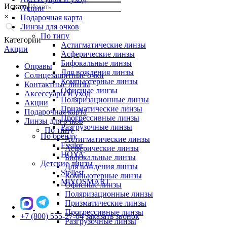
Искать
Акции
×
Подарочная карта
Линзы для очков
По типу
Категории
Астигматические линзы
Акции
Асферические линзы
Бифокальные линзы
Оправы
Для вождения линзы
Солнцезащитные очки
Компьютерные линзы
Контактные линзы
Офисные линзы
Аксессуары и уход
Поляризационные линзы
Акции
Призматические линзы
Подарочная карта
Прогрессивные линзы
Линзы для очков
Разгрузочные линзы
По типу
По бренду
Астигматические линзы
Essilor
Асферические линзы
HOYA
Бифокальные линзы
Детские линзы
Для вождения линзы
Stellest
Компьютерные линзы
MiYOSMART
Офисные линзы
Поляризационные линзы
Призматические линзы
Прогрессивные линзы
+7 (800) 555-27-04
заказать звонок
Разгрузочные линзы