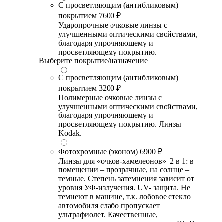
С просветляющим (антибликовым)
покрытием
7600 ₽
Ударопрочные очковые линзы с
улучшенными оптическими свойствами,
благодаря упрочняющему и
просветляющему покрытию.
Выберите покрытие/назначение
С просветляющим (антибликовым)
покрытием
3200 ₽
Полимерные очковые линзы с
улучшенными оптическими свойствами,
благодаря упрочняющему и
просветляющему покрытию. Линзы
Kodak.
Фотохромные (эконом)
6900 ₽
Линзы для «очков-хамелеонов». 2 в 1: в
помещении – прозрачные, на солнце –
темные. Степень затемнения зависит от
уровня УФ-излучения. UV- защита. Не
темнеют в машине, т.к. лобовое стекло
автомобиля слабо пропускает
ультрафиолет. Качественные,