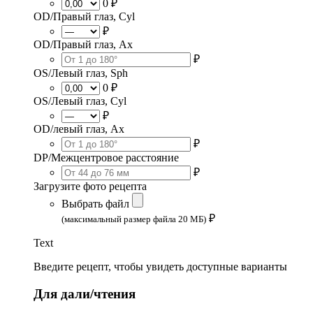
0 ₽
OD/Правый глаз, Cyl
₽
OD/Правый глаз, Ax
₽
OS/Левый глаз, Sph
0 ₽
OS/Левый глаз, Cyl
₽
OD/левый глаз, Ax
₽
DP/Межцентровое расстояние
₽
Загрузите фото рецепта
Выбрать файл
₽
(максимальный размер файла 20 МБ)
Text
Введите рецепт, чтобы увидеть доступные варианты
Для дали/чтения