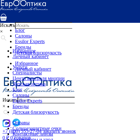
Услуги
Специалисты
Центр контроля миопии
Детская оптика
Искать
Блог
×
Салоны
Essilor Experts
Бренды
Избранное
Детская близорукость
Личный кабинет
Избранное
Услуги
Личный кабинет
Специалисты
Центр контроля миопии
Детская оптика
Блог
Салоны
Искать
Essilor Experts
×
Бренды
Детская близорукость
Оправы
Солнцезащитные очки
+7 (800) 555-27-04
заказать звонок
Контактные линзы
0
₽
0 товаров
Аксессуары и уход