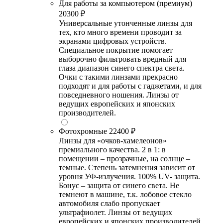
Для работы за компьютером (премиум)
20300 ₽
Универсальные утонченные линзы для
тех, кто много времени проводит за
экранами цифровых устройств.
Специальное покрытие помогает
выборочно фильтровать вредный для
глаза диапазон синего спектра света.
Очки с такими линзами прекрасно
подходят и для работы с гаджетами, и для
повседневного ношения. Линзы от
ведущих европейских и японских
производителей.
Фотохромные
22400 ₽
Линзы для «очков-хамелеонов»
премиального качества. 2 в 1: в
помещении – прозрачные, на солнце –
темные. Степень затемнения зависит от
уровня УФ-излучения. 100% UV- защита.
Бонус – защита от синего света. Не
темнеют в машине, т.к. лобовое стекло
автомобиля слабо пропускает
ультрафиолет. Линзы от ведущих
европейских и японских производителей.