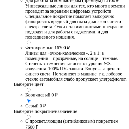
Для работы за компьютером (премиум)
15100 ₽
Универсальные линзы для тех, кто много времени
проводит за экранами цифровых устройств.
Специальное покрытие помогает выборочно
фильтровать вредный для глаза диапазон синего
спектра света. Очки с такими линзами прекрасно
подходят и для работы с гаджетами, и для
повседневного ношения.
Фотохромные
16300 ₽
Линзы для «очков-хамелеонов». 2 в 1: в
помещении – прозрачные, на солнце – темные.
Степень затемнения зависит от уровня УФ-
излучения. 100% UV- защита. Бонус – защита от
синего света. Не темнеют в машине, т.к. лобовое
стекло автомобиля слабо пропускает ультрафиолет.
Выберите цвет
Коричневый
0 ₽
Серый
0 ₽
Выберите покрытие/назначение
С просветляющим (антибликовым) покрытием
7600 ₽