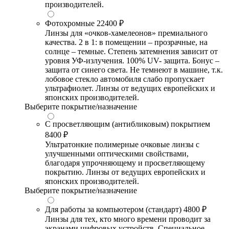
производителей.
Фотохромные
22400 ₽
Линзы для «очков-хамелеонов» премиального
качества. 2 в 1: в помещении – прозрачные, на
солнце – темные. Степень затемнения зависит от
уровня УФ-излучения. 100% UV- защита. Бонус –
защита от синего света. Не темнеют в машине, т.к.
лобовое стекло автомобиля слабо пропускает
ультрафиолет. Линзы от ведущих европейских и
японских производителей.
Выберите покрытие/назначение
С просветляющим (антибликовым) покрытием
8400 ₽
Ультратонкие полимерные очковые линзы с
улучшенными оптическими свойствами,
благодаря упрочняющему и просветляющему
покрытию. Линзы от ведущих европейских и
японских производителей.
Выберите покрытие/назначение
Для работы за компьютером (стандарт)
4800 ₽
Линзы для тех, кто много времени проводит за
экранами цифровых устройств. Специальное