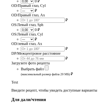
0 ₽
OD/Правый глаз, Cyl
₽
OD/Правый глаз, Ax
₽
OS/Левый глаз, Sph
0 ₽
OS/Левый глаз, Cyl
₽
OD/левый глаз, Ax
₽
DP/Межцентровое расстояние
₽
Загрузите фото рецепта
Выбрать файл
₽
(максимальный размер файла 20 МБ)
Text
Введите рецепт, чтобы увидеть доступные варианты
Для дали/чтения