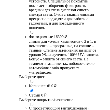
устройств. Специальное покрытие
помогает выборочно фильтровать
вредный для глаза диапазон синего
спектра света. Очки с такими линзами
прекрасно подходят и для работы с
гаджетами, и для повседневного
ношения.
Фотохромные
16300 ₽
Линзы для «очков-хамелеонов». 2 в 1: в
помещении – прозрачные, на солнце –
темные. Степень затемнения зависит от
уровня УФ-излучения. 100% UV- защита.
Бонус – защита от синего света. Не
темнеют в машине, т.к. лобовое стекло
автомобиля слабо пропускает
ультрафиолет.
Выберите цвет
Коричневый
0 ₽
Серый
0 ₽
Выберите покрытие/назначение
С просветляющим (антибликовым)