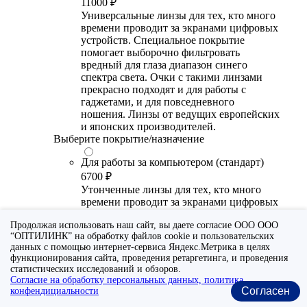
11000 ₽
Универсальные линзы для тех, кто много
времени проводит за экранами цифровых
устройств. Специальное покрытие
помогает выборочно фильтровать
вредный для глаза диапазон синего
спектра света. Очки с такими линзами
прекрасно подходят и для работы с
гаджетами, и для повседневного
ношения. Линзы от ведущих европейских
и японских производителей.
Выберите покрытие/назначение
Для работы за компьютером (стандарт)
6700 ₽
Утонченные линзы для тех, кто много
времени проводит за экранами цифровых
устройств. Специальное покрытие (блю
Продолжая использовать наш сайт, вы даете согласие ООО ООО
блокер) помогает снизить воздействие
“ОПТИЛИНК” на обработку файлов cookie и пользовательских
синего света от излучения мониторов.
данных с помощью интернет-сервиса Яндекс.Метрика в целях
Рекомендуются для использования во
функционирования сайта, проведения ретаргетинга, и проведения
время работы с гаджетами, не для
статистических исследований и обзоров.
постоянного ношения. Линзы
Согласие на обработку персональных данных, политика
производства Сербии или Ю.-В. Азии.
Согласен
конфендициальности