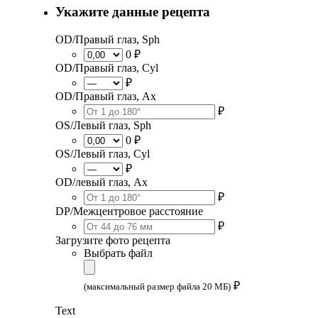
Укажите данные рецепта
OD/Правый глаз, Sph
0 ₽
OD/Правый глаз, Cyl
₽
OD/Правый глаз, Ax
₽
OS/Левый глаз, Sph
0 ₽
OS/Левый глаз, Cyl
₽
OD/левый глаз, Ax
₽
DP/Межцентровое расстояние
₽
Загрузите фото рецепта
Выбрать файл
₽
(максимальный размер файла 20 МБ)
Text