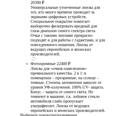
20300 ₽
Универсальные утонченные линзы для
тех, кто много времени проводит за
экранами цифровых устройств.
Специальное покрытие помогает
выборочно фильтровать вредный для
глаза диапазон синего спектра света.
Очки с такими линзами прекрасно
подходят и для работы с гаджетами, и для
повседневного ношения. Линзы от
ведущих европейских и японских
производителей.
Фотохромные
22400 ₽
Линзы для «очков-хамелеонов»
премиального качества. 2 в 1: в
помещении – прозрачные, на солнце –
темные. Степень затемнения зависит от
уровня УФ-излучения. 100% UV- защита.
Бонус – защита от синего света. Не
темнеют в машине, т.к. лобовое стекло
автомобиля слабо пропускает
ультрафиолет. Линзы от ведущих
европейских и японских производителей.
Выберите покрытие/назначение