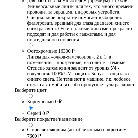
Для работы за компьютером (премиум)
15100 ₽
Универсальные линзы для тех, кто много времени
проводит за экранами цифровых устройств.
Специальное покрытие помогает выборочно
фильтровать вредный для глаза диапазон синего
спектра света. Очки с такими линзами прекрасно
подходят и для работы с гаджетами, и для
повседневного ношения.
Фотохромные
16300 ₽
Линзы для «очков-хамелеонов». 2 в 1: в
помещении – прозрачные, на солнце – темные.
Степень затемнения зависит от уровня УФ-
излучения. 100% UV- защита. Бонус – защита от
синего света. Не темнеют в машине, т.к. лобовое
стекло автомобиля слабо пропускает ультрафиолет.
Выберите цвет
Коричневый
0 ₽
Серый
0 ₽
Выберите покрытие/назначение
С просветляющим (антибликовым) покрытием
7600 ₽