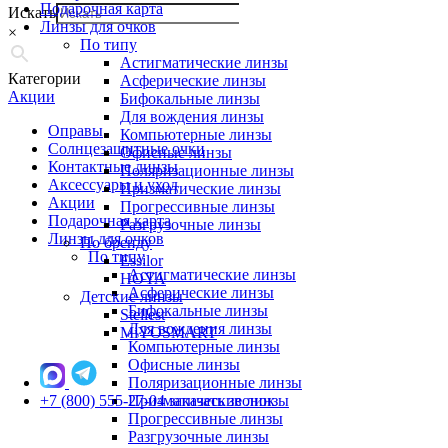
Подарочная карта
Искать
Линзы для очков
×
По типу
Астигматические линзы
Категории
Асферические линзы
Акции
Бифокальные линзы
Для вождения линзы
Оправы
Компьютерные линзы
Солнцезащитные очки
Офисные линзы
Контактные линзы
Поляризационные линзы
Аксессуары и уход
Призматические линзы
Акции
Прогрессивные линзы
Подарочная карта
Разгрузочные линзы
Линзы для очков
По бренду
По типу
Essilor
Астигматические линзы
HOYA
Асферические линзы
Детские линзы
Бифокальные линзы
Stellest
Для вождения линзы
MiYOSMART
Компьютерные линзы
Офисные линзы
Поляризационные линзы
+7 (800) 555-27-04
Призматические линзы
заказать звонок
Прогрессивные линзы
Разгрузочные линзы