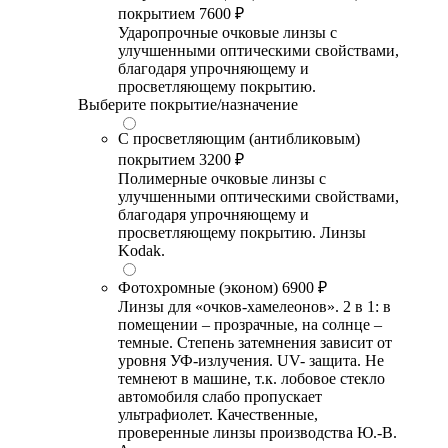
покрытием
7600 ₽
Ударопрочные очковые линзы с
улучшенными оптическими свойствами,
благодаря упрочняющему и
просветляющему покрытию.
Выберите покрытие/назначение
С просветляющим (антибликовым)
покрытием
3200 ₽
Полимерные очковые линзы с
улучшенными оптическими свойствами,
благодаря упрочняющему и
просветляющему покрытию. Линзы
Kodak.
Фотохромные (эконом)
6900 ₽
Линзы для «очков-хамелеонов». 2 в 1: в
помещении – прозрачные, на солнце –
темные. Степень затемнения зависит от
уровня УФ-излучения. UV- защита. Не
темнеют в машине, т.к. лобовое стекло
автомобиля слабо пропускает
ультрафиолет. Качественные,
проверенные линзы производства Ю.-В.