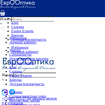
Услуги
Специалисты
Центр контроля миопии
Детская оптика
Искать
Блог
×
Салоны
Essilor Experts
Бренды
Избранное
Детская близорукость
Личный кабинет
Избранное
Услуги
Личный кабинет
Специалисты
Центр контроля миопии
Детская оптика
Блог
Салоны
Искать
Essilor Experts
×
Бренды
Детская близорукость
Оправы
Солнцезащитные очки
+7 (800) 555-27-04
заказать звонок
Контактные линзы
0
₽
0 товаров
Аксессуары и уход