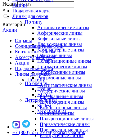
Искать
Акции
×
Подарочная карта
Линзы для очков
По типу
Категории
Астигматические линзы
Акции
Асферические линзы
Бифокальные линзы
Оправы
Для вождения линзы
Солнцезащитные очки
Компьютерные линзы
Контактные линзы
Офисные линзы
Аксессуары и уход
Поляризационные линзы
Акции
Призматические линзы
Подарочная карта
Прогрессивные линзы
Линзы для очков
Разгрузочные линзы
По типу
По бренду
Астигматические линзы
Essilor
Асферические линзы
HOYA
Бифокальные линзы
Детские линзы
Для вождения линзы
Stellest
Компьютерные линзы
MiYOSMART
Офисные линзы
Поляризационные линзы
Призматические линзы
Прогрессивные линзы
+7 (800) 555-27-04
заказать звонок
Разгрузочные линзы