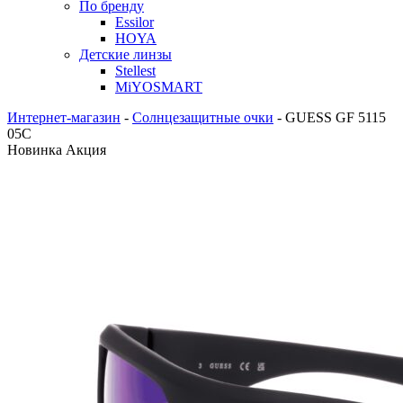
По бренду
Essilor
HOYA
Детские линзы
Stellest
MiYOSMART
Интернет-магазин
-
Солнцезащитные очки
-
GUESS GF 5115
05C
Новинка
Акция