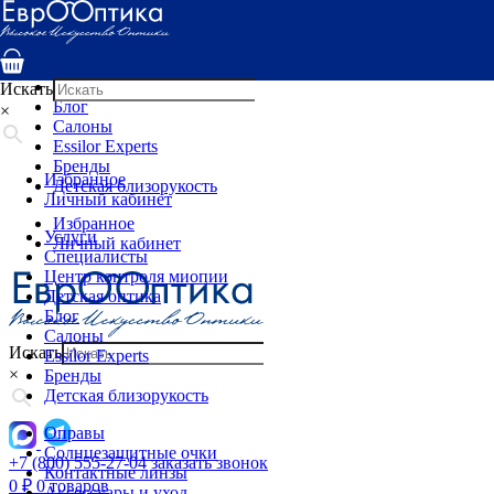
Услуги
Специалисты
Центр контроля миопии
Детская оптика
Искать
Блог
×
Салоны
Essilor Experts
Бренды
Избранное
Детская близорукость
Личный кабинет
Избранное
Услуги
Личный кабинет
Специалисты
Центр контроля миопии
Детская оптика
Блог
Салоны
Искать
Essilor Experts
×
Бренды
Детская близорукость
Оправы
Солнцезащитные очки
+7 (800) 555-27-04
заказать звонок
Контактные линзы
0
₽
0 товаров
Аксессуары и уход