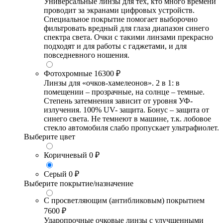
Универсальные линзы для тех, кто много времени
проводит за экранами цифровых устройств.
Специальное покрытие помогает выборочно
фильтровать вредный для глаза диапазон синего
спектра света. Очки с такими линзами прекрасно
подходят и для работы с гаджетами, и для
повседневного ношения.
Фотохромные
16300 ₽
Линзы для «очков-хамелеонов». 2 в 1: в
помещении – прозрачные, на солнце – темные.
Степень затемнения зависит от уровня УФ-
излучения. 100% UV- защита. Бонус – защита от
синего света. Не темнеют в машине, т.к. лобовое
стекло автомобиля слабо пропускает ультрафиолет.
Выберите цвет
Коричневый
0 ₽
Серый
0 ₽
Выберите покрытие/назначение
С просветляющим (антибликовым) покрытием
7600 ₽
Ударопрочные очковые линзы с улучшенными