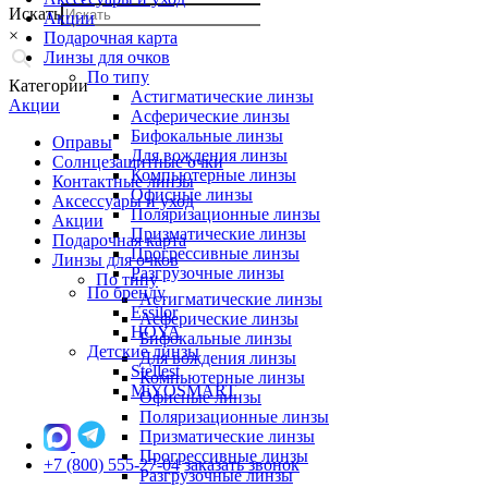
Искать
Акции
×
Подарочная карта
Линзы для очков
По типу
Категории
Астигматические линзы
Акции
Асферические линзы
Бифокальные линзы
Оправы
Для вождения линзы
Солнцезащитные очки
Компьютерные линзы
Контактные линзы
Офисные линзы
Аксессуары и уход
Поляризационные линзы
Акции
Призматические линзы
Подарочная карта
Прогрессивные линзы
Линзы для очков
Разгрузочные линзы
По типу
По бренду
Астигматические линзы
Essilor
Асферические линзы
HOYA
Бифокальные линзы
Детские линзы
Для вождения линзы
Stellest
Компьютерные линзы
MiYOSMART
Офисные линзы
Поляризационные линзы
Призматические линзы
Прогрессивные линзы
+7 (800) 555-27-04
заказать звонок
Разгрузочные линзы