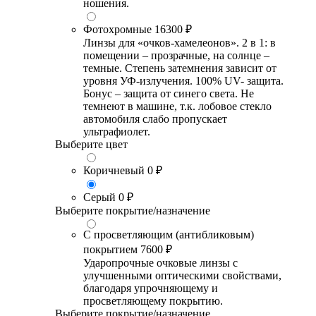
ношения.
Фотохромные
16300 ₽
Линзы для «очков-хамелеонов». 2 в 1: в
помещении – прозрачные, на солнце –
темные. Степень затемнения зависит от
уровня УФ-излучения. 100% UV- защита.
Бонус – защита от синего света. Не
темнеют в машине, т.к. лобовое стекло
автомобиля слабо пропускает
ультрафиолет.
Выберите цвет
Коричневый
0 ₽
Серый
0 ₽
Выберите покрытие/назначение
С просветляющим (антибликовым)
покрытием
7600 ₽
Ударопрочные очковые линзы с
улучшенными оптическими свойствами,
благодаря упрочняющему и
просветляющему покрытию.
Выберите покрытие/назначение