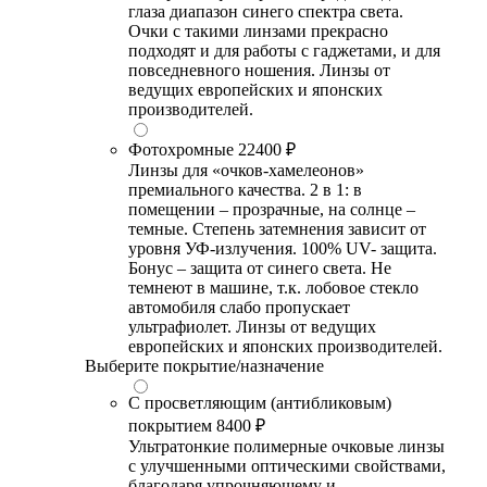
глаза диапазон синего спектра света.
Очки с такими линзами прекрасно
подходят и для работы с гаджетами, и для
повседневного ношения. Линзы от
ведущих европейских и японских
производителей.
Фотохромные
22400 ₽
Линзы для «очков-хамелеонов»
премиального качества. 2 в 1: в
помещении – прозрачные, на солнце –
темные. Степень затемнения зависит от
уровня УФ-излучения. 100% UV- защита.
Бонус – защита от синего света. Не
темнеют в машине, т.к. лобовое стекло
автомобиля слабо пропускает
ультрафиолет. Линзы от ведущих
европейских и японских производителей.
Выберите покрытие/назначение
С просветляющим (антибликовым)
покрытием
8400 ₽
Ультратонкие полимерные очковые линзы
с улучшенными оптическими свойствами,
благодаря упрочняющему и