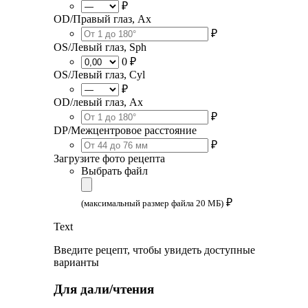
₽
OD/Правый глаз, Ax
₽
OS/Левый глаз, Sph
0 ₽
OS/Левый глаз, Cyl
₽
OD/левый глаз, Ax
₽
DP/Межцентровое расстояние
₽
Загрузите фото рецепта
Выбрать файл
₽
(максимальный размер файла 20 МБ)
Text
Введите рецепт, чтобы увидеть доступные
варианты
Для дали/чтения