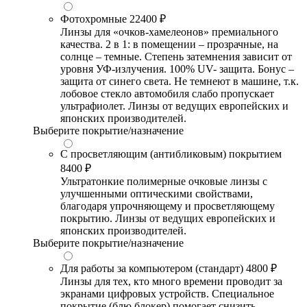
Фотохромные
22400 ₽
Линзы для «очков-хамелеонов» премиального
качества. 2 в 1: в помещении – прозрачные, на
солнце – темные. Степень затемнения зависит от
уровня УФ-излучения. 100% UV- защита. Бонус –
защита от синего света. Не темнеют в машине, т.к.
лобовое стекло автомобиля слабо пропускает
ультрафиолет. Линзы от ведущих европейских и
японских производителей.
Выберите покрытие/назначение
С просветляющим (антибликовым) покрытием
8400 ₽
Ультратонкие полимерные очковые линзы с
улучшенными оптическими свойствами,
благодаря упрочняющему и просветляющему
покрытию. Линзы от ведущих европейских и
японских производителей.
Выберите покрытие/назначение
Для работы за компьютером (стандарт)
4800 ₽
Линзы для тех, кто много времени проводит за
экранами цифровых устройств. Специальное
покрытие (блю блокер) помогает снизить