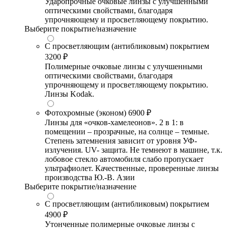
Ударопрочные очковые линзы с улучшенными
оптическими свойствами, благодаря
упрочняющему и просветляющему покрытию.
Выберите покрытие/назначение
С просветляющим (антибликовым) покрытием
3200 ₽
Полимерные очковые линзы с улучшенными
оптическими свойствами, благодаря
упрочняющему и просветляющему покрытию.
Линзы Kodak.
Фотохромные (эконом)
6900 ₽
Линзы для «очков-хамелеонов». 2 в 1: в
помещении – прозрачные, на солнце – темные.
Степень затемнения зависит от уровня УФ-
излучения. UV- защита. Не темнеют в машине, т.к.
лобовое стекло автомобиля слабо пропускает
ультрафиолет. Качественные, проверенные линзы
производства Ю.-В. Азии
Выберите покрытие/назначение
С просветляющим (антибликовым) покрытием
4900 ₽
Утонченные полимерные очковые линзы с