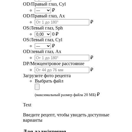
OD/Правый глаз, Cyl
₽
OD/Правый глаз, Ax
₽
OS/Левый глаз, Sph
0 ₽
OS/Левый глаз, Cyl
₽
OD/левый глаз, Ax
₽
DP/Межцентровое расстояние
₽
Загрузите фото рецепта
Выбрать файл
₽
(максимальный размер файла 20 МБ)
Text
Введите рецепт, чтобы увидеть доступные
варианты
Для дали/чтения