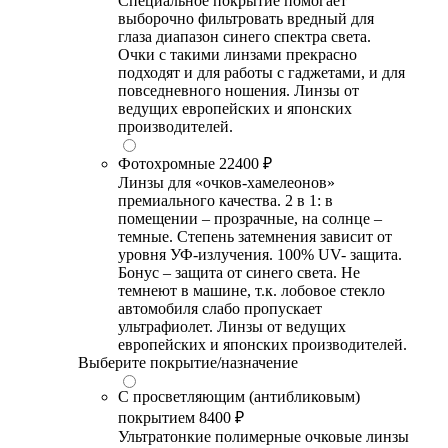
Специальное покрытие помогает
выборочно фильтровать вредный для
глаза диапазон синего спектра света.
Очки с такими линзами прекрасно
подходят и для работы с гаджетами, и для
повседневного ношения. Линзы от
ведущих европейских и японских
производителей.
Фотохромные
22400 ₽
Линзы для «очков-хамелеонов»
премиального качества. 2 в 1: в
помещении – прозрачные, на солнце –
темные. Степень затемнения зависит от
уровня УФ-излучения. 100% UV- защита.
Бонус – защита от синего света. Не
темнеют в машине, т.к. лобовое стекло
автомобиля слабо пропускает
ультрафиолет. Линзы от ведущих
европейских и японских производителей.
Выберите покрытие/назначение
С просветляющим (антибликовым)
покрытием
8400 ₽
Ультратонкие полимерные очковые линзы