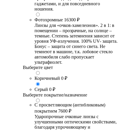
гаджетами, и для повседневного
ношения.
Фотохромные
16300 ₽
Линзы для «очков-хамелеонов». 2 в 1: в
помещении – прозрачные, на солнце –
темные. Степень затемнения зависит от
уровня УФ-излучения. 100% UV- защита.
Бонус – защита от синего света. Не
темнеют в машине, т.к. лобовое стекло
автомобиля слабо пропускает
ультрафиолет.
Выберите цвет
Коричневый
0 ₽
Серый
0 ₽
Выберите покрытие/назначение
С просветляющим (антибликовым)
покрытием
7600 ₽
Ударопрочные очковые линзы с
улучшенными оптическими свойствами,
благодаря упрочняющему и