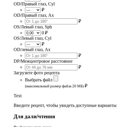
OD/Правый глаз, Cyl
₽
OD/Правый глаз, Ax
₽
OS/Левый глаз, Sph
0 ₽
OS/Левый глаз, Cyl
₽
OD/левый глаз, Ax
₽
DP/Межцентровое расстояние
₽
Загрузите фото рецепта
Выбрать файл
₽
(максимальный размер файла 20 МБ)
Text
Введите рецепт, чтобы увидеть доступные варианты
Для дали/чтения