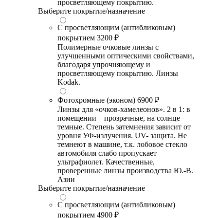
просветляющему покрытию.
Выберите покрытие/назначение
С просветляющим (антибликовым)
покрытием
3200 ₽
Полимерные очковые линзы с
улучшенными оптическими свойствами,
благодаря упрочняющему и
просветляющему покрытию. Линзы
Kodak.
Фотохромные (эконом)
6900 ₽
Линзы для «очков-хамелеонов». 2 в 1: в
помещении – прозрачные, на солнце –
темные. Степень затемнения зависит от
уровня УФ-излучения. UV- защита. Не
темнеют в машине, т.к. лобовое стекло
автомобиля слабо пропускает
ультрафиолет. Качественные,
проверенные линзы производства Ю.-В.
Азии
Выберите покрытие/назначение
С просветляющим (антибликовым)
покрытием
4900 ₽