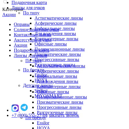
Подарочная карта
Линзы для очков
Категории
По типу
Акции
Астигматические линзы
Асферические линзы
Оправы
Бифокальные линзы
Солнцезащитные очки
Для вождения линзы
Контактные линзы
Компьютерные линзы
Аксессуары и уход
Офисные линзы
Акции
Поляризационные линзы
Подарочная карта
Призматические линзы
Линзы для очков
Прогрессивные линзы
По типу
Разгрузочные линзы
Астигматические линзы
По бренду
Асферические линзы
Essilor
Бифокальные линзы
HOYA
Для вождения линзы
Детские линзы
Компьютерные линзы
Stellest
Офисные линзы
MiYOSMART
Поляризационные линзы
Призматические линзы
Прогрессивные линзы
Разгрузочные линзы
+7 (800) 555-27-04
заказать звонок
По бренду
Essilor
HOYA