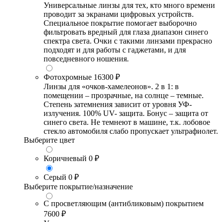
Универсальные линзы для тех, кто много времени
проводит за экранами цифровых устройств.
Специальное покрытие помогает выборочно
фильтровать вредный для глаза диапазон синего
спектра света. Очки с такими линзами прекрасно
подходят и для работы с гаджетами, и для
повседневного ношения.
Фотохромные
16300 ₽
Линзы для «очков-хамелеонов». 2 в 1: в
помещении – прозрачные, на солнце – темные.
Степень затемнения зависит от уровня УФ-
излучения. 100% UV- защита. Бонус – защита от
синего света. Не темнеют в машине, т.к. лобовое
стекло автомобиля слабо пропускает ультрафиолет.
Выберите цвет
Коричневый
0 ₽
Серый
0 ₽
Выберите покрытие/назначение
С просветляющим (антибликовым) покрытием
7600 ₽