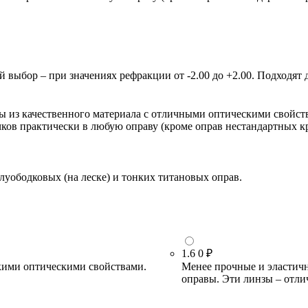
ыбор – при значениях рефракции от -2.00 до +2.00. Подходят д
зы из качественного материала с отличными оптическими свойст
очков практически в любую оправу (кроме оправ нестандартных 
луободковых (на леске) и тонких титановых оправ.
1.6
0 ₽
кими оптическими свойствами.
Менее прочные и эластичн
оправы. Эти линзы – отли