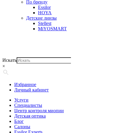
По бренду
Essilor
HOYA
Детские линзы
Stellest
MiYOSMART
Искать
×
Избранное
Личный кабинет
Услуги
Специалисты
Центр контроля миопии
Детская оптика
Блог
Салоны
Essilor Experts