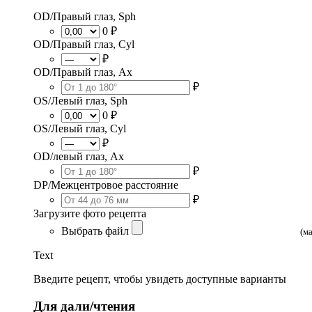
OD/Правый глаз, Sph
0 ₽
OD/Правый глаз, Cyl
₽
OD/Правый глаз, Ax
₽
OS/Левый глаз, Sph
0 ₽
OS/Левый глаз, Cyl
₽
OD/левый глаз, Ax
₽
DP/Межцентровое расстояние
₽
Загрузите фото рецепта
Выбрать файл
(м
Text
Введите рецепт, чтобы увидеть доступные варианты
Для дали/чтения