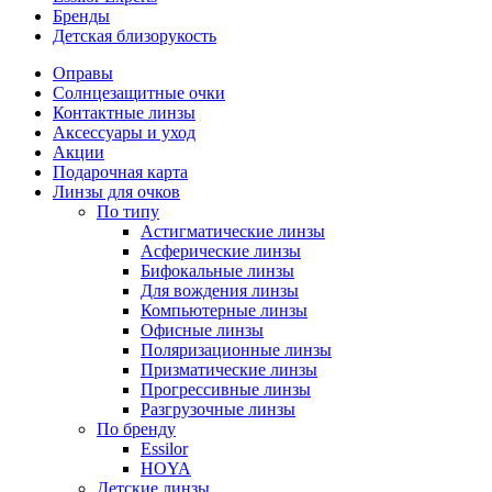
Бренды
Детская близорукость
Оправы
Солнцезащитные очки
Контактные линзы
Аксессуары и уход
Акции
Подарочная карта
Линзы для очков
По типу
Астигматические линзы
Асферические линзы
Бифокальные линзы
Для вождения линзы
Компьютерные линзы
Офисные линзы
Поляризационные линзы
Призматические линзы
Прогрессивные линзы
Разгрузочные линзы
По бренду
Essilor
HOYA
Детские линзы