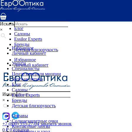
Услуги
Специалисты
Центр контроля миопии
Детская оптика
Искать
Блог
×
Салоны
Essilor Experts
Бренды
Избранное
Детская близорукость
Личный кабинет
Избранное
Услуги
Личный кабинет
Специалисты
Центр контроля миопии
Детская оптика
Блог
Салоны
Искать
Essilor Experts
×
Бренды
Детская близорукость
Оправы
Солнцезащитные очки
+7 (800) 555-27-04
заказать звонок
Контактные линзы
0
₽
0 товаров
Аксессуары и уход