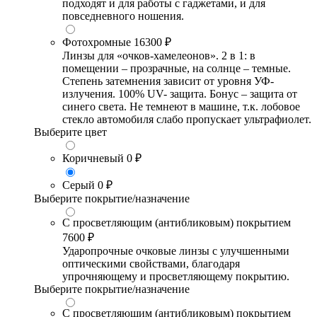
подходят и для работы с гаджетами, и для
повседневного ношения.
Фотохромные
16300 ₽
Линзы для «очков-хамелеонов». 2 в 1: в
помещении – прозрачные, на солнце – темные.
Степень затемнения зависит от уровня УФ-
излучения. 100% UV- защита. Бонус – защита от
синего света. Не темнеют в машине, т.к. лобовое
стекло автомобиля слабо пропускает ультрафиолет.
Выберите цвет
Коричневый
0 ₽
Серый
0 ₽
Выберите покрытие/назначение
С просветляющим (антибликовым) покрытием
7600 ₽
Ударопрочные очковые линзы с улучшенными
оптическими свойствами, благодаря
упрочняющему и просветляющему покрытию.
Выберите покрытие/назначение
С просветляющим (антибликовым) покрытием