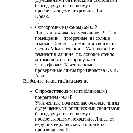
улучшенными оптическими свойствами,
благодаря упрочняющему и
просветляющему покрытию. Линзы
Kodak.
Фотохромные (эконом)
6900 ₽
Линзы для «очков-хамелеонов». 2 в 1: в
помещении – прозрачные, на солнце –
темные. Степень затемнения зависит от
уровня УФ-излучения. UV- защита. Не
темнеют в машине, т.к. лобовое стекло
автомобиля слабо пропускает
ультрафиолет. Качественные,
проверенные линзы производства Ю.-В.
Азии
Выберите покрытие/назначение
С просветляющим (антибликовым)
покрытием
4900 ₽
Утонченные полимерные очковые линзы
с улучшенными оптическими свойствами,
благодаря упрочняющему и
просветляющему покрытию. Линзы от
ведущих европейских и японских
производителей.