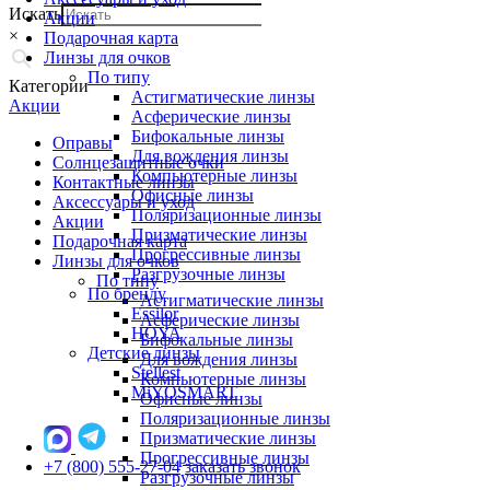
Искать
Акции
×
Подарочная карта
Линзы для очков
По типу
Категории
Астигматические линзы
Акции
Асферические линзы
Бифокальные линзы
Оправы
Для вождения линзы
Солнцезащитные очки
Компьютерные линзы
Контактные линзы
Офисные линзы
Аксессуары и уход
Поляризационные линзы
Акции
Призматические линзы
Подарочная карта
Прогрессивные линзы
Линзы для очков
Разгрузочные линзы
По типу
По бренду
Астигматические линзы
Essilor
Асферические линзы
HOYA
Бифокальные линзы
Детские линзы
Для вождения линзы
Stellest
Компьютерные линзы
MiYOSMART
Офисные линзы
Поляризационные линзы
Призматические линзы
Прогрессивные линзы
+7 (800) 555-27-04
заказать звонок
Разгрузочные линзы