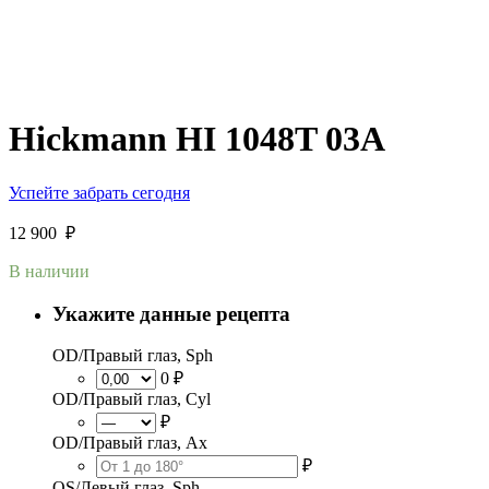
Hickmann HI 1048T 03A
Успейте забрать сегодня
12 900
₽
В наличии
Укажите данные рецепта
OD/Правый глаз, Sph
0 ₽
OD/Правый глаз, Cyl
₽
OD/Правый глаз, Ax
₽
OS/Левый глаз, Sph