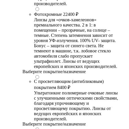
производителей.
Фотохромные
22400 ₽
Линзы для «очков-хамелеонов»
премиального качества. 2 в 1: в
помещении – прозрачные, на солнце –
темные. Степень затемнения зависит от
уровня УФ-излучения. 100% UV- защита.
Бонус – защита от синего света. Не
темнеют в машине, т.к. лобовое стекло
автомобиля слабо пропускает
ультрафиолет. Линзы от ведущих
европейских и японских производителей.
Выберите покрытие/назначение
С просветляющим (антибликовым)
покрытием
8400 ₽
Ультратонкие полимерные очковые линзы
с улучшенными оптическими свойствами,
благодаря упрочняющему и
просветляющему покрытию. Линзы от
ведущих европейских и японских
производителей.
Выберите покрытие/назначение