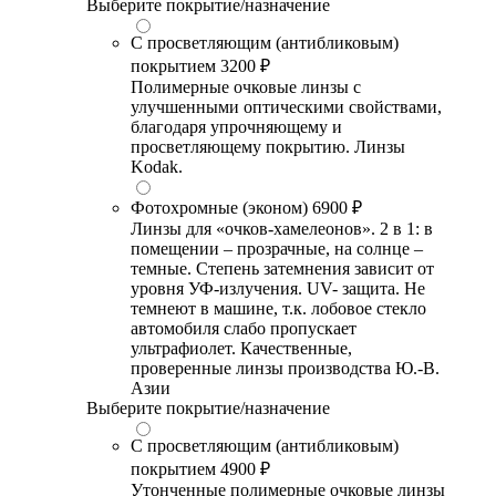
Выберите покрытие/назначение
С просветляющим (антибликовым)
покрытием
3200 ₽
Полимерные очковые линзы с
улучшенными оптическими свойствами,
благодаря упрочняющему и
просветляющему покрытию. Линзы
Kodak.
Фотохромные (эконом)
6900 ₽
Линзы для «очков-хамелеонов». 2 в 1: в
помещении – прозрачные, на солнце –
темные. Степень затемнения зависит от
уровня УФ-излучения. UV- защита. Не
темнеют в машине, т.к. лобовое стекло
автомобиля слабо пропускает
ультрафиолет. Качественные,
проверенные линзы производства Ю.-В.
Азии
Выберите покрытие/назначение
С просветляющим (антибликовым)
покрытием
4900 ₽
Утонченные полимерные очковые линзы