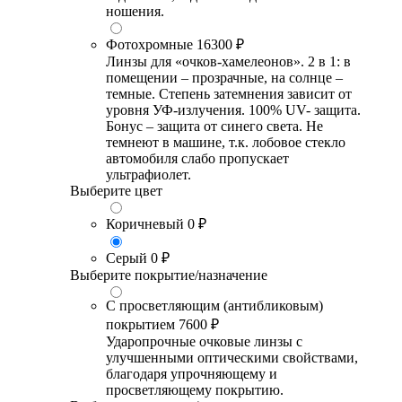
ношения.
Фотохромные
16300 ₽
Линзы для «очков-хамелеонов». 2 в 1: в
помещении – прозрачные, на солнце –
темные. Степень затемнения зависит от
уровня УФ-излучения. 100% UV- защита.
Бонус – защита от синего света. Не
темнеют в машине, т.к. лобовое стекло
автомобиля слабо пропускает
ультрафиолет.
Выберите цвет
Коричневый
0 ₽
Серый
0 ₽
Выберите покрытие/назначение
С просветляющим (антибликовым)
покрытием
7600 ₽
Ударопрочные очковые линзы с
улучшенными оптическими свойствами,
благодаря упрочняющему и
просветляющему покрытию.