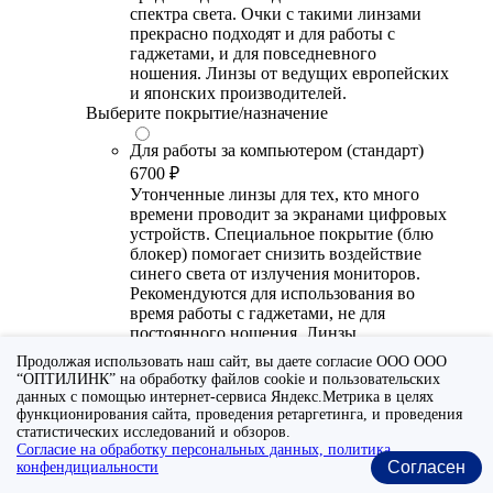
спектра света. Очки с такими линзами
прекрасно подходят и для работы с
гаджетами, и для повседневного
ношения. Линзы от ведущих европейских
и японских производителей.
Выберите покрытие/назначение
Для работы за компьютером (стандарт)
6700 ₽
Утонченные линзы для тех, кто много
времени проводит за экранами цифровых
устройств. Специальное покрытие (блю
блокер) помогает снизить воздействие
синего света от излучения мониторов.
Рекомендуются для использования во
время работы с гаджетами, не для
постоянного ношения. Линзы
производства Сербии или Ю.-В. Азии.
Продолжая использовать наш сайт, вы даете согласие ООО ООО
“ОПТИЛИНК” на обработку файлов cookie и пользовательских
Для работы за компьютером (премиум)
данных с помощью интернет-сервиса Яндекс.Метрика в целях
20300 ₽
функционирования сайта, проведения ретаргетинга, и проведения
статистических исследований и обзоров.
Универсальные утонченные линзы для
Согласие на обработку персональных данных, политика
тех, кто много времени проводит за
Согласен
конфендициальности
экранами цифровых устройств.