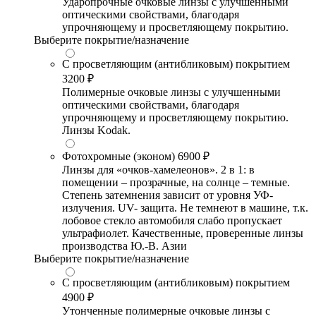
Ударопрочные очковые линзы с улучшенными
оптическими свойствами, благодаря
упрочняющему и просветляющему покрытию.
Выберите покрытие/назначение
С просветляющим (антибликовым) покрытием
3200 ₽
Полимерные очковые линзы с улучшенными
оптическими свойствами, благодаря
упрочняющему и просветляющему покрытию.
Линзы Kodak.
Фотохромные (эконом)
6900 ₽
Линзы для «очков-хамелеонов». 2 в 1: в
помещении – прозрачные, на солнце – темные.
Степень затемнения зависит от уровня УФ-
излучения. UV- защита. Не темнеют в машине, т.к.
лобовое стекло автомобиля слабо пропускает
ультрафиолет. Качественные, проверенные линзы
производства Ю.-В. Азии
Выберите покрытие/назначение
С просветляющим (антибликовым) покрытием
4900 ₽
Утонченные полимерные очковые линзы с