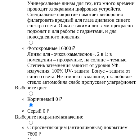
Универсальные линзы для тех, кто много времени
проводит за экранами цифровых устройств.
Специальное покрытие помогает выборочно
фильтровать вредный для глаза диапазон синего
спектра света. Очки с такими линзами прекрасно
подходят и для работы с гаджетами, и для
повседневного ношения.
Фотохромные
16300 ₽
Линзы для «очков-хамелеонов». 2 в 1: в
помещении – прозрачные, на солнце – темные.
Степень затемнения зависит от уровня УФ-
излучения. 100% UV- защита. Бонус – защита от
синего света. Не темнеют в машине, т.к. лобовое
стекло автомобиля слабо пропускает ультрафиолет.
Выберите цвет
Коричневый
0 ₽
Серый
0 ₽
Выберите покрытие/назначение
С просветляющим (антибликовым) покрытием
7600 ₽