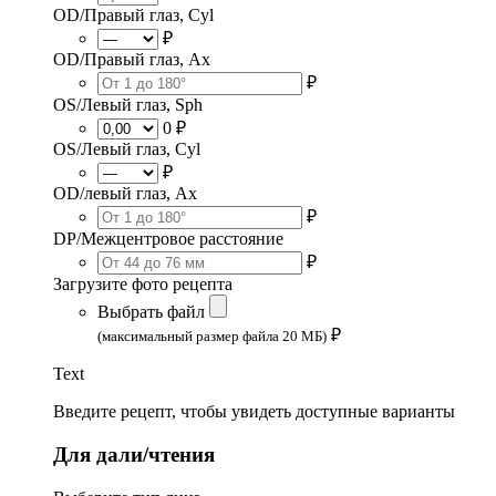
OD/Правый глаз, Cyl
₽
OD/Правый глаз, Ax
₽
OS/Левый глаз, Sph
0 ₽
OS/Левый глаз, Cyl
₽
OD/левый глаз, Ax
₽
DP/Межцентровое расстояние
₽
Загрузите фото рецепта
Выбрать файл
₽
(максимальный размер файла 20 МБ)
Text
Введите рецепт, чтобы увидеть доступные варианты
Для дали/чтения