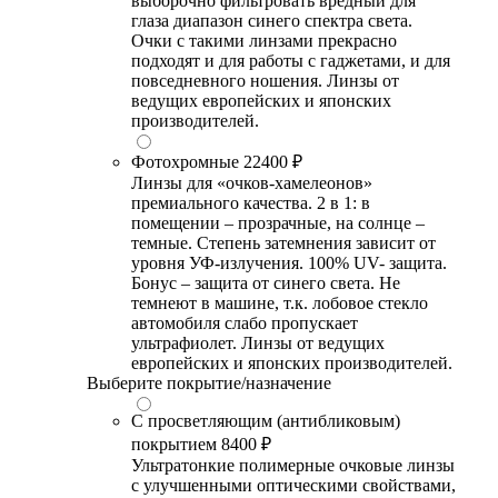
выборочно фильтровать вредный для
глаза диапазон синего спектра света.
Очки с такими линзами прекрасно
подходят и для работы с гаджетами, и для
повседневного ношения. Линзы от
ведущих европейских и японских
производителей.
Фотохромные
22400 ₽
Линзы для «очков-хамелеонов»
премиального качества. 2 в 1: в
помещении – прозрачные, на солнце –
темные. Степень затемнения зависит от
уровня УФ-излучения. 100% UV- защита.
Бонус – защита от синего света. Не
темнеют в машине, т.к. лобовое стекло
автомобиля слабо пропускает
ультрафиолет. Линзы от ведущих
европейских и японских производителей.
Выберите покрытие/назначение
С просветляющим (антибликовым)
покрытием
8400 ₽
Ультратонкие полимерные очковые линзы
с улучшенными оптическими свойствами,