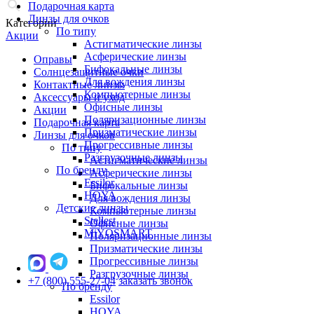
Подарочная карта
Линзы для очков
Категории
По типу
Акции
Астигматические линзы
Асферические линзы
Оправы
Бифокальные линзы
Солнцезащитные очки
Для вождения линзы
Контактные линзы
Компьютерные линзы
Аксессуары и уход
Офисные линзы
Акции
Поляризационные линзы
Подарочная карта
Призматические линзы
Линзы для очков
Прогрессивные линзы
По типу
Разгрузочные линзы
Астигматические линзы
По бренду
Асферические линзы
Essilor
Бифокальные линзы
HOYA
Для вождения линзы
Детские линзы
Компьютерные линзы
Stellest
Офисные линзы
MiYOSMART
Поляризационные линзы
Призматические линзы
Прогрессивные линзы
Разгрузочные линзы
+7 (800) 555-27-04
заказать звонок
По бренду
Essilor
HOYA