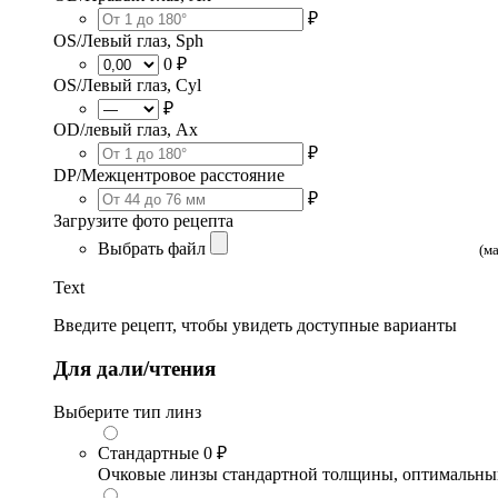
₽
OS/Левый глаз, Sph
0 ₽
OS/Левый глаз, Cyl
₽
OD/левый глаз, Ax
₽
DP/Межцентровое расстояние
₽
Загрузите фото рецепта
Выбрать файл
(м
Text
Введите рецепт, чтобы увидеть доступные варианты
Для дали/чтения
Выберите тип линз
Стандартные
0 ₽
Очковые линзы стандартной толщины, оптимальный в