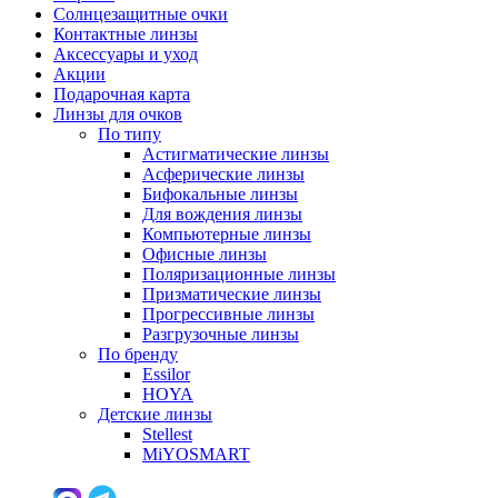
Солнцезащитные очки
Контактные линзы
Аксессуары и уход
Акции
Подарочная карта
Линзы для очков
По типу
Астигматические линзы
Асферические линзы
Бифокальные линзы
Для вождения линзы
Компьютерные линзы
Офисные линзы
Поляризационные линзы
Призматические линзы
Прогрессивные линзы
Разгрузочные линзы
По бренду
Essilor
HOYA
Детские линзы
Stellest
MiYOSMART