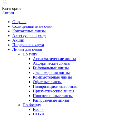
Категории
Акции
Оправы
Солнцезащитные очки
Контактные линзы
Аксессуары и уход
Акции
Подарочная карта
Линзы для очков
По типу
Астигматические линзы
Асферические линзы
Бифокальные линзы
Для вождения линзы
Компьютерные линзы
Офисные линзы
Поляризационные линзы
Призматические линзы
Прогрессивные линзы
Разгрузочные линзы
По бренду
Essilor
HOYA