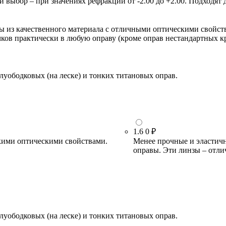
ыбор – при значениях рефракции от -2.00 до +2.00. Подходят д
зы из качественного материала с отличными оптическими свойст
очков практически в любую оправу (кроме оправ нестандартных 
луободковых (на леске) и тонких титановых оправ.
1.6
0 ₽
кими оптическими свойствами.
Менее прочные и эластичн
оправы. Эти линзы – отли
луободковых (на леске) и тонких титановых оправ.