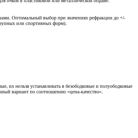
ля очков в пластиковой или металлической оправе.
вами. Оптимальный выбор при значениях рефракции до +/-
крупных или спортивных форм).
ые, их нельзя устанавливать в безободковые и полуободковые
чный вариант по соотношению «цена-качество».