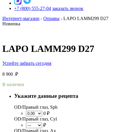
+7 (800) 555-27-04
заказать звонок
Интернет-магазин
-
Оправы
-
LAPO LAMM299 D27
Новинка
LAPO LAMM299 D27
Успейте забрать сегодня
8 900
₽
В наличии
Укажите данные рецепта
OD/Правый глаз, Sph
0 ₽
OD/Правый глаз, Cyl
₽
OD/Правый глаз, Ax